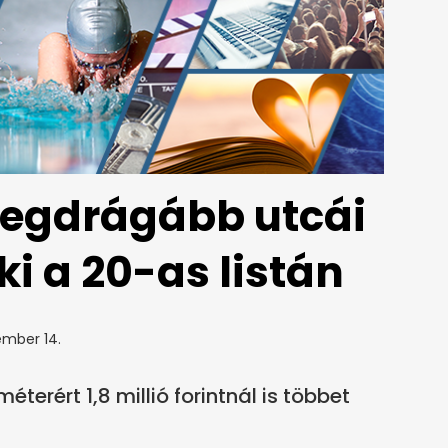
 legdrágább utcái
ki a 20-as listán
ember 14.
erért 1,8 millió forintnál is többet