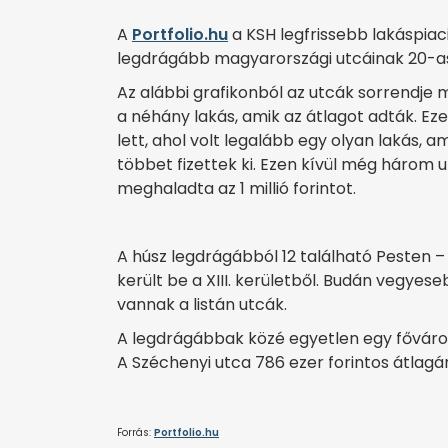
A
Portfolio.hu
a KSH legfrissebb lakáspiaci
legdrágább magyarországi utcáinak 20-as 
Az alábbi grafikonból az utcák sorrendje me
a néhány lakás, amik az átlagot adták. Eze
lett, ahol volt legalább egy olyan lakás, a
többet fizettek ki. Ezen kívül még három u
meghaladta az 1 millió forintot.
A húsz legdrágábból 12 található Pesten –
került be a XIII. kerületből. Budán vegyesebb
vannak a listán utcák.
A legdrágábbak közé egyetlen egy fővároso
A Széchenyi utca 786 ezer forintos átlagá
Forrás:
Portfolio.hu