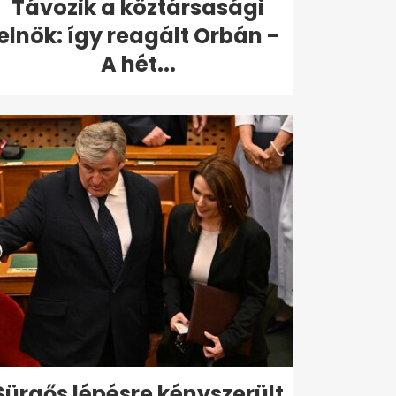
Távozik a köztársasági
elnök: így reagált Orbán -
A hét...
Sürgős lépésre kényszerült