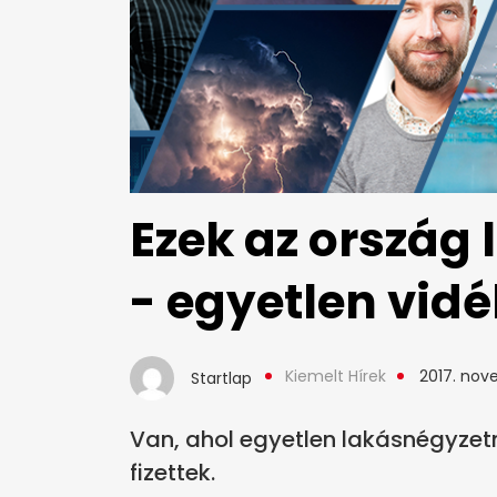
Ezek az ország
- egyetlen vidé
Kiemelt Hírek
2017. nov
Startlap
Van, ahol egyetlen lakásnégyzetmét
fizettek.