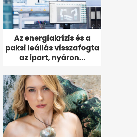
Az energiakrízis és a
paksi leállás visszafogta
az ipart, nyáron...