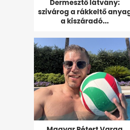
Dermesztő látvány:
szivárog a rákkeltő anya
a kiszáradó...
Magyar Pétert Varga