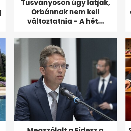
Tusványoson úgy látják,
g
Orbánnak nem kell
változtatnia - A hét...
Megszólalt a Fidesz a