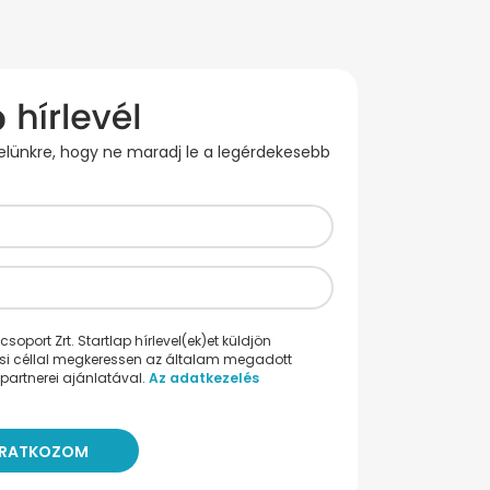
evelünkre, hogy ne maradj le a legérdekesebb
oport Zrt. Startlap hírlevel(ek)et küldjön
ési céllal megkeressen az általam megadott
partnerei ajánlatával.
Az adatkezelés