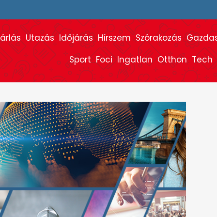
árlás
Utazás
Időjárás
Hírszem
Szórakozás
Gazda
Sport
Foci
Ingatlan
Otthon
Tech