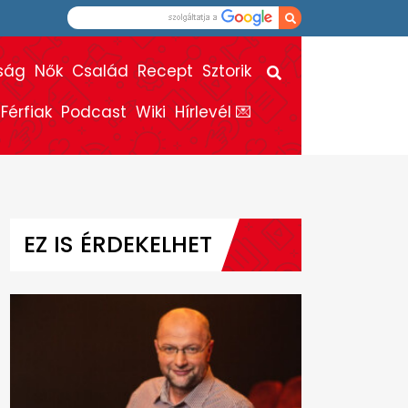
ság
Nők
Család
Recept
Sztorik
Férfiak
Podcast
Wiki
Hírlevél 💌
EZ IS ÉRDEKELHET