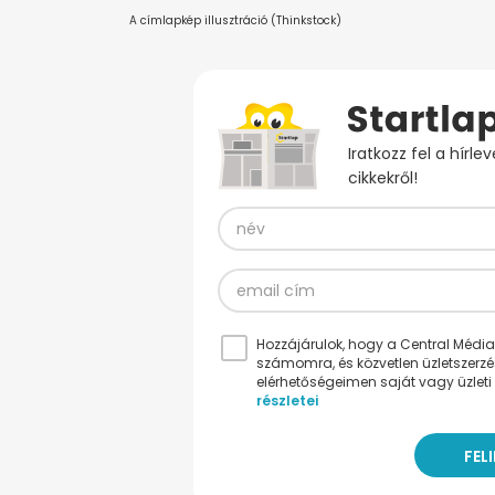
A címlapkép illusztráció (Thinkstock)
Iratkozz fel a hírl
cikkekről!
Hozzájárulok, hogy a Central Médiacs
számomra, és közvetlen üzletszerz
elérhetőségeimen saját vagy üzleti 
részletei