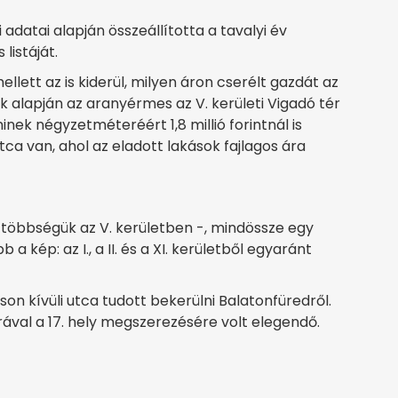
 adatai alapján összeállította a tavalyi év
listáját.
llett az is kiderül, milyen áron cserélt gazdát az
k alapján az aranyérmes az V. kerületi Vigadó tér
minek négyzetméteréért 1,8 millió forintnál is
tca van, ahol az eladott lakások fajlagos ára
 többségük az V. kerületben -, mindössze egy
 a kép: az I., a II. és a XI. kerületből egyaránt
n kívüli utca tudott bekerülni Balatonfüredről.
rával a 17. hely megszerezésére volt elegendő.