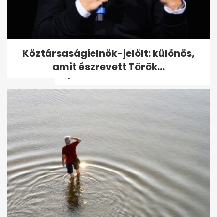
98 éves Benedek Gábor, a
Köztársaságielnök-jelölt: különös,
legidősebb magyar olimpiai
amit észrevett Török...
bajnok - volt,...