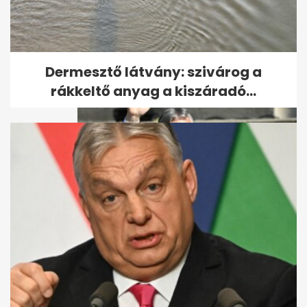
Egerszegi Krisztina 50 éves
Dermesztő látvány: szivárog a
rákkeltő anyag a kiszáradó...
Orbán Viktorért tartanak
szentmisét a születésnapján
Budapesten