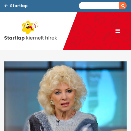
Startlap