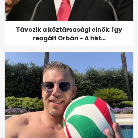
Távozik a köztársasági elnök: így
reagált Orbán - A hét...