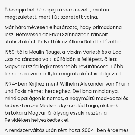
Édesapja hét hónapig rá sem nézett, miután
megszületett, mert fiút szeretett volna.
Már háromévesen elhatározta, hogy primadonna
lesz. Hétévesen az Erkel Színházban táncolt
statisztaként. Felvették az Állami Balettintézetbe.
1959-től a Moulin Rouge, a Maxim Varieté és a Lido
Casino táncosa volt. Külföldön is fellépett, ő lett
Magyarország legkeresettebb revütáncosa. Több
filmben is szerepelt, koreográfusként is dolgozott.
1974-ben férjhez ment Wilhelm Alexander von Thurn
und Taxis német herceghez. De Ilona mind anyai,
mind apai ágon is nemes, a nagymúltú medveczei és
kisbeszterczei Medveczky-család tagja, akiknek
birtokai a Magyar Királyság északi részén, a
Felvidéken helyezkedtek el.
A rendszerváltás után tért haza. 2004-ben érdemes