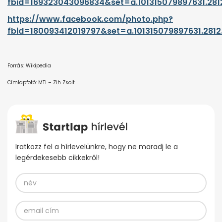
fbid=169323043096834&set=a.101315079897631.28
https://www.facebook.com/photo.php?
fbid=180093412019797&set=a.101315079897631.281
Forrás: Wikipedia
Címlapfotó: MTI – Zih Zsolt
Iratkozz fel a hírlevelünkre, hogy ne maradj le a
legérdekesebb cikkekről!