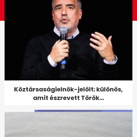
Mikor lesz új miniszterelnök
Köztársaságielnök-jelölt: különös,
Magyarországon? Lépésről...
amit észrevett Török...