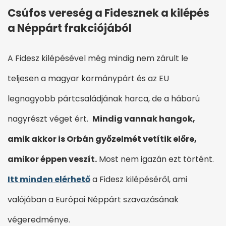
Csúfos vereség a Fidesznek a kilépés
a Néppárt frakciójából
A Fidesz kilépésével még mindig nem zárult le
teljesen a magyar kormánypárt és az EU
legnagyobb pártcsaládjának harca, de a háború
nagyrészt véget ért.
Mindig vannak hangok,
amik akkor is Orbán győzelmét vetítik előre,
amikor éppen veszít.
Most nem igazán ezt történt.
Itt minden elérhető
a Fidesz kilépéséről, ami
valójában a Európai Néppárt szavazásának
végeredménye.