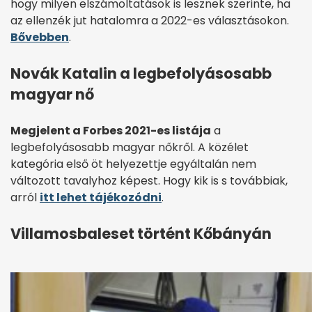
hogy milyen elszámoltatások is lesznek szerinte, ha
az ellenzék jut hatalomra a 2022-es választásokon.
Bővebben
.
Novák Katalin a legbefolyásosabb
magyar nő
Megjelent a Forbes 2021-es listája
a
legbefolyásosabb magyar nőkről. A közélet
kategória első öt helyezettje egyáltalán nem
változott tavalyhoz képest. Hogy kik is s továbbiak,
arról
itt lehet tájékozódni
.
Villamosbaleset történt Kőbányán