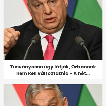
Kétharmad közelében a Tisza,
kétpárti parlament lehet az
új...
Tusványoson úgy látják, Orbánnak
nem kell változtatnia - A hét...