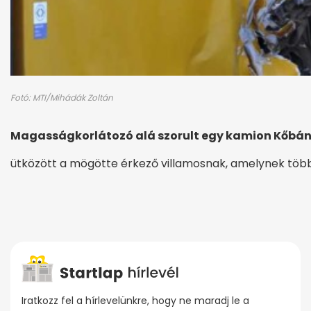
Fotó: MTI/Mihádák Zoltán
Magasságkorlátozó alá szorult egy kamion Kőbá
ütközött a mögötte érkező villamosnak, amelynek több 
Iratkozz fel a hírlevelünkre, hogy ne maradj le a