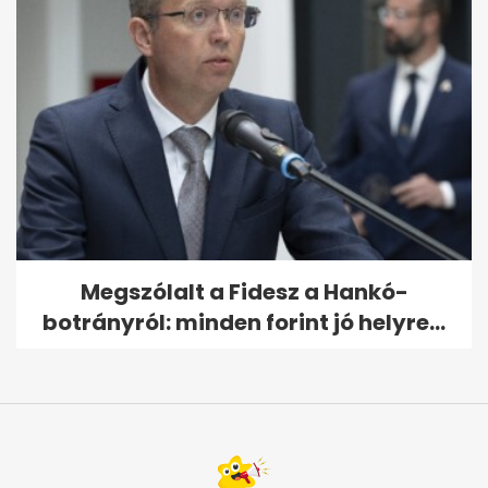
Megszólalt a Fidesz a Hankó-
botrányról: minden forint jó helyre...