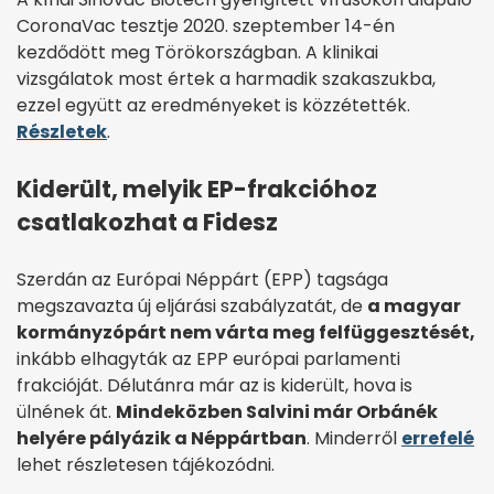
CoronaVac tesztje 2020. szeptember 14-én
kezdődött meg Törökországban. A klinikai
vizsgálatok most értek a harmadik szakaszukba,
ezzel együtt az eredményeket is közzétették.
Részletek
.
Kiderült, melyik EP-frakcióhoz
csatlakozhat a Fidesz
Szerdán az Európai Néppárt (EPP) tagsága
megszavazta új eljárási szabályzatát, de
a magyar
kormányzópárt nem várta meg felfüggesztését,
inkább elhagyták az EPP európai parlamenti
frakcióját. Délutánra már az is kiderült, hova is
ülnének át.
Mindeközben Salvini már Orbánék
helyére pályázik a Néppártban
. Minderről
errefelé
lehet részletesen tájékozódni.