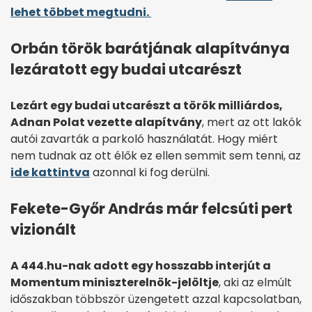
lehet többet megtudni.
Orbán török barátjának alapítványa
lezáratott egy budai utcarészt
Lezárt egy budai utcarészt a török milliárdos,
Adnan Polat vezette alapítvány
, mert az ott lakók
autói zavarták a parkoló használatát. Hogy miért
nem tudnak az ott élők ez ellen semmit sem tenni, az
ide kattintva
azonnal ki fog derülni.
Fekete-Győr András már felcsúti pert
vizionált
A 444.hu-nak adott egy hosszabb interjút a
Momentum miniszterelnök-jelöltje
, aki az elmúlt
időszakban többször üzengetett azzal kapcsolatban,