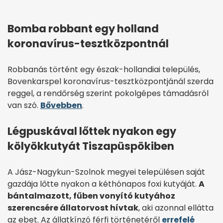
Bomba robbant egy holland
koronavírus-tesztközpontnál
Robbanás történt egy észak-hollandiai település,
Bovenkarspel koronavírus-tesztközpontjánál szerda
reggel, a rendőrség szerint pokolgépes támadásról
van szó.
Bővebben
.
Légpuskával lőttek nyakon egy
kölyökkutyát Tiszapüspökiben
A Jász-Nagykun-Szolnok megyei településen saját
gazdája lőtte nyakon a kéthónapos foxi kutyáját.
A
bántalmazott, fűben vonyító kutyához
szerencsére állatorvost hívtak
, aki azonnal ellátta
az ebet. Az állatkínzó férfi történetéről
errefelé