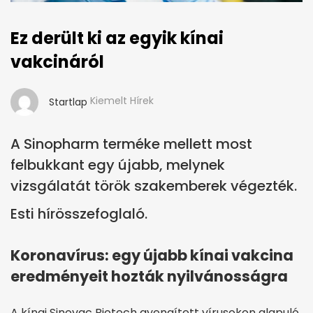
Ez derült ki az egyik kínai
vakcináról
Kiemelt Hírek
Startlap
A Sinopharm terméke mellett most
felbukkant egy újabb, melynek
vizsgálatát török szakemberek végezték.
Esti hírösszefoglaló.
Koronavírus: egy újabb kínai vakcina
eredményeit hozták nyilvánosságra
A kínai Sinovac Biotech gyengített vírusokon alapuló