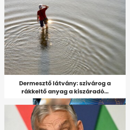
Magyar Péter elárulta, hogy
hol folytatja, ha a Fidesz nyeri
a...
Dermesztő látvány: szivárog a
rákkeltő anyag a kiszáradó...