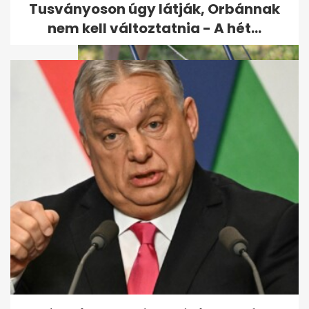
Premier...
Tusványoson úgy látják, Orbánnak
nem kell változtatnia - A hét...
Sárgul a gyep kánikulában?
Lehet, hogy a túl alacsony
fűnyírás...