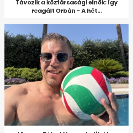
Távozik a köztársasági elnök: így
reagált Orbán - A hét...