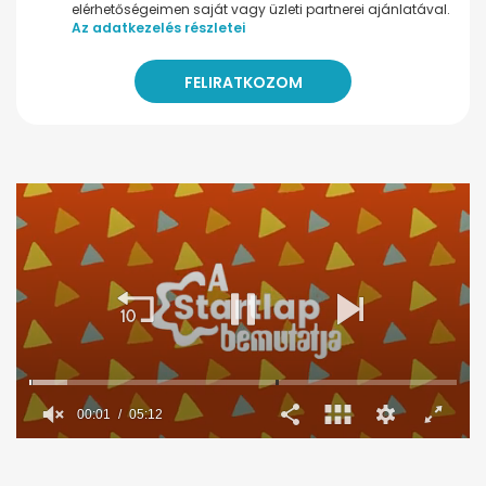
elérhetőségeimen saját vagy üzleti partnerei ajánlatával.
Az adatkezelés részletei
00:02
05:12
0
seconds
of