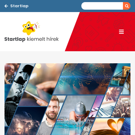
Startlap