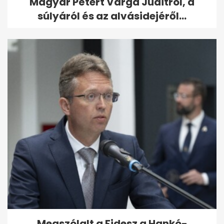
Magyar Pétert Varga Juditról, a
súlyáról és az alvásidejéről...
Megszólalt a Fidesz a Hankó-