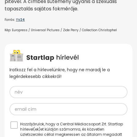
pitével. A címbéli sütemény ugyanis a szexuális
tapasztalás sajátos fokmérője.
Forrás:
TV24
Kép: Europress / Universal Pictures / Zide Perry / Collection Christophel
Iratkozz fel a hírlevelünkre, hogy ne maradj le a
legérdekesebb cikkekről!
Hozzájárulok, hogy a Central Médiacsoport Zrt. Startlap
hírlevel(ek)et küldjön számomra, és közvetlen
üzletszerzési céllal megkeressen az általam megadott