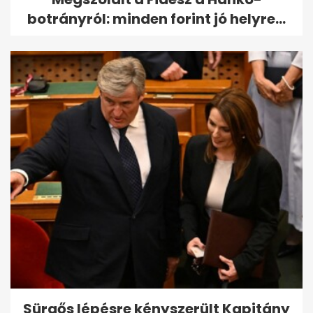
botrányról: minden forint jó helyre...
Sürgős lépésre kényszerült Kapitány