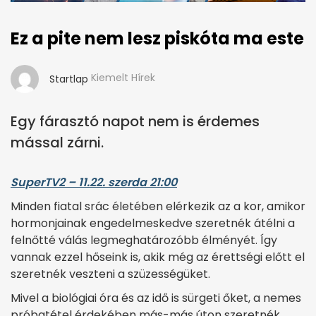
Ez a pite nem lesz piskóta ma este
Kiemelt Hírek
Startlap
Egy fárasztó napot nem is érdemes
mással zárni.
SuperTV2 – 11.22. szerda 21:00
Minden fiatal srác életében elérkezik az a kor, amikor
hormonjainak engedelmeskedve szeretnék átélni a
felnőtté válás legmeghatározóbb élményét. Így
vannak ezzel hőseink is, akik még az érettségi előtt el
szeretnék veszteni a szüzességüket.
Mivel a biológiai óra és az idő is sürgeti őket, a nemes
próbatétel érdekében más-más úton szeretnék