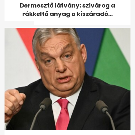
Vitézy: 65 ezres jegyeladás
Dermesztő látvány: szivárog a
Balázs DJ-szettjére, mint
rákkeltő anyag a kiszáradó...
Puskás...
Udonis Haslem részesedést
vett az Ipswich Townban,