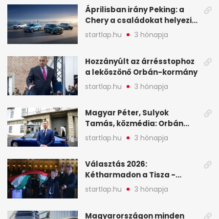
legfontosabb hírei
Áprilisban irány Peking: a
Chery a családokat helyezi
globális mobilitási
startlap.hu
3 hónapja
programja középpontjába
(X)
Hozzányúlt az árrésstophoz
a leköszönő Orbán-kormány
startlap.hu
3 hónapja
Magyar Péter, Sulyok
Tamás, közmédia: Orbán
Viktor április 13. óta hallgat,
startlap.hu
3 hónapja
közben pörögnek az
események – 7+1 pontban
Választás 2026:
Kétharmadon a Tisza -
mutatjuk, hogyan alakulnak
startlap.hu
3 hónapja
a mandátumok
Magyarországon minden