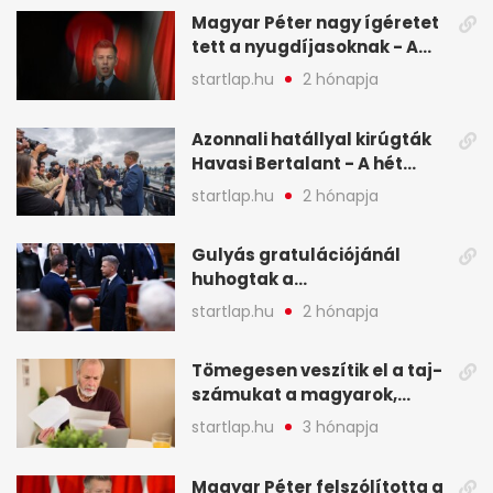
Magyar Péter nagy ígéretet
tett a nyugdíjasoknak - A
hét legfontosabb hírei
startlap.hu
2 hónapja
képekben
Azonnali hatállyal kirúgták
Havasi Bertalant - A hét
legfontosabb hírei
startlap.hu
2 hónapja
képekben
Gulyás gratulációjánál
huhogtak a
leghangosabban, miután
startlap.hu
2 hónapja
Magyart miniszterelnökké
választották - A hét
Tömegesen veszítik el a taj-
legfontosabb hírei
számukat a magyarok,
képekben
sokak ellen eljárást indít a
startlap.hu
3 hónapja
NAV - A hét hírei képekben
Magyar Péter felszólította a