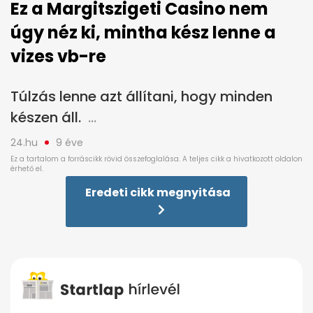
Ez a Margitszigeti Casino nem
úgy néz ki, mintha kész lenne a
vizes vb-re
Túlzás lenne azt állítani, hogy minden
készen áll.
24.hu
9 éve
Eredeti cikk megnyitása