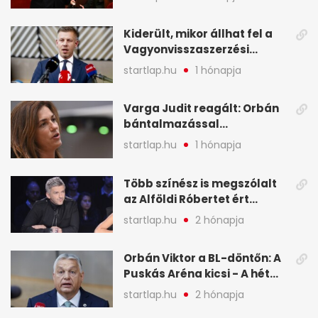
képekben
Kiderült, mikor állhat fel a
Vagyonvisszaszerzési
Hivatal - A hét legfontosabb
startlap.hu
1 hónapja
hírei képekben
Varga Judit reagált: Orbán
bántalmazással
kapcsolatban emlegette - A
startlap.hu
1 hónapja
hét legfontosabb hírei
képekben
Több színész is megszólalt
az Alföldi Róbertet ért
vádakról - A hét
startlap.hu
2 hónapja
legfontosabb hírei
képekben
Orbán Viktor a BL-döntőn: A
Puskás Aréna kicsi - A hét
legfontosabb hírei képeken
startlap.hu
2 hónapja