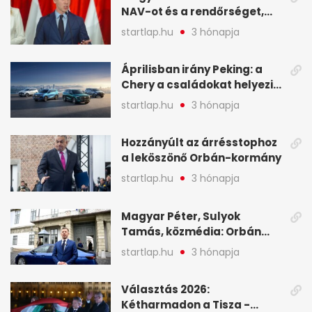
NAV-ot és a rendőrséget,
tartóztassák le a NER-es
startlap.hu
3 hónapja
oligarchákat - A hét
legfontosabb hírei
Áprilisban irány Peking: a
Chery a családokat helyezi
globális mobilitási
startlap.hu
3 hónapja
programja középpontjába
(X)
Hozzányúlt az árrésstophoz
a leköszönő Orbán-kormány
startlap.hu
3 hónapja
Magyar Péter, Sulyok
Tamás, közmédia: Orbán
Viktor április 13. óta hallgat,
startlap.hu
3 hónapja
közben pörögnek az
események – 7+1 pontban
Választás 2026:
Kétharmadon a Tisza -