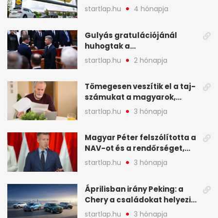
Lidlnek azonnal lépnie
startlap.hu
4 hónapja
kellett - A hét legfontosabb
hírei képekben
Gulyás gratulációjánál
huhogtak a
leghangosabban, miután
startlap.hu
2 hónapja
Magyart miniszterelnökké
választották - A hét
Tömegesen veszítik el a taj-
legfontosabb hírei
számukat a magyarok,
képekben
sokak ellen eljárást indít a
startlap.hu
3 hónapja
NAV - A hét hírei képekben
Magyar Péter felszólította a
NAV-ot és a rendőrséget,
tartóztassák le a NER-es
startlap.hu
3 hónapja
oligarchákat - A hét
legfontosabb hírei
Áprilisban irány Peking: a
Chery a családokat helyezi
globális mobilitási
startlap.hu
3 hónapja