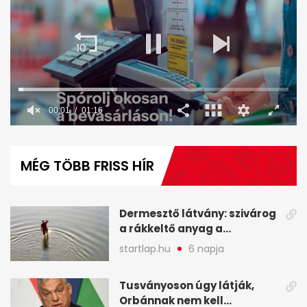
00:02
01:16
0
seconds
of
MÉG TÖBB FRISS HÍR
1
minute,
16
seconds
Dermesztő látvány: szivárog
a rákkeltő anyag a
kiszáradó Dunába
startlap.hu
6 napja
Budapesten - A hét
legfontosabb hírei
Tusványoson úgy látják,
képekben
Orbánnak nem kell