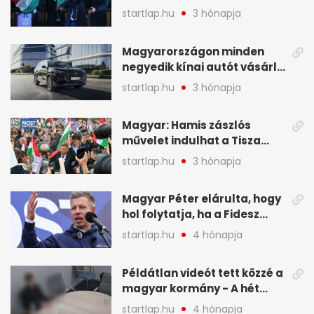
mutatjuk, hogyan alakulnak
startlap.hu
3 hónapja
a mandátumok
Magyarországon minden
negyedik kínai autót vásárló
a Chery mellett döntött (X)
startlap.hu
3 hónapja
Magyar: Hamis zászlós
művelet indulhat a Tisza
ellen a választás napján - A
startlap.hu
3 hónapja
hét legfontosabb eseményei
képekben
Magyar Péter elárulta, hogy
hol folytatja, ha a Fidesz
nyeri a választást - A hét
startlap.hu
4 hónapja
legfontosabb hírei
képekben
Példátlan videót tett közzé a
magyar kormány - A hét
legfontosabb hírei
startlap.hu
4 hónapja