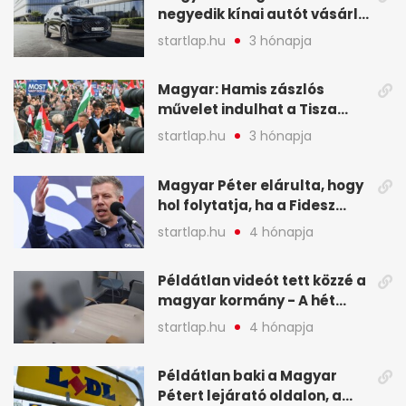
negyedik kínai autót vásárló
a Chery mellett döntött (X)
startlap.hu
3 hónapja
Magyar: Hamis zászlós
művelet indulhat a Tisza
ellen a választás napján - A
startlap.hu
3 hónapja
hét legfontosabb eseményei
képekben
Magyar Péter elárulta, hogy
hol folytatja, ha a Fidesz
nyeri a választást - A hét
startlap.hu
4 hónapja
legfontosabb hírei
képekben
Példátlan videót tett közzé a
magyar kormány - A hét
legfontosabb hírei
startlap.hu
4 hónapja
képekben
Példátlan baki a Magyar
Pétert lejárató oldalon, a