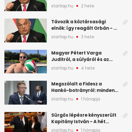
változtatnia - A hét
startlap.hu
2 hete
legfontosabb hírei
képekben
Távozik a köztársasági
elnök: így reagált Orbán - A
hét legfontosabb hírei
startlap.hu
3 hete
képekben
Magyar Pétert Varga
Juditról, a súlyáról és az
alvásidejéről is faggatták a
startlap.hu
4 hete
Redditen, sok kérdésre sírva
röhögős emojival válaszolt -
Megszólalt a Fidesz a
A hét legfontosabb hírei
Hankó-botrányról: minden
képekben
forint jó helyre ment - A hét
startlap.hu
1 hónapja
legfontosabb hírei
képekben
Sürgős lépésre kényszerült
Kapitány István - A hét
legfontosabb hírei
startlap.hu
1 hónapja