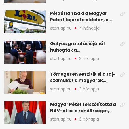
képekben
Példátlan baki a Magyar
Pétert lejárató oldalon, a
Lidlnek azonnal lépnie
startlap.hu
4 hónapja
kellett - A hét legfontosabb
hírei képekben
Gulyás gratulációjánál
huhogtak a
leghangosabban, miután
startlap.hu
2 hónapja
Magyart miniszterelnökké
választották - A hét
Tömegesen veszítik el a taj-
legfontosabb hírei
számukat a magyarok,
képekben
sokak ellen eljárást indít a
startlap.hu
3 hónapja
NAV - A hét hírei képekben
Magyar Péter felszólította a
NAV-ot és a rendőrséget,
tartóztassák le a NER-es
startlap.hu
3 hónapja
oligarchákat - A hét