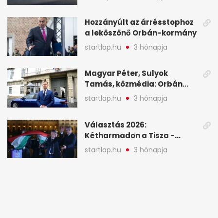
programja középpontjába
(X)
Hozzányúlt az árrésstophoz
a leköszönő Orbán-kormány
startlap.hu
3 hónapja
Magyar Péter, Sulyok
Tamás, közmédia: Orbán
Viktor április 13. óta hallgat,
startlap.hu
3 hónapja
közben pörögnek az
események – 7+1 pontban
Választás 2026:
Kétharmadon a Tisza -
mutatjuk, hogyan alakulnak
startlap.hu
3 hónapja
a mandátumok
Magyarországon minden
negyedik kínai autót vásárló
a Chery mellett döntött (X)
startlap.hu
3 hónapja