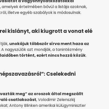
avaslatot a vagyonnyilatkozatokkal
, amelyek értelmében bővül a listája azoknak,
ről, illetve egyéb szabályok is módosulnak.
i kislányt, aki kiugrott a vonat elé
tják,
unokájuk többször sírva ment haza az
.
A nagyszülők azt mondják, a tanintézmény
laidőben történt, ezért nincs hozzá közük
.
 „népszavazásról”: Cselekedni
azták meg” az oroszok által megszállt
való csatlakozást
, Volodimir Zelenszkij
okat; Antony Blinken amerikai külügyminiszter