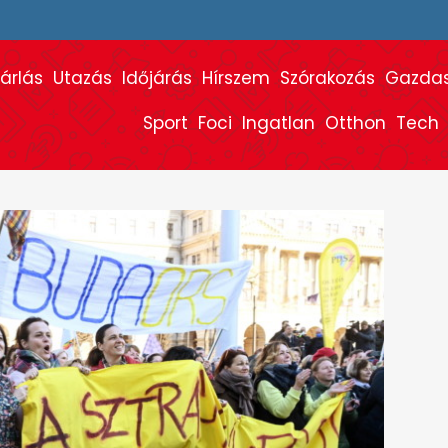
árlás
Utazás
Időjárás
Hírszem
Szórakozás
Gazda
Sport
Foci
Ingatlan
Otthon
Tech