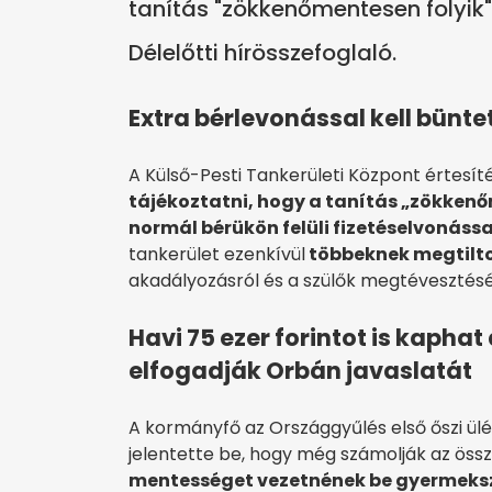
tanítás "zökkenőmentesen folyik"
Délelőtti hírösszefoglaló.
Extra bérlevonással kell bünte
A Külső-Pesti Tankerületi Központ értes
tájékoztatni, hogy a tanítás „zökkenő
normál bérükön felüli fizetéselvonással
tankerület ezenkívül
többeknek megtilto
akadályozásról és a szülők megtévesztésér
Havi 75 ezer forintot is kaphat
elfogadják Orbán javaslatát
A kormányfő az Országgyűlés első őszi ül
jelentette be, hogy még számolják az öss
mentességet vezetnének be gyermeksz