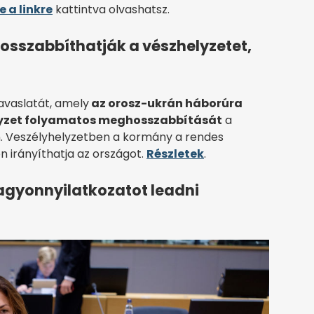
e a linkre
kattintva olvashatsz.
sszabbíthatják a vészhelyzetet,
avaslatát, amely
az orosz-ukrán háborúra
elyzet folyamatos meghosszabbítását
a
. Veszélyhelyzetben a kormány a rendes
n irányíthatja az országot.
Részletek
.
agyonnyilatkozatot leadni