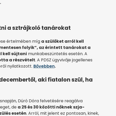
.
tni a sztrájkoló tanárokat
ítése értelmében míg
a szülőket arról kell
mentesen folyik”, az érintett tanárokat a
 kell sújtani
munkabeszüntetés esetén. A
tta a részvételt
. A PDSZ ügyvivője jogellenes
ől nyilatkozott.
Bővebben
.
 decembertől, aki fiatalon szül, ha
ésnapján, Dúró Dóra felvetésére reagálva
zeget, de
a 25 és 30 közötti nőknek szja-
ülés esetén
. Arról, mit jelent ez pontosan, kinek,