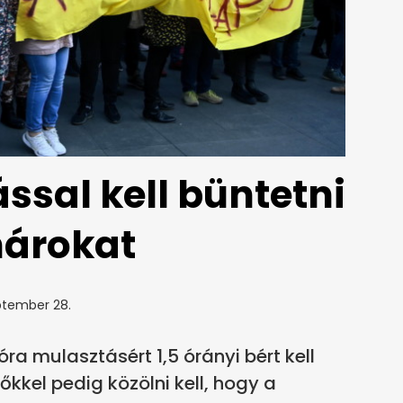
ssal kell büntetni
nárokat
ptember 28.
a mulasztásért 1,5 órányi bért kell
kkel pedig közölni kell, hogy a