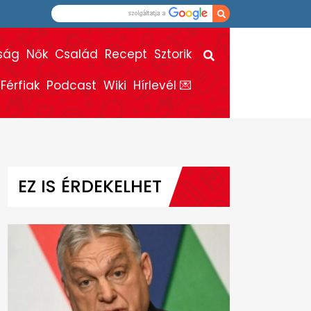
ság
Nők
Család
Recept
Sztorik
Férfiak
Podcast
Wiki
Hírlevél 💌
EZ IS ÉRDEKELHET