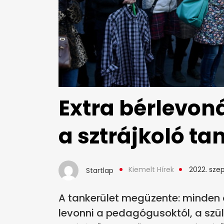
Extra bérlevoná
a sztrájkoló ta
Kiemelt Hírek
2022. sze
Startlap
A tankerület megüzente: minden ór
levonni a pedagógusoktól, a szülő