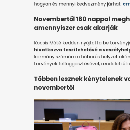
hogyan és mennyi kedvezmény járhat,
err
Novembertől 180 nappal megho
amennyiszer csak akarják
Kocsis Máté kedden nyújtotta be törvényj
hivatkozva teszi lehetővé a veszélyh
kormány számára a háborús helyzet okán
törvények felfüggesztésével, rendeleti úto
Többen lesznek kénytelenek v
novembertől