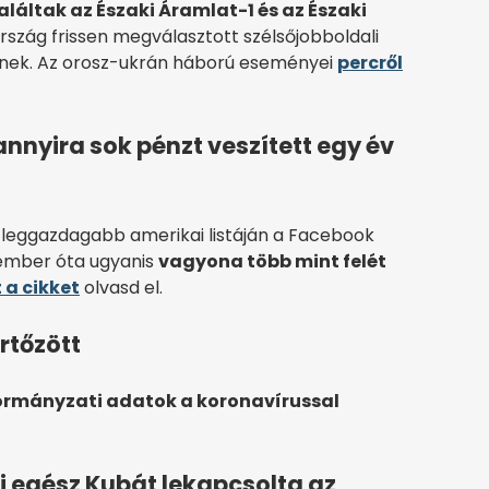
áltak az Északi Áramlat-1 és az Északi
ország frissen megválasztott szélsőjobboldali
kijnek. Az orosz-ukrán háború eseményei
percről
nnyira sok pénzt veszített egy év
z leggazdagabb amerikai listáján a Facebook
tember óta ugyanis
vagyona több mint felét
 a cikket
olvasd el.
ertőzött
kormányzati adatok a koronavírussal
mi egész Kubát lekapcsolta az