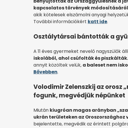
benyújtották az Országgyűlésnek a j
kapcsolatos törvények módosításáról
akik kötelesek elszámolni anyagi helyzetük
További információkért
katt ide
.
Osztálytársai bántották a gyüre
A 11 éves gyermeket nevelő nagyszülők állí
iskolából, ahol csúfolták és piszkálták
annyit közöltek velük,
a baleset nem isko
Bővebben
.
Volodimir Zelenszkij az orosz
fogunk, megvédjük népünket
Miután
kiugróan magas arányban „szav
ukrán területeken az Oroszországhoz 
bejelentette, megvédik az érintett polgár