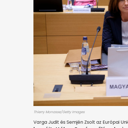
Thierry Monasse/Getty Images
Varga Judit és Semjén Zsolt az Európai U