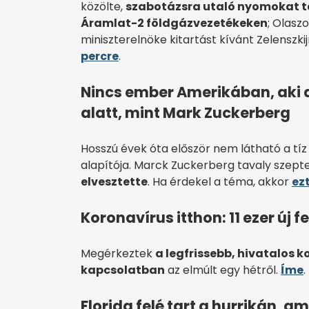
közölte,
szabotázsra utaló nyomokat tal
Áramlat-2 földgázvezetékeken
; Olasz
miniszterelnöke kitartást kívánt Zelensz
percre
.
Nincs ember Amerikában, aki a
alatt, mint Mark Zuckerberg
Hosszú évek óta először nem látható a tí
alapítója. Marck Zuckerberg tavaly szep
elvesztette
. Ha érdekel a téma, akkor
ezt
Koronavírus itthon: 11 ezer új f
Megérkeztek
a legfrissebb, hivatalos 
kapcsolatban
az elmúlt egy hétről.
Íme
.
Florida felé tart a hurrikán, a