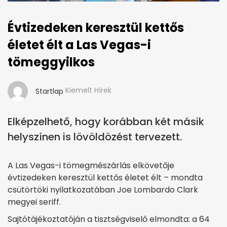
Évtizedeken keresztül kettős
életet élt a Las Vegas-i
tömeggyilkos
Kiemelt Hírek
Startlap
Elképzelhető, hogy korábban két másik
helyszínen is lövöldözést tervezett.
A Las Vegas-i tömegmészárlás elkövetője
évtizedeken keresztül kettős életet élt – mondta
csütörtöki nyilatkozatában Joe Lombardo Clark
megyei seriff.
Sajtótájékoztatóján a tisztségviselő elmondta: a 64