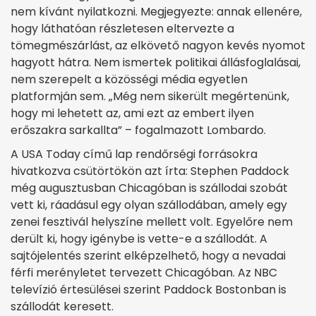
nem kívánt nyilatkozni. Megjegyezte: annak ellenére,
hogy láthatóan részletesen eltervezte a
tömegmészárlást, az elkövető nagyon kevés nyomot
hagyott hátra. Nem ismertek politikai állásfoglalásai,
nem szerepelt a közösségi média egyetlen
platformján sem. „Még nem sikerült megértenünk,
hogy mi lehetett az, ami ezt az embert ilyen
erőszakra sarkallta” – fogalmazott Lombardo.
A USA Today című lap rendőrségi forrásokra
hivatkozva csütörtökön azt írta: Stephen Paddock
még augusztusban Chicagóban is szállodai szobát
vett ki, ráadásul egy olyan szállodában, amely egy
zenei fesztivál helyszíne mellett volt. Egyelőre nem
derült ki, hogy igénybe is vette-e a szállodát. A
sajtójelentés szerint elképzelhető, hogy a nevadai
férfi merényletet tervezett Chicagóban. Az NBC
televízió értesülései szerint Paddock Bostonban is
szállodát keresett.