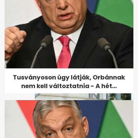
Taraba: több dunai víz
vízhiányt okozna
Szlovákiában
Tusványoson úgy látják, Orbánnak
nem kell változtatnia - A hét...