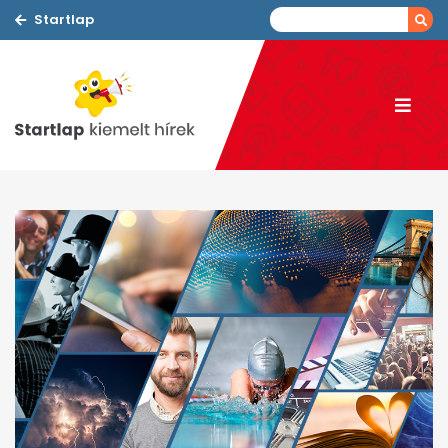
Startlap