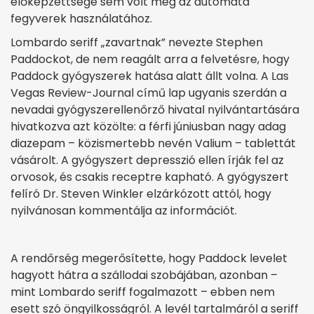
előképzettsége sem volt meg az automata
fegyverek használatához.
Lombardo seriff „zavartnak” nevezte Stephen
Paddockot, de nem reagált arra a felvetésre, hogy
Paddock gyógyszerek hatása alatt állt volna. A Las
Vegas Review-Journal című lap ugyanis szerdán a
nevadai gyógyszerellenőrző hivatal nyilvántartására
hivatkozva azt közölte: a férfi júniusban nagy adag
diazepam – közismertebb nevén Valium – tablettát
vásárolt. A gyógyszert depresszió ellen írják fel az
orvosok, és csakis receptre kapható. A gyógyszert
felíró Dr. Steven Winkler elzárkózott attól, hogy
nyilvánosan kommentálja az információt.
A rendőrség megerősítette, hogy Paddock levelet
hagyott hátra a szállodai szobájában, azonban –
mint Lombardo seriff fogalmazott – ebben nem
esett szó öngyilkosságról. A levél tartalmáról a seriff