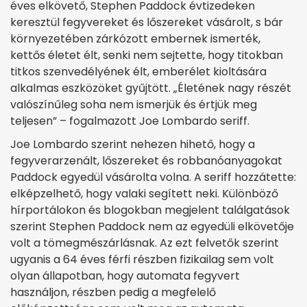
éves elkövető, Stephen Paddock évtizedeken
keresztül fegyvereket és lőszereket vásárolt, s bár
környezetében zárkózott embernek ismerték,
kettős életet élt, senki nem sejtette, hogy titokban
titkos szenvedélyének élt, emberélet kioltására
alkalmas eszközöket gyűjtött. „Életének nagy részét
valószínűleg soha nem ismerjük és értjük meg
teljesen” – fogalmazott Joe Lombardo seriff.
Joe Lombardo szerint nehezen hihető, hogy a
fegyverarzenált, lőszereket és robbanóanyagokat
Paddock egyedül vásárolta volna. A seriff hozzátette:
elképzelhető, hogy valaki segített neki. Különböző
hírportálokon és blogokban megjelent találgatások
szerint Stephen Paddock nem az egyedüli elkövetője
volt a tömegmészárlásnak. Az ezt felvetők szerint
ugyanis a 64 éves férfi részben fizikailag sem volt
olyan állapotban, hogy automata fegyvert
használjon, részben pedig a megfelelő