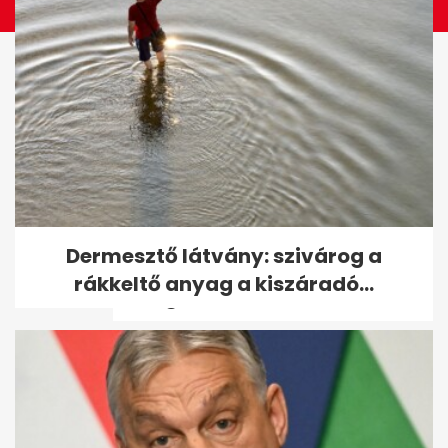
Rekordhőség szerdán:
Dermesztő látvány: szivárog a
országos és budapesti
rákkeltő anyag a kiszáradó...
melegcsúcsok dőltek...