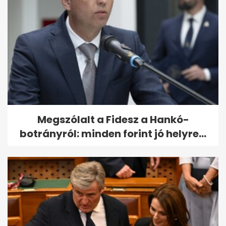
Megszólalt a Fidesz a Hankó-
botrányról: minden forint jó helyre...