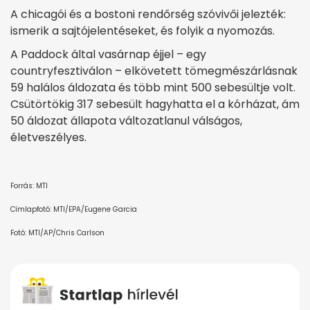
A chicagói és a bostoni rendőrség szóvivői jelezték:
ismerik a sajtójelentéseket, és folyik a nyomozás.
A Paddock által vasárnap éjjel – egy
countryfesztiválon – elkövetett tömegmészárlásnak
59 halálos áldozata és több mint 500 sebesültje volt.
Csütörtökig 317 sebesült hagyhatta el a kórházat, ám
50 áldozat állapota változatlanul válságos,
életveszélyes.
Forrás: MTI
Címlapfotó: MTI/EPA/Eugene Garcia
Fotó: MTI/AP/Chris Carlson