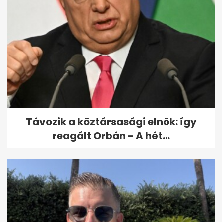
Kurultáj: 200 millió forinttal
támogatta az Orbán-
kormány a...
Távozik a köztársasági elnök: így
reagált Orbán - A hét...