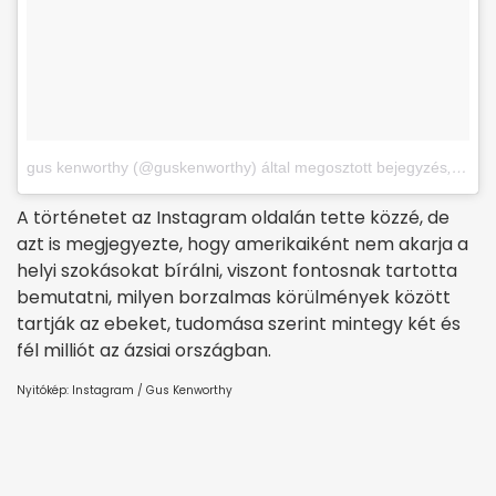
gus kenworthy (@guskenworthy) által megosztott bejegyzés
,
Febr 
A történetet az Instagram oldalán tette közzé, de
azt is megjegyezte, hogy amerikaiként nem akarja a
helyi szokásokat bírálni, viszont fontosnak tartotta
bemutatni, milyen borzalmas körülmények között
tartják az ebeket, tudomása szerint mintegy két és
fél milliót az ázsiai országban.
Nyitókép: Instagram / Gus Kenworthy