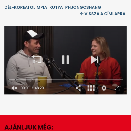
DÉL-KOREAI OLIMPIA
KUTYA
PHJONGCSHANG
VISSZA A CÍMLAPRA
00:02
48:20
0
seconds
of
48
minutes,
20
seconds
AJÁNLJUK MÉG: