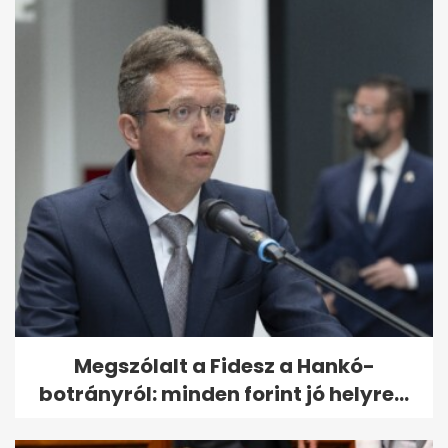
Megszólalt a Fidesz a Hankó-
botrányról: minden forint jó helyre...