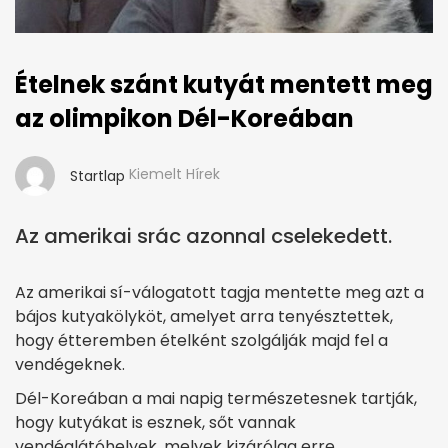
Ételnek szánt kutyát mentett meg
az olimpikon Dél-Koreában
Kiemelt Hírek
Startlap
Az amerikai srác azonnal cselekedett.
Az amerikai sí-válogatott tagja mentette meg azt a
bájos kutyakölyköt, amelyet arra tenyésztettek,
hogy étteremben ételként szolgálják majd fel a
vendégeknek.
Dél-Koreában a mai napig természetesnek tartják,
hogy kutyákat is esznek, sőt vannak
vendéglátóhelyek, melyek kizárólag erre