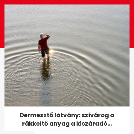
EZ IS ÉRDEKELHET
Kutyás kvíz: már a harmadik
Dermesztő látvány: szivárog a
kérdésnél sokan elbukhatnak,
rákkeltő anyag a kiszáradó...
neked...