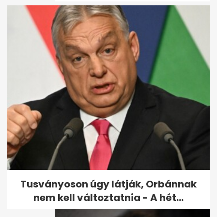
Ettől a kvíztől kutyául fogod
érezni magad - már ha sikerül
Tusványoson úgy látják, Orbánnak
nem kell változtatnia - A hét...