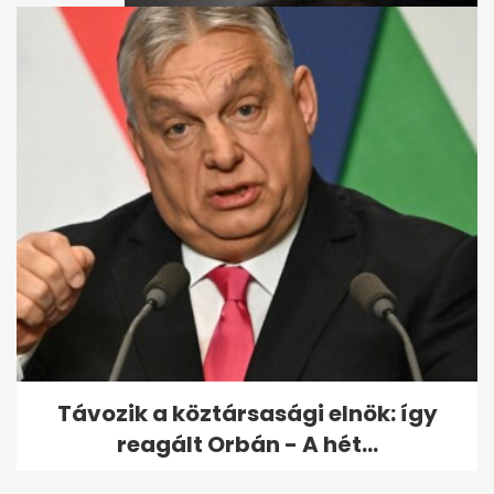
Ebzárlatot rendeltek el az
ország több pontján
Távozik a köztársasági elnök: így
reagált Orbán - A hét...