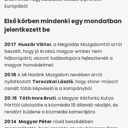
Európából.
Első körben mindenki egy mondatban
jelentkezett be
20:17
Huszár Viktor
, a Megoldás Mozgalomtól arról
beszélt, hogy jó érzésű magyar ember nem
háborúpárti, viszont tudásalapúra fejlesztenék a
magyar honvédelmet.
20:16
A Mi Hazánk Mozgalom nevében arról
nyilatkozott
Toroczkai László
, hogy show-műsort
csinált több képviselő is a kampányból
20: 15
Tóth Imre Bruti
, a Magyar Kétfarkú Kutya
Párttól üdvözölte a közmédia 18 állandó nézőjét, és
rendőrt küldene a közmédia kamerájára.
20:14
Magyar Péter
rövid beszédében