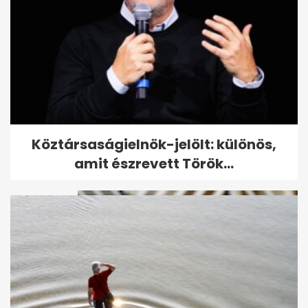
Magyar Pétert Varga Juditról,
Köztársaságielnök-jelölt: különös,
a súlyáról és az alvásidejéről...
amit észrevett Török...