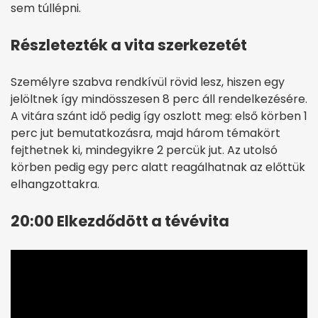
sem túllépni.
Részletezték a vita szerkezetét
Személyre szabva rendkívül rövid lesz, hiszen egy
jelöltnek így mindösszesen 8 perc áll rendelkezésére.
A vitára szánt idő pedig így oszlott meg: első körben 1
perc jut bemutatkozásra, majd három témakört
fejthetnek ki, mindegyikre 2 percük jut. Az utolsó
körben pedig egy perc alatt reagálhatnak az előttük
elhangzottakra.
20:00 Elkezdődött a tévévita