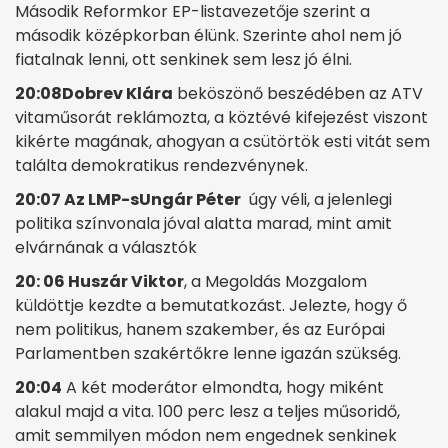
Második Reformkor EP-listavezetője szerint a
második középkorban élünk. Szerinte ahol nem jó
fiatalnak lenni, ott senkinek sem lesz jó élni.
20:08
Dobrev Klára
beköszönő beszédében az ATV
vitaműsorát reklámozta, a köztévé kifejezést viszont
kikérte magának, ahogyan a csütörtök esti vitát sem
találta demokratikus rendezvénynek.
20:07 Az LMP-s
Ungár Péter
úgy véli, a jelenlegi
politika színvonala jóval alatta marad, mint amit
elvárnának a választók
20: 06 Huszár Viktor
, a Megoldás Mozgalom
küldöttje kezdte a bemutatkozást. Jelezte, hogy ő
nem politikus, hanem szakember, és az Európai
Parlamentben szakértőkre lenne igazán szükség.
20:04
A két moderátor elmondta, hogy miként
alakul majd a vita. 100 perc lesz a teljes műsoridő,
amit semmilyen módon nem engednek senkinek