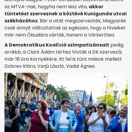
az MTVA-nak, hogyha nem lesz vita,
akkor
tüntetést szerveznek a köztévé Kunigunda utcai
székházához
. Bár a vitát megszervezték, Magyarék
csak annyit változtattak az egészen, hogy a híveiket
már nem Óbudára várták, hanem a Várkerthez.
A Demokratikus Koalíció szimpatizánsait
pedig
arrébb, a Clark Ádám térhez hívták a DK szervezői,
már 18 óra környékére. Itt fel is tűnt mások mellett
Dobrev Klára, Varjú László, Vadai Ágnes.