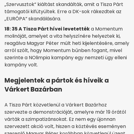
„Szervusztok” kiáltást skandálták, amit a Tisza Párt
támogatói kifütyültek. Erre a DK-sok rákezdtek az
„EURÓPA” skandálására.
18: 35 A Tisza Párt hívei levetették
a Momentum
molinóját, amelyet a vita helyszínére helyeztek ki,
reagálva Magyar Péter múlt heti kijelentésére, amely
arról szólt, hogy Momentum bűnben fogant, mivel
szerinte a NOlimpia kampány egy nemzeti ügy elleni
kampány volt.
Megjelentek a pártok és híveik a
Várkert Bazárban
A Tisza Párt közvetlenül a Várkert Bazárhoz
szervezte a demonstrációját, amelyre már 19 órától
várták a szimpatizánsokat. Ez nem egy újonnan
szervezett akció volt, hiszen a köztévés eseményen
szereplő Magyar Péter korábban közvetlenül üzent