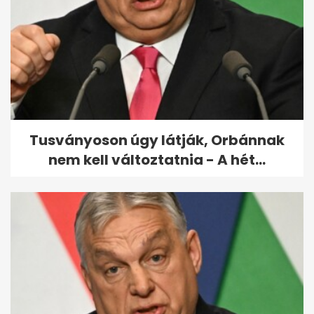
Varga Judit reagált: Orbán
bántalmazással
kapcsolatban emlegette...
Tusványoson úgy látják, Orbánnak
nem kell változtatnia - A hét...