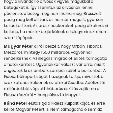
hogy a kivándorló orvosok vigyék magukkal a
betegeket is. Így szerintük az orvosnak lenne
páciense, a beteg meg nem halna meg. Brüsszelt
pedig meg kell állítani, és ha már megállt, gyorsan
körbekeríteni. Az orosz hackereket pedig alkalmazni
kellene, ha már ki-be járkálnak a külügyminisztérium
számítógépein.
Magyar Péter
arról beszélt, hogy Orbán, Tiborcz,
Mészáros mintegy 1500 milliárdos vagyonnal
rendelkeznek. Az illegális migrációt elítéli, támogatja
a határkerítést. Ugyanakkor választ vár arra, miért
engedték ki az embercsempészeket a börtönből. A
Fidesz békepártiságát hazugnak tartja, mivel több
száz katonát küldenek az afrikai Csádba. Adófizetői
milliárdokból végzett háborús uszítás zajlik ma a
Fidesz részéről – hangsúlyozta Magyar.
Róna Péter
elutasítja a Fidesz külpolitikáját, és erre
kérte Magyar Pétert is. Nem támogatná ő sem az