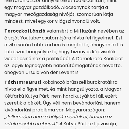
hektáron ötször annyi értéket tud előállítani, mint
egy magyar gazdálkodó. Alacsonynak tartja a
magyar mezőgazdaság nívóját, szomorúan látja
mindezt, mivel egykor világszínvonalú volt.
Toroczkai László
valamiért a Mi Hazánk nevében az
ő saját Youtube-csatornájára hívta fel figyelmet. Ezt
a vita során több körben is megtette, ahogyan azt is
többször hangsúlyozta, hogy bizonyos képviselők
viccet csinálnak a politikából. A Demokrata Koalíciót
az egyik legnagyobb háborútámogatónak nevezte,
ahogyan Ursula von der Leyent is.
Tóth Imre Bruti
kokainozó brüsszeli bürokratákra
hívta el a figyelmet, és mint hangsúlyozta, a Magyar
Kétfarkú Kutya Párt nem harcikutyákból áll, ezért
szeretik a békét. Úgy véli nem bevándorlási, hanem
kivándorlási probléma van Magyarországon:
„Jellemzően nem a hülyék mentek el, hanem az
értelmesebb emberek”. A
Kutya Párt azt javasolja
,