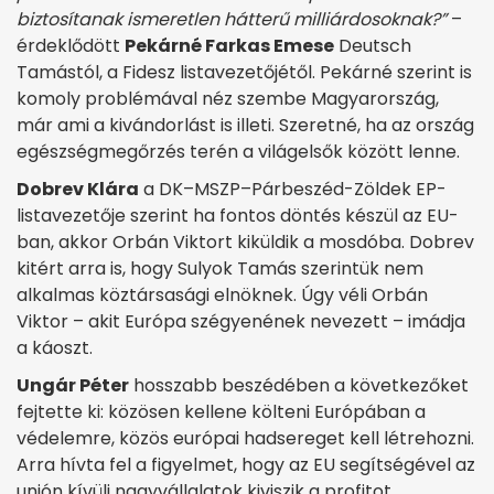
biztosítanak ismeretlen hátterű milliárdosoknak?”
–
érdeklődött
Pekárné Farkas Emese
Deutsch
Tamástól, a Fidesz listavezetőjétől. Pekárné szerint is
komoly problémával néz szembe Magyarország,
már ami a kivándorlást is illeti. Szeretné, ha az ország
egészségmegőrzés terén a világelsők között lenne.
Dobrev Klára
a DK–MSZP–Párbeszéd-Zöldek EP-
listavezetője szerint ha fontos döntés készül az EU-
ban, akkor Orbán Viktort kiküldik a mosdóba. Dobrev
kitért arra is, hogy Sulyok Tamás szerintük nem
alkalmas köztársasági elnöknek. Úgy véli Orbán
Viktor – akit Európa szégyenének nevezett – imádja
a káoszt.
Ungár Péter
hosszabb beszédében a következőket
fejtette ki: közösen kellene költeni Európában a
védelemre, közös európai hadsereget kell létrehozni.
Arra hívta fel a figyelmet, hogy az EU segítségével az
unión kívüli nagyvállalatok kiviszik a profitot