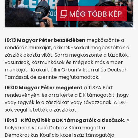
19:13 Magyar Péter beszédében
megköszönte a
rendőrök munkáját, akik DK-sokkal megbeszélték a
zászlók okozta vitát. Sorra megköszönte a tűzoltók,
vasutasok, közmunkások és még sok más ember
munkáját. Ki akart állni Orbán Viktorral és Deutsch
Tamással, de szerinte megfutamodtak.
19:00 Magyar Péter megjelent
a TISZA Párt
rendezvényén, és arra kérte a DK támogatóit, hogy
vagy tegyék le a zászlóikat vagy távozzanak. A DK-
sok végül letették a zászlókat.
18:43
Kifütyülték a DK támogatóit a tiszások.
A
helyszínen vonuló Dobrev Klára mögött a
Demokratikus Koalíció közel száz támogatója