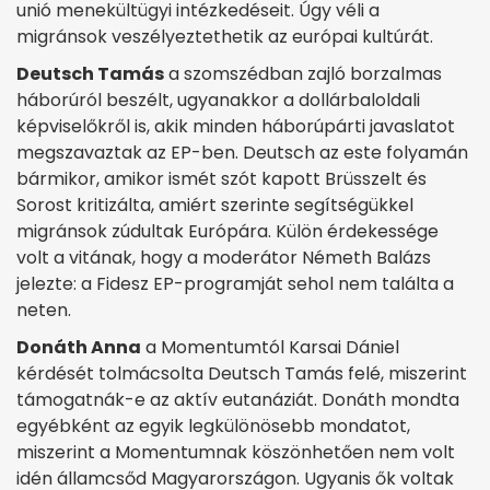
unió menekültügyi intézkedéseit. Úgy véli a
migránsok veszélyeztethetik az európai kultúrát.
Deutsch Tamás
a szomszédban zajló borzalmas
háborúról beszélt, ugyanakkor a dollárbaloldali
képviselőkről is, akik minden háborúpárti javaslatot
megszavaztak az EP-ben. Deutsch az este folyamán
bármikor, amikor ismét szót kapott Brüsszelt és
Sorost kritizálta, amiért szerinte segítségükkel
migránsok zúdultak Európára. Külön érdekessége
volt a vitának, hogy a moderátor Németh Balázs
jelezte: a Fidesz EP-programját sehol nem találta a
neten.
Donáth Anna
a Momentumtól Karsai Dániel
kérdését tolmácsolta Deutsch Tamás felé, miszerint
támogatnák-e az aktív eutanáziát. Donáth mondta
egyébként az egyik legkülönösebb mondatot,
miszerint a Momentumnak köszönhetően nem volt
idén államcsőd Magyarországon. Ugyanis ők voltak