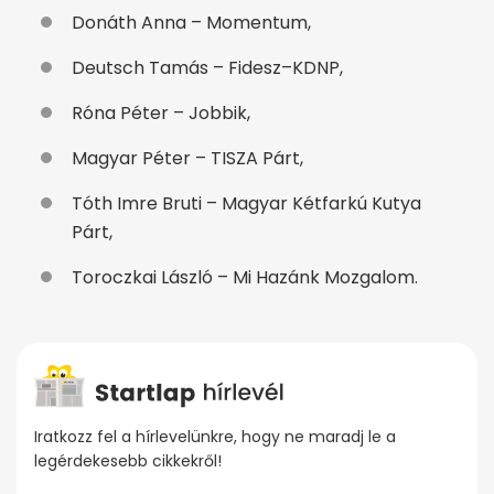
Donáth Anna – Momentum,
Deutsch Tamás – Fidesz–KDNP,
Róna Péter – Jobbik,
Magyar Péter – TISZA Párt,
Tóth Imre Bruti – Magyar Kétfarkú Kutya
Párt,
Toroczkai László – Mi Hazánk Mozgalom.
Iratkozz fel a hírlevelünkre, hogy ne maradj le a
legérdekesebb cikkekről!