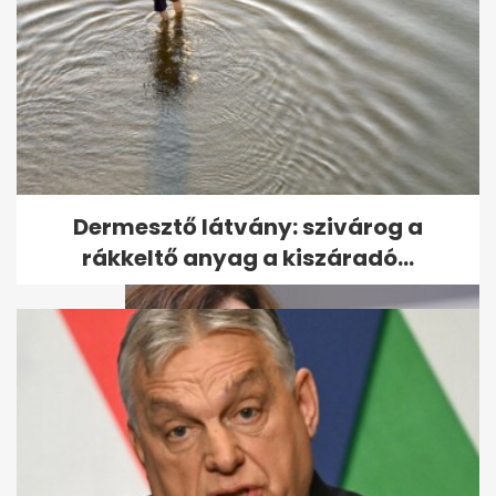
Kiderült, mikor állhat fel a
Vagyonvisszaszerzési Hivatal
- A hét...
Dermesztő látvány: szivárog a
rákkeltő anyag a kiszáradó...