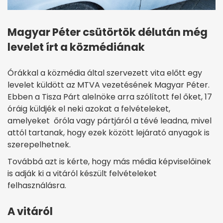
Magyar Péter csütörtök délután még
levelet írt a közmédiának
Órákkal a közmédia által szervezett vita előtt egy
levelet küldött az MTVA vezetésének Magyar Péter.
Ebben a Tisza Párt alelnöke arra szólított fel őket, 17
óráig küldjék el neki azokat a felvételeket,
amelyeket őróla vagy pártjáról a tévé leadna, mivel
attól tartanak, hogy ezek között lejárató anyagok is
szerepelhetnek.
Továbbá azt is kérte, hogy más média képviselőinek
is adják ki a vitáról készült felvételeket
felhasználásra.
A vitáról