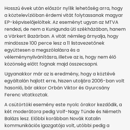
Hosszú évek után először nyílik lehetőség arra, hogy
a köztelevízióban érdemi vitát folytassanak magyar
EP-képviselőjelöltek. Az eseményt ugyan az MTVA
rendezi, de nem a Kunigunda úti székházában, hanem
a Várkert Bazárban. A vitát némileg árnyalja, hogy
mindössze 100 perce lesz a 11 listavezetőnek
együttesen a megszólalásra és a
véleménynyilvánításra, illetve az is, hogy nem élő
közönség előtt fognak majd összecsapni.
Ugyanakkor már az is eredmény, hogy a köztévé
egyáltalán hajlott erre, hiszen utoljára 2006-ban volt
hasonló, bár akkor Orbán Viktor és Gyurcsány
Ferenc vitatkoztak.
A csütörtöki esemény este nyolc órakor kezdődik, a
két moderátora pedig Volf-Nagy Tünde és Németh
Balázs lesz. Előbbi korábban Novák Katalin
kommunikációs igazgatója volt, utóbbi pedig a