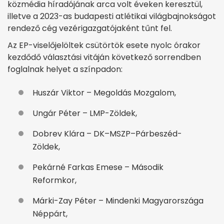
közmédia híradójának arca volt éveken keresztül,
illetve a 2023-as budapesti atlétikai világbajnokságot
rendező cég vezérigazgatójaként tűnt fel.
Az EP-viselőjelöltek csütörtök esete nyolc órakor
kezdődő választási vitáján következő sorrendben
foglalnak helyet a színpadon:
Huszár Viktor – Megoldás Mozgalom,
Ungár Péter – LMP-Zöldek,
Dobrev Klára – DK–MSZP–Párbeszéd-
Zöldek,
Pekárné Farkas Emese – Második
Reformkor,
Márki-Zay Péter – Mindenki Magyarországa
Néppárt,