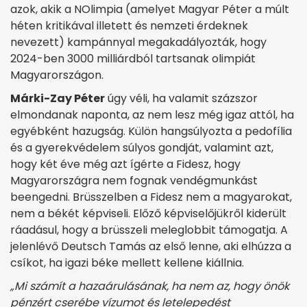
azok, akik a NOlimpia (amelyet Magyar Péter a múlt
héten kritikával illetett és nemzeti érdeknek
nevezett) kampánnyal megakadályozták, hogy
2024-ben 3000 milliárdból tartsanak olimpiát
Magyarországon.
Márki-Zay Péter
úgy véli, ha valamit százszor
elmondanak naponta, az nem lesz még igaz attól, ha
egyébként hazugság. Külön hangsúlyozta a pedofília
és a gyerekvédelem súlyos gondját, valamint azt,
hogy két éve még azt ígérte a Fidesz, hogy
Magyarországra nem fognak vendégmunkást
beengedni. Brüsszelben a Fidesz nem a magyarokat,
nem a békét képviseli. Előző képviselőjükről kiderült
ráadásul, hogy a brüsszeli meleglobbit támogatja. A
jelenlévő Deutsch Tamás az első lenne, aki elhúzza a
csíkot, ha igazi béke mellett kellene kiállnia.
„Mi számít a hazaárulásának, ha nem az, hogy önök
pénzért cserébe vízumot és letelepedést