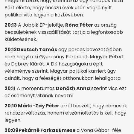
megemlítette, hogy szerinte az egy hónapos Tisza
Párt elérte, hogy hosszú évek után végre nyílt
politikai vita legyen a köztévében.
20:13
A Jobbik EP-jelöltje,
Róna Péter
az ország
becsületének visszaállítását tartja a legfontosabb
küldetésének.
20:12
Deutsch Tamás
egy perces bevezetőjében
nem hagyta ki Gyurcsány Ferencet, Magyar Pétert
és Dobrev Klárát. A DK hazugságokra épít
véleménye szerint. Magyar politikai karriert úgy
csinált, hogy a feleségét otthonukban lehallgatta.
20:11
A momentumos
Donáth Anna
szerint vicc ezt
az eseményt vitának nevezni.
20:10 Márki-Zay Péter
arról beszélt, hogy nemcsak
rendszerváltozás, hanem elszámoltatás is kell, hogy
legyen.
20:09
Pekárné Farkas Emese
a Vona Gábor-féle