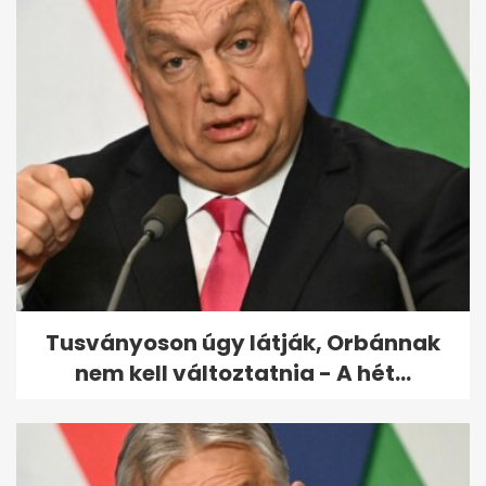
Köztársaságielnök-jelölt:
különös, amit észrevett
Török...
Tusványoson úgy látják, Orbánnak
nem kell változtatnia - A hét...