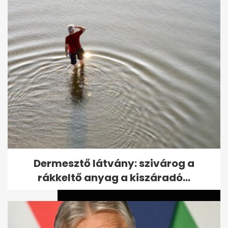
55 éves lett Csőre Gábor: a
szinkronszínész hangját
mindenki...
Dermesztő látvány: szivárog a
rákkeltő anyag a kiszáradó...