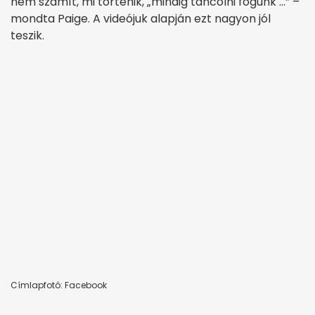
nem számít, mi történik, „mindig táncolni fogunk …” –
mondta Paige. A videójuk alapján ezt nagyon jól
teszik.
Címlapfotó: Facebook