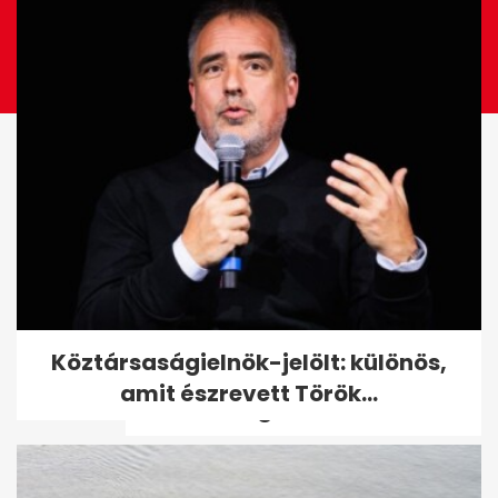
Budapest erős a plasztikai
Köztársaságielnök-jelölt: különös,
turizmusban: 30–70%
amit észrevett Török...
árkülönbség...