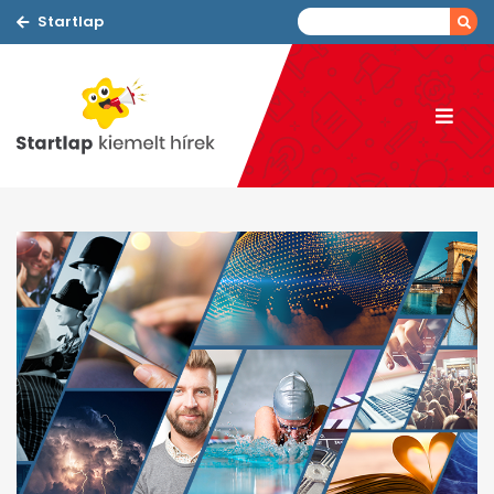
Startlap