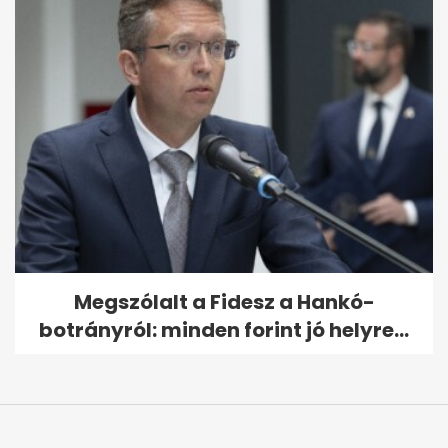
Megszólalt a Fidesz a Hankó-
botrányról: minden forint jó helyre...