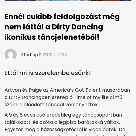
Ennél cukibb feldolgozást még
nem láttál a Dirty Dancing
ikonikus táncjelenetéből!
Kiemelt Hírek
Startlap
Ettől mi is szerelembe esünk!
Artyon és Paige az America’s Got Talent műsorában
a Dirty Dancingben szereplő Time of my life című
számra előadott tánccal versenyeztek.
A 9 és 8 éves duó eredetileg egy tánccsoportban
találkozott, és azóta a legjobb barátokká váltak.
Egyszer még a házasságkötésről is viccelődtek. De