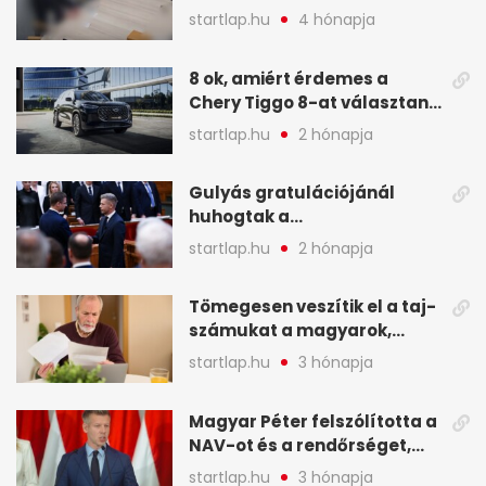
legfontosabb hírei
startlap.hu
4 hónapja
képekben
8 ok, amiért érdemes a
Chery Tiggo 8-at választani!
(X)
startlap.hu
2 hónapja
Gulyás gratulációjánál
huhogtak a
leghangosabban, miután
startlap.hu
2 hónapja
Magyart miniszterelnökké
választották - A hét
Tömegesen veszítik el a taj-
legfontosabb hírei
számukat a magyarok,
képekben
sokak ellen eljárást indít a
startlap.hu
3 hónapja
NAV - A hét hírei képekben
Magyar Péter felszólította a
NAV-ot és a rendőrséget,
tartóztassák le a NER-es
startlap.hu
3 hónapja