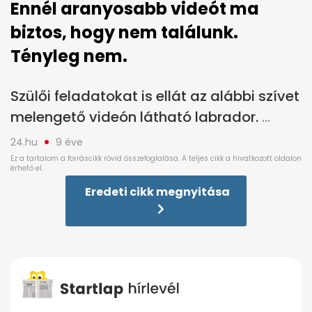
Ennél aranyosabb videót ma
biztos, hogy nem találunk.
Tényleg nem.
Szülői feladatokat is ellát az alábbi szívet
melengető videón látható labrador.
24.hu
9 éve
Eredeti cikk megnyitása