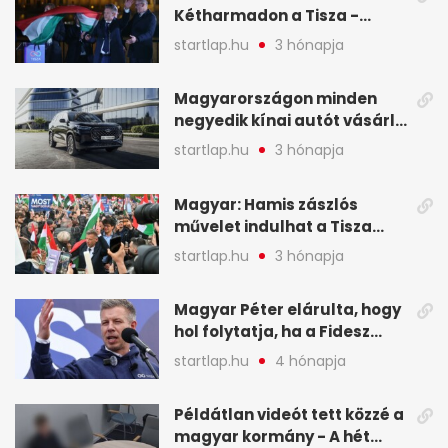
Kétharmadon a Tisza -
mutatjuk, hogyan alakulnak
startlap.hu
3 hónapja
a mandátumok
Magyarországon minden
negyedik kínai autót vásárló
a Chery mellett döntött (X)
startlap.hu
3 hónapja
Magyar: Hamis zászlós
művelet indulhat a Tisza
ellen a választás napján - A
startlap.hu
3 hónapja
hét legfontosabb eseményei
képekben
Magyar Péter elárulta, hogy
hol folytatja, ha a Fidesz
nyeri a választást - A hét
startlap.hu
4 hónapja
legfontosabb hírei
képekben
Példátlan videót tett közzé a
magyar kormány - A hét