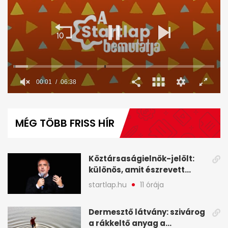
00:02
06:38
0
seconds
of
MÉG TÖBB FRISS HÍR
6
minutes,
38
seconds
Köztársaságielnök-jelölt:
különös, amit észrevett
Török Gábor - A hét
startlap.hu
11 órája
legfontosabb hírei
képekben
Dermesztő látvány: szivárog
a rákkeltő anyag a