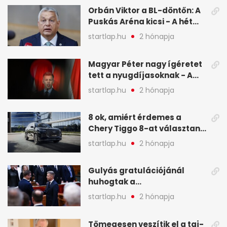
képekben
Orbán Viktor a BL-döntőn: A
Puskás Aréna kicsi - A hét
legfontosabb hírei képeken
startlap.hu
2 hónapja
Magyar Péter nagy ígéretet
tett a nyugdíjasoknak - A
hét legfontosabb hírei
startlap.hu
2 hónapja
képekben
8 ok, amiért érdemes a
Chery Tiggo 8-at választani!
(X)
startlap.hu
2 hónapja
Gulyás gratulációjánál
huhogtak a
leghangosabban, miután
startlap.hu
2 hónapja
Magyart miniszterelnökké
választották - A hét
Tömegesen veszítik el a taj-
legfontosabb hírei