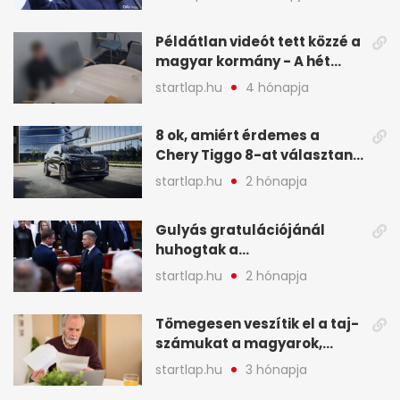
legfontosabb hírei
képekben
Példátlan videót tett közzé a
magyar kormány - A hét
legfontosabb hírei
startlap.hu
4 hónapja
képekben
8 ok, amiért érdemes a
Chery Tiggo 8-at választani!
(X)
startlap.hu
2 hónapja
Gulyás gratulációjánál
huhogtak a
leghangosabban, miután
startlap.hu
2 hónapja
Magyart miniszterelnökké
választották - A hét
Tömegesen veszítik el a taj-
legfontosabb hírei
számukat a magyarok,
képekben
sokak ellen eljárást indít a
startlap.hu
3 hónapja
NAV - A hét hírei képekben