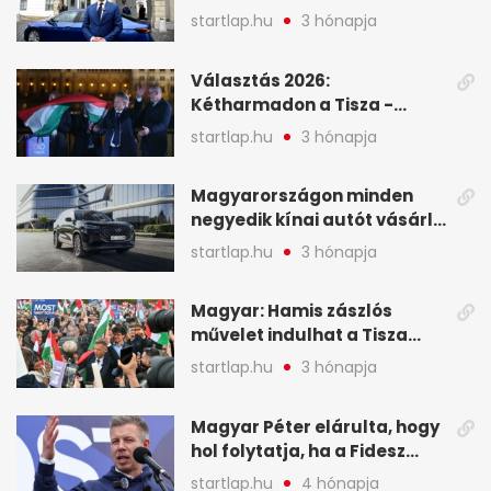
Viktor április 13. óta hallgat,
startlap.hu
3 hónapja
közben pörögnek az
események – 7+1 pontban
Választás 2026:
Kétharmadon a Tisza -
mutatjuk, hogyan alakulnak
startlap.hu
3 hónapja
a mandátumok
Magyarországon minden
negyedik kínai autót vásárló
a Chery mellett döntött (X)
startlap.hu
3 hónapja
Magyar: Hamis zászlós
művelet indulhat a Tisza
ellen a választás napján - A
startlap.hu
3 hónapja
hét legfontosabb eseményei
képekben
Magyar Péter elárulta, hogy
hol folytatja, ha a Fidesz
nyeri a választást - A hét
startlap.hu
4 hónapja