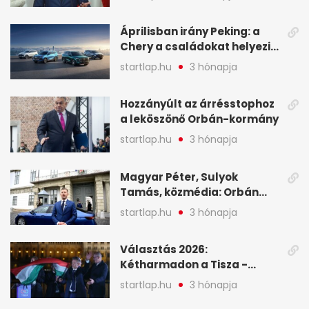
oligarchákat - A hét
legfontosabb hírei
Áprilisban irány Peking: a
Chery a családokat helyezi
globális mobilitási
startlap.hu
3 hónapja
programja középpontjába
(X)
Hozzányúlt az árrésstophoz
a leköszönő Orbán-kormány
startlap.hu
3 hónapja
Magyar Péter, Sulyok
Tamás, közmédia: Orbán
Viktor április 13. óta hallgat,
startlap.hu
3 hónapja
közben pörögnek az
események – 7+1 pontban
Választás 2026:
Kétharmadon a Tisza -
mutatjuk, hogyan alakulnak
startlap.hu
3 hónapja
a mandátumok