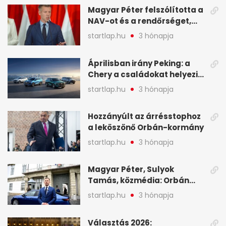
Magyar Péter felszólította a
NAV-ot és a rendőrséget,
tartóztassák le a NER-es
startlap.hu
3 hónapja
oligarchákat - A hét
legfontosabb hírei
Áprilisban irány Peking: a
Chery a családokat helyezi
globális mobilitási
startlap.hu
3 hónapja
programja középpontjába
(X)
Hozzányúlt az árrésstophoz
a leköszönő Orbán-kormány
startlap.hu
3 hónapja
Magyar Péter, Sulyok
Tamás, közmédia: Orbán
Viktor április 13. óta hallgat,
startlap.hu
3 hónapja
közben pörögnek az
események – 7+1 pontban
Választás 2026: