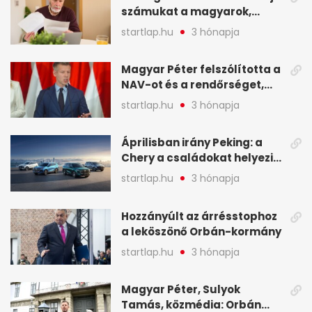
számukat a magyarok,
képekben
sokak ellen eljárást indít a
startlap.hu
3 hónapja
NAV - A hét hírei képekben
Magyar Péter felszólította a
NAV-ot és a rendőrséget,
tartóztassák le a NER-es
startlap.hu
3 hónapja
oligarchákat - A hét
legfontosabb hírei
Áprilisban irány Peking: a
Chery a családokat helyezi
globális mobilitási
startlap.hu
3 hónapja
programja középpontjába
(X)
Hozzányúlt az árrésstophoz
a leköszönő Orbán-kormány
startlap.hu
3 hónapja
Magyar Péter, Sulyok
Tamás, közmédia: Orbán