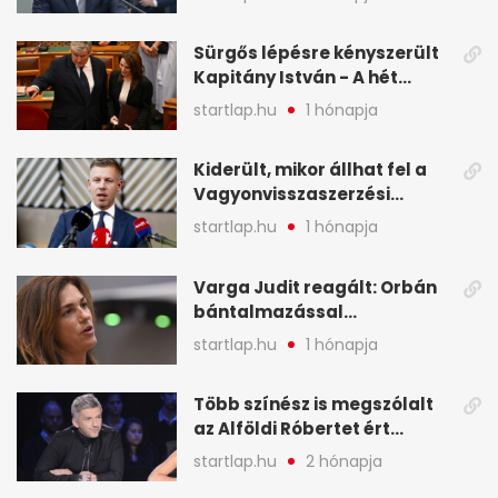
legfontosabb hírei
képekben
Sürgős lépésre kényszerült
Kapitány István - A hét
legfontosabb hírei
startlap.hu
1 hónapja
képekben
Kiderült, mikor állhat fel a
Vagyonvisszaszerzési
Hivatal - A hét legfontosabb
startlap.hu
1 hónapja
hírei képekben
Varga Judit reagált: Orbán
bántalmazással
kapcsolatban emlegette - A
startlap.hu
1 hónapja
hét legfontosabb hírei
képekben
Több színész is megszólalt
az Alföldi Róbertet ért
vádakról - A hét
startlap.hu
2 hónapja
legfontosabb hírei