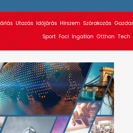
árlás
Utazás
Időjárás
Hírszem
Szórakozás
Gazda
Sport
Foci
Ingatlan
Otthon
Tech