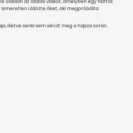
 oldalán az alábbi videót, amelyben egy hatfős
 ismeretlen üldözte őket, aki megpróbálta
a, illetve senki sem sérült meg a hajsza során.