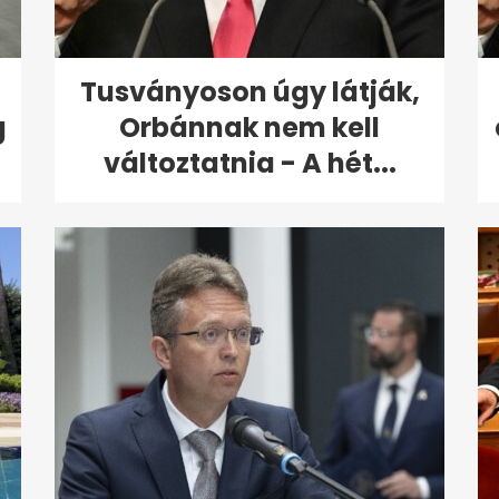
Tusványoson úgy látják,
g
Orbánnak nem kell
változtatnia - A hét...