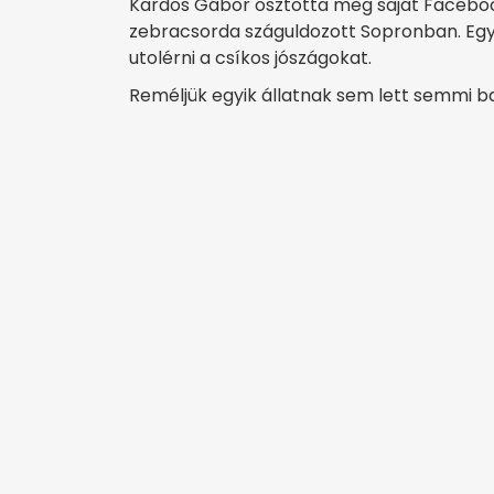
Kardos Gábor osztotta meg saját Facebook
zebracsorda száguldozott Sopronban. Egy
utolérni a csíkos jószágokat.
Reméljük egyik állatnak sem lett semmi baj