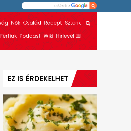
ság
Nők
Család
Recept
Sztorik
Férfiak
Podcast
Wiki
Hírlevél 💌
EZ IS ÉRDEKELHET