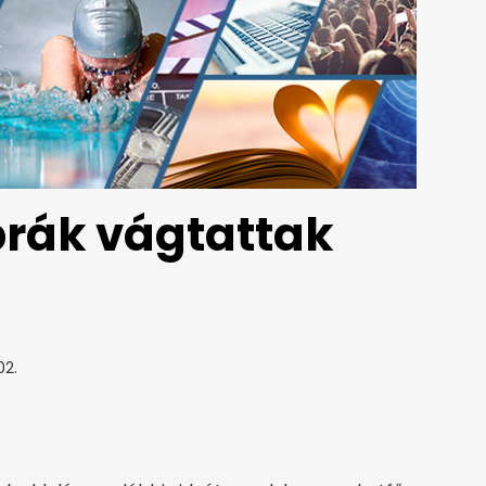
brák vágtattak
02.