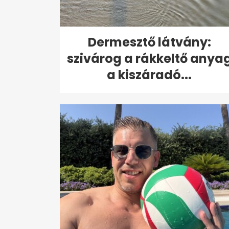
Dermesztő látvány:
szivárog a rákkeltő anya
a kiszáradó...