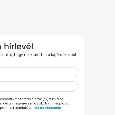
evelünkre, hogy ne maradj le a legérdekesebb
oport Zrt. Startlap hírlevel(ek)et küldjön
ési céllal megkeressen az általam megadott
partnerei ajánlatával.
Az adatkezelés