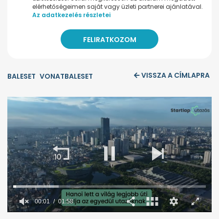
elérhetőségeimen saját vagy üzleti partnerei ajánlatával.
Az adatkezelés részletei
VISSZA A CÍMLAPRA
BALESET
VONATBALESET
00:02
01:58
0