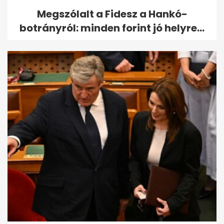
Megszólalt a Fidesz a Hankó-
botrányról: minden forint jó helyre...