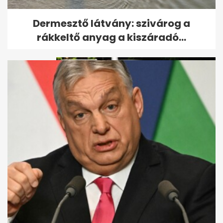
Friss hírek az intenzív
Dermesztő látvány: szivárog a
osztályon ápolt Sallai Nóráról
rákkeltő anyag a kiszáradó...
Vérampullák szóródtak szét
forgalmas hazai főutakon