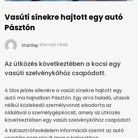
Vasúti sínekre hajtott egy autó
Pásztón
Kiemelt Hírek
Startlap
Az ütközés következtében a kocsi egy
vasúti szelvénykőhöz csapódott.
A tilos jelzés ellenére a vasúti sínekre hajtott egy
autó ma hajnalban Pásztón. Egy arra haladó, utasok
nélkül közlekedő személyvonat elsodorta az
oldalával a személygépkocsit, amely az ütközés
következtében egy vasúti szelvénykőhöz csapódott.
A katasztrófavédelem információi szerint az autó
vezetője nem sérült meg a balesetben.