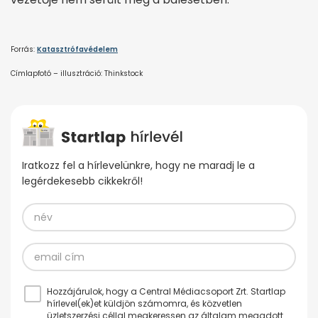
Forrás:
Katasztrófavédelem
Címlapfotó – illusztráció: Thinkstock
Iratkozz fel a hírlevelünkre, hogy ne maradj le a
legérdekesebb cikkekről!
Hozzájárulok, hogy a Central Médiacsoport Zrt. Startlap
hírlevel(ek)et küldjön számomra, és közvetlen
üzletszerzési céllal megkeressen az általam megadott