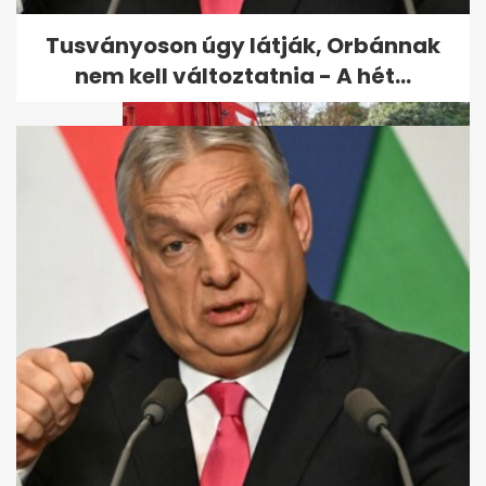
egy...
Tusványoson úgy látják, Orbánnak
nem kell változtatnia - A hét...
Fotókon a Szegeden felborult
tűzoltóautó, ami letarolta a...