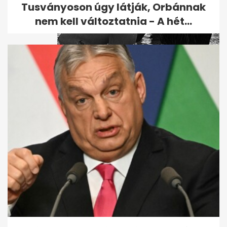
Tusványoson úgy látják, Orbánnak
nem kell változtatnia - A hét...
Tudja, mit csinált ma Vajna
Tímea?