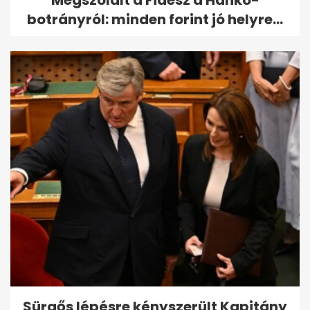
botrányról: minden forint jó helyre...
Sürgős lépésre kényszerült Kapitány