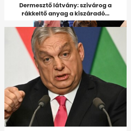
Dermesztő látvány: szivárog a
rákkeltő anyag a kiszáradó...
Elismerték, hogy egy helyen
biztosan törvénytelen volt a...