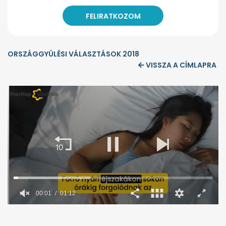
ORSZÁGGYÚLÉSI VÁLASZTÁSOK 2018
VISSZA A CÍMLAPRA
00:02
01:12
0
seconds
of