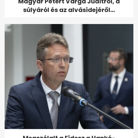
Magyar Pétert Varga Juditról, a
súlyáról és az alvásidejéről...
Megszólalt a Fidesz a Hankó-