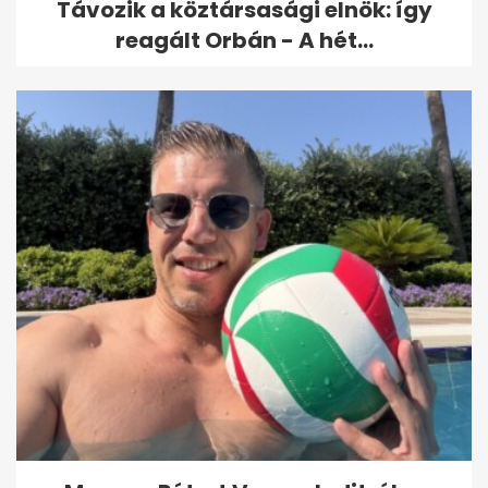
Távozik a köztársasági elnök: így
reagált Orbán - A hét...