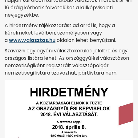
napján külföldön tartózkodó választók március 31-én
16 óráig kérhetik felvételüket a külképviseleti
névjegyzékbe.
A hirdetmény tájékoztatást ad arról is, hogy a
kérelmeket levélben, személyesen vagy
a
www.valasztas.hu
oldalon lehet benyújtani.
Szavazni egy egyéni választókerületi jelöltre és egy
országos listára lehet. Az országgyűlési választáson
nemzetiségiként regisztrált választópolgár
nemzetiségi listára szavazhat, pártlistára nem.