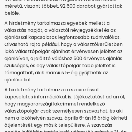
méretű, viszont többet, 92 600 darabot gyártottak
belőle.
A hirdetmény tartalmazza egyebek mellett a
választás napját, a választói névjegyzékkel és az
ajánlással kapcsolatos legfontosabb tudnivalókat.
Olvasható rajta például, hogy a választókerületben
lakó választópolgár ajánlhat érvényesen jelöltet az
ajánlóíven, a jelöltté váláshoz 500 érvényes ajánlás
szükséges, és egy választópolgár több jelöltet is
támogathat, akik március 5-éig gyűjthetik az
ajánlásokat.
A hirdetmény tartalmazza a szavazással
kapcsolatos információkat is: tájékoztatást ad arról,
hogy magyarországi lakcímmel rendelkező
választópolgár csak személyesen szavazhat, és aki
nem a lakóhelyén szavaz, április 6-án 16 óráig kérheti
átjelentését egy másik településre. A szavazás