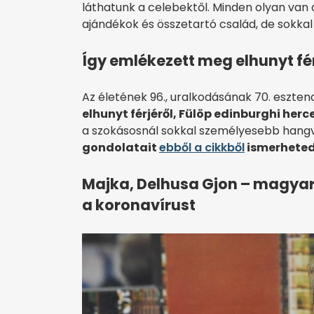
láthatunk a celebektől. Minden olyan van a
ajándékok és összetartó család, de sokka
Így emlékezett meg elhunyt férj
Az életének 96., uralkodásának 70. esztend
elhunyt férjéről, Fülöp edinburghi her
a szokásosnál sokkal személyesebb hang
gondolatait
ebből a cikkből
ismerheted
Majka, Delhusa Gjon – magyar 
a koronavírust