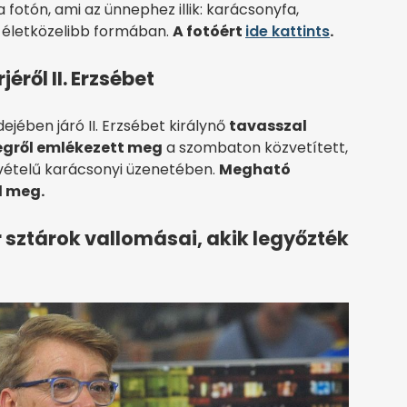
 fotón, ami az ünnephez illik: karácsonyfa,
l életközelibb formában.
A fotóért
ide kattints
.
éről II. Erzsébet
ejében járó II. Erzsébet királynő
tavasszal
cegről emlékezett meg
a szombaton közvetített,
vételű karácsonyi üzenetében.
Megható
 meg.
sztárok vallomásai, akik legyőzték