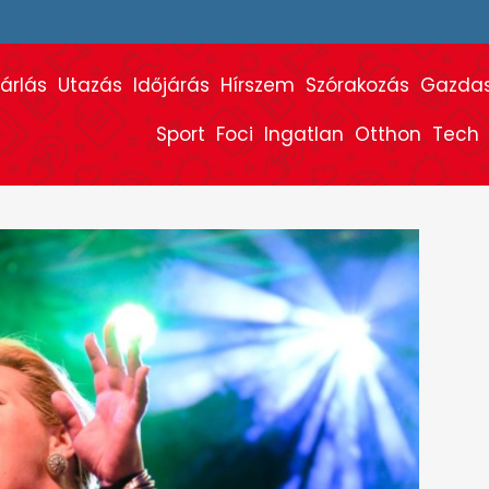
árlás
Utazás
Időjárás
Hírszem
Szórakozás
Gazda
Sport
Foci
Ingatlan
Otthon
Tech