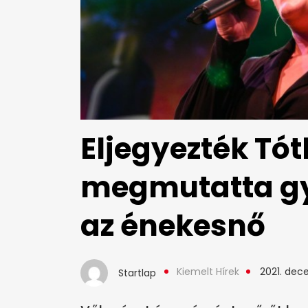
Eljegyezték Tót
megmutatta g
az énekesnő
Kiemelt Hírek
2021. dec
Startlap