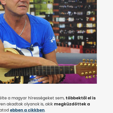
élte a magyar hírességeket sem,
többektől el is
en akadtak olyanok is, akik
megküzdöttek a
hatod
ebben a cikkben
.