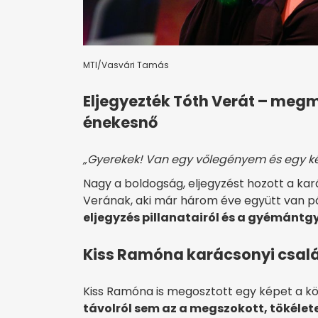
MTI/Vasvári Tamás
Eljegyezték Tóth Verát – megm
énekesnő
„Gyerekek! Van egy vőlegényem és egy 
Nagy a boldogság, eljegyzést hozott a ka
Verának, aki már három éve együtt van pár
eljegyzés pillanatairól és a gyémántg
Kiss Ramóna karácsonyi család
Kiss Ramóna is megosztott egy képet a kö
távolról sem az a megszokott, tökélete