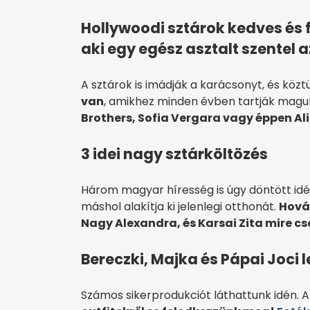
Hollywoodi sztárok kedves és 
aki egy egész asztalt szentel
A sztárok is imádják a karácsonyt, és közt
van
, amikhez minden évben tartják maguk
Brothers, Sofia Vergara vagy éppen Ali
3 idei nagy sztárköltözés
Három magyar híresség is úgy döntött idén
máshol alakítja ki jelenlegi otthonát.
Hová 
Nagy Alexandra, és Karsai Zita mire 
Bereczki, Majka és Pápai Joci l
Számos sikerprodukciót láthattunk idén. A