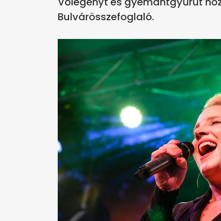
Vőlegényt és gyémántgyűrűt hoz
Bulvárösszefoglaló.