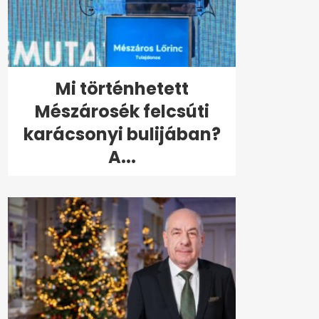
Mi történhetett
Mészárosék felcsúti
karácsonyi bulijában?
A...