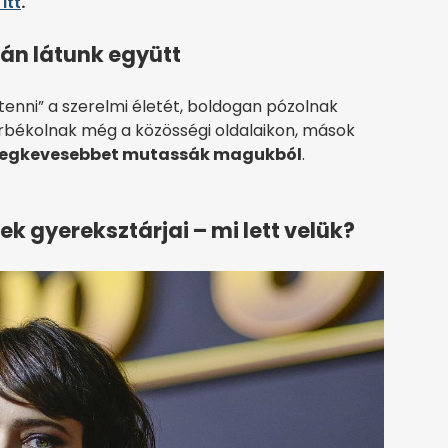
itt
.
kán látunk együtt
enni” a szerelmi életét, boldogan pózolnak
urbékolnak még a közösségi oldalaikon, mások
 legkevesebbet mutassák magukból
.
k gyereksztárjai – mi lett velük?