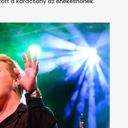
ott a karácsony az énekesnőnek.