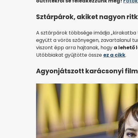
outfitekről se feledkezzünk meg!
Fotók 
Sztárpárok, akiket nagyon rit
A sztárpárok többsége imádja „kirakatba t
együtt a vörös szőnyegen, zavartalanul t
viszont épp arra hajtanak, hogy
a lehető
Utóbbiakat gyűjtötte össze
ez a cikk
.
Agyonjátszott karácsonyi filme