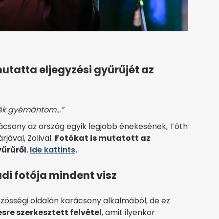
utatta eljegyzési gyűrűjét az
kék gyémántom…”
rácsony az ország egyik legjobb énekesének, Tóth
jával, Zolival.
Fotókat is mutatott az
yűrűről.
Ide kattints
.
i fotója mindent visz
zösségi oldalán karácsony alkalmából, de ez
sre szerkesztett felvétel
, amit ilyenkor