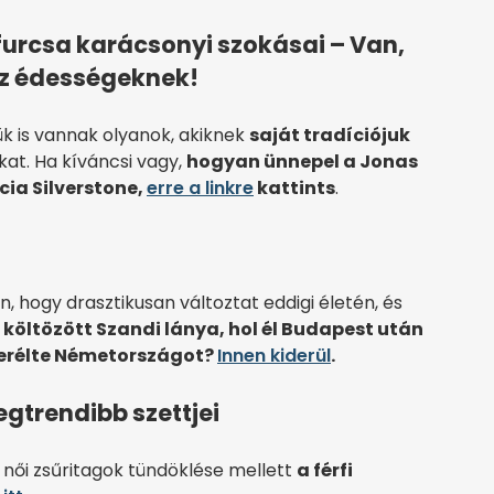
furcsa karácsonyi szokásai – Van,
 az édességeknek!
ük is vannak olyanok, akiknek
saját tradíciójuk
at. Ha kíváncsi vagy,
hogyan ünnepel a Jonas
cia Silverstone,
erre a linkre
kattints
.
, hogy drasztikusan változtat eddigi életén, és
költözött Szandi lánya, hol él Budapest után
cserélte Németországot?
Innen kiderül
.
egtrendibb szettjei
 női zsűritagok tündöklése mellett
a férfi