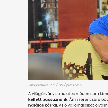
Smagpictures.com / TV2 / press.tv2.hu
A világjárvány sajnálatos módon nem kím
kellett búcsúznunk
. Ám szerencsére bőv
halálos kórral
. Az ő vallomásaikat olvas