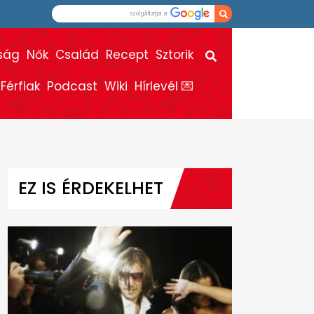
ság
Nők
Család
Recept
Sztorik
Férfiak
Podcast
Wiki
Hírlevél 💌
EZ IS ÉRDEKELHET