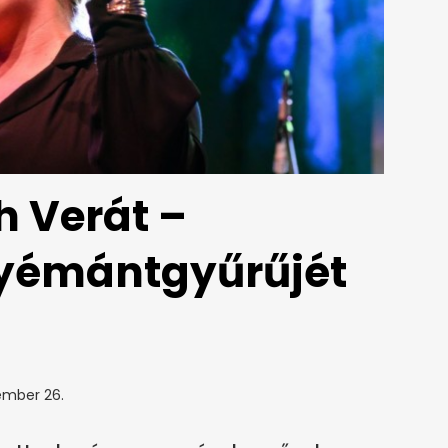
h Verát –
yémántgyűrűjét
ember 26.