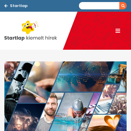
Startlap