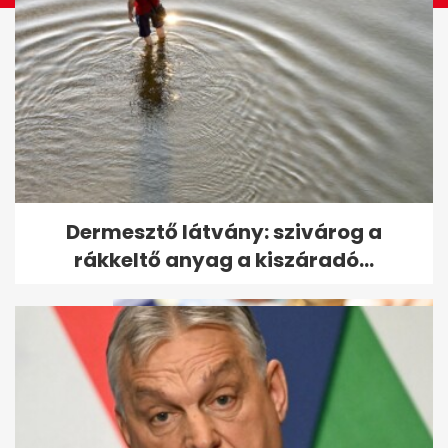
Endrei Judit elárulta, mi segíti
Dermesztő látvány: szivárog a
át a nehéz napokon is
rákkeltő anyag a kiszáradó...