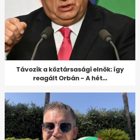
Kínai kutatók új térképen
mutatják meg a Hold
geológiai...
Távozik a köztársasági elnök: így
reagált Orbán - A hét...