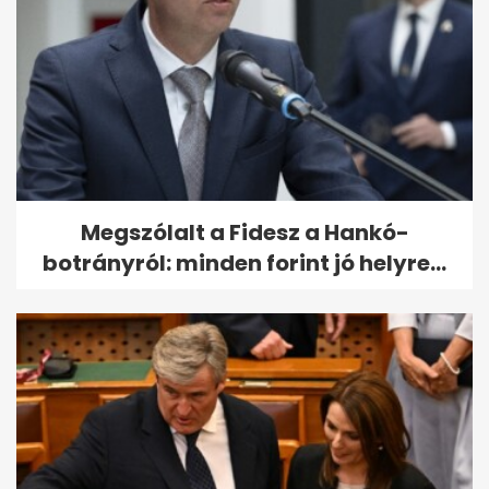
Megszólalt a Fidesz a Hankó-
botrányról: minden forint jó helyre...