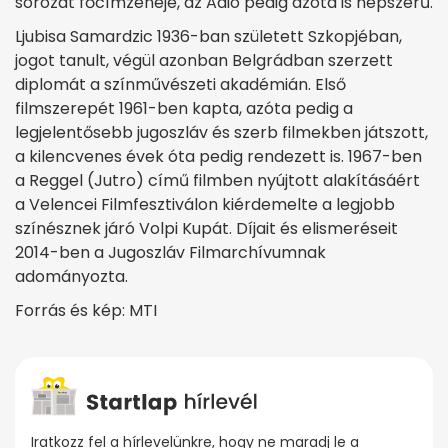
sorozat főcímzenéje, az Adio pedig azóta is népszerű.
Ljubisa Samardzic 1936-ban született Szkopjéban,
jogot tanult, végül azonban Belgrádban szerzett
diplomát a színművészeti akadémián. Első
filmszerepét 1961-ben kapta, azóta pedig a
legjelentősebb jugoszláv és szerb filmekben játszott,
a kilencvenes évek óta pedig rendezett is. 1967-ben
a Reggel (Jutro) című filmben nyújtott alakításáért
a Velencei Filmfesztiválon kiérdemelte a legjobb
színésznek járó Volpi Kupát. Díjait és elismeréseit
2014-ben a Jugoszláv Filmarchívumnak
adományozta.
Forrás és kép: MTI
Iratkozz fel a hírlevelünkre, hogy ne maradj le a