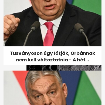
Megvan a kormány terve:
6000 milliárd forint uniós pénz
sorsa
Tusványoson úgy látják, Orbánnak
nem kell változtatnia - A hét...