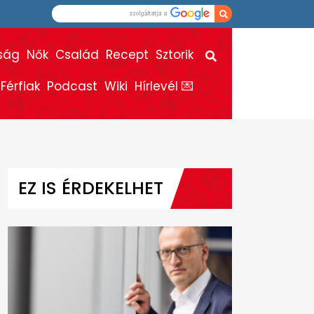
ság
Nők
Család
Recept
Sztorik
Férfiak
Podcast
Wiki
Hírlevél 💌
EZ IS ÉRDEKELHET