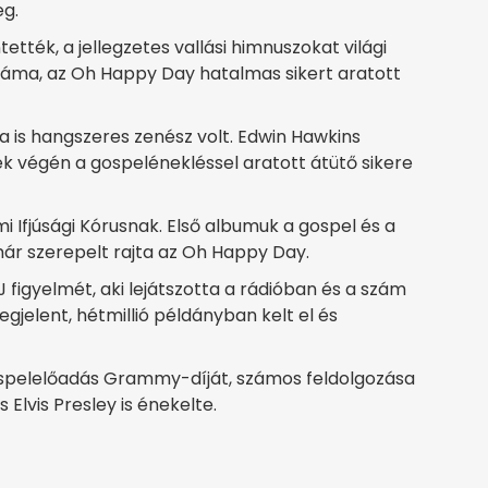
eg.
ették, a jellegzetes vallási himnuszokat világi
záma, az Oh Happy Day hatalmas sikert aratott
a is hangszeres zenész volt. Edwin Hawkins
k végén a gospelénekléssel aratott átütő sikere
ami Ifjúsági Kórusnak. Első albumuk a gospel és a
már szerepelt rajta az Oh Happy Day.
figyelmét, aki lejátszotta a rádióban és a szám
egjelent, hétmillió példányban kelt el és
 gospelelőadás Grammy-díját, számos feldolgozása
 Elvis Presley is énekelte.