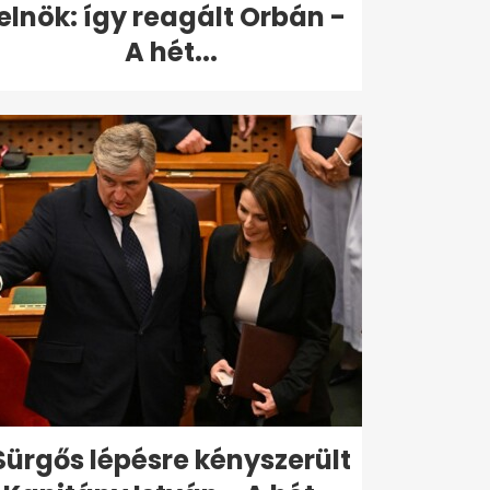
elnök: így reagált Orbán -
A hét...
Sürgős lépésre kényszerült