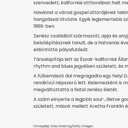
szenvedett, kaliforniai otthonában halt m
Hawkinst a városi gospel úttörőjének tekint
hangzással ötvözte. Egyik legismertebb s
1969-ben.
Zenész családból származott, apja és anyj
belsőépítésznek tanult, de a hatvanas éve
eldöntötte pályafutását.
Társalapítója lett az Észak-kaliforniai Áll
rhythm and blues jegyében született, és 
A fülbemászó dal megragadta egy helyi DJ 
rendkívül népszerű lett. Kislemezként is m
megváltoztatta a fiatal zenész életét.
A szám elnyerte a legjobb soul-, illetve
született, mások mellett Aretha Franklin és
Címlapkép: Erika Goldring/Getty Images