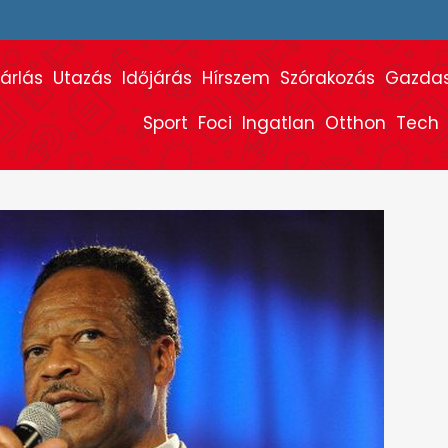
árlás
Utazás
Időjárás
Hírszem
Szórakozás
Gazda
Sport
Foci
Ingatlan
Otthon
Tech