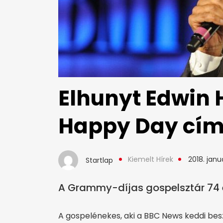
Elhunyt Edwin 
Happy Day cím
Kiemelt Hírek
2018. januá
Startlap
A Grammy-díjas gospelsztár 74 é
A gospelénekes, aki a BBC News keddi bes