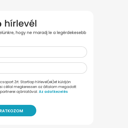
evelünkre, hogy ne maradj le a legérdekesebb
oport Zrt. Startlap hírlevel(ek)et küldjön
ési céllal megkeressen az általam megadott
partnerei ajánlatával.
Az adatkezelés