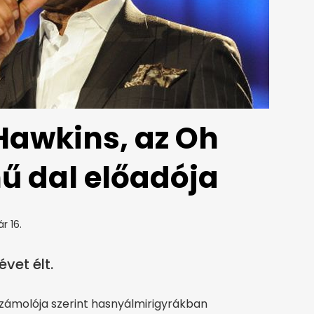
Hawkins, az Oh
ű dal előadója
r 16.
vet élt.
zámolója szerint hasnyálmirigyrákban