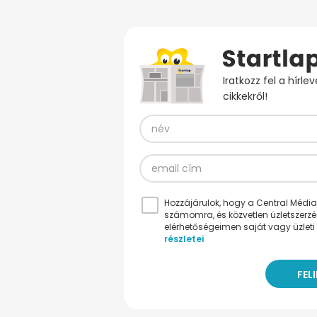
Iratkozz fel a hírl
cikkekről!
Hozzájárulok, hogy a Central Médiacs
számomra, és közvetlen üzletszerz
elérhetőségeimen saját vagy üzleti 
részletei