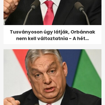
Portugál gályák miatt zártak
le strandokat...
Tusványoson úgy látják, Orbánnak
nem kell változtatnia - A hét...