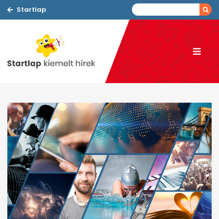
Startlap