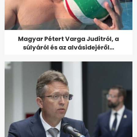
Magyar Pétert Varga Juditról, a
súlyáról és az alvásidejéről...