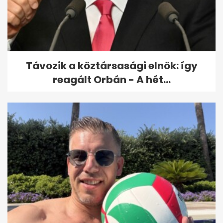
Távozik a köztársasági elnök: így
reagált Orbán - A hét...