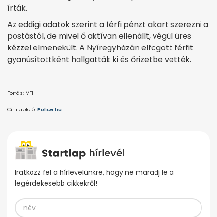
írták.
Az eddigi adatok szerint a férfi pénzt akart szerezni a
postástól, de mivel ő aktívan ellenállt, végül üres
kézzel elmenekült. A Nyíregyházán elfogott férfit
gyanúsítottként hallgatták ki és őrizetbe vették.
Forrás: MTI
Címlapfotó:
Police.hu
Iratkozz fel a hírlevelünkre, hogy ne maradj le a
legérdekesebb cikkekről!