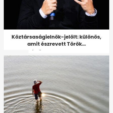
Ezek a kütyük mindig velem
Köztársaságielnök-jelölt: különös,
vannak repüléskor, hogy
amit észrevett Török...
nyugodtabb...