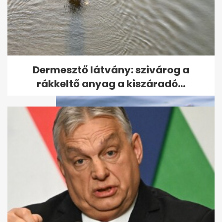
Tartós használt autó pár
százezerért: 20 év felett is jól...
Dermesztő látvány: szivárog a
rákkeltő anyag a kiszáradó...