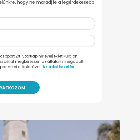
evelünkre, hogy ne maradj le a legérdekesebb
oport Zrt. Startlap hírlevel(ek)et küldjön
ési céllal megkeressen az általam megadott
partnerei ajánlatával.
Az adatkezelés