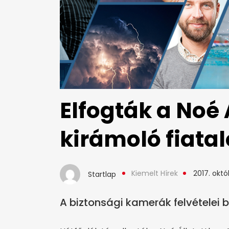
Elfogták a Noé 
kirámoló fiata
Kiemelt Hírek
2017. októ
Startlap
A biztonsági kamerák felvételei b