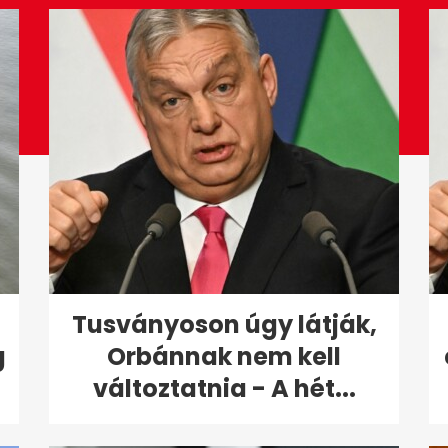
Tusványoson úgy látják,
g
Orbánnak nem kell
változtatnia - A hét...