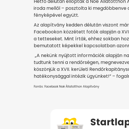
Hétfő délután ellopták a Noé Állatotthon
iroda mellől – posztolta ki megdöbbenve 
fényképével együtt.
Az alapítvány kedden délután viszont már
Facebookon közzétett fotók alapján a XVI
a tetteseket. Mint írták, ehhez sokban hozz
bemutatott képekkel kapcsolatban azonna
„A nekünk nyújtott információk alapján na
tudtunk tenni a rendőrségen, megnevezve a
köszönjük a XVII. kerületi Rendőrkapitány
hatékonysággal intézik ügyünket!” – fogal
Forrás: Facebook Noé Állatotthon Alapítvány