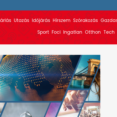
árlás
Utazás
Időjárás
Hírszem
Szórakozás
Gazda
Sport
Foci
Ingatlan
Otthon
Tech