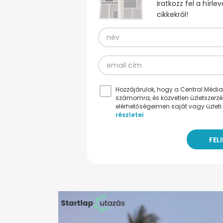
Iratkozz fel a hírl
cikkekről!
Hozzájárulok, hogy a Central Médiacs
számomra, és közvetlen üzletszerz
elérhetőségeimen saját vagy üzleti 
részletei