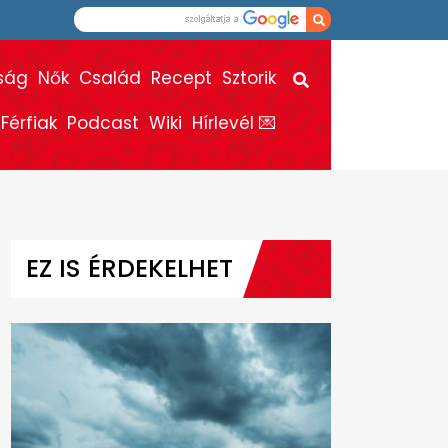
ság
Nők
Család
Recept
Sztorik
Férfiak
Podcast
Wiki
Hírlevél 💌
EZ IS ÉRDEKELHET