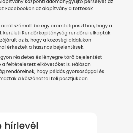
 Alapítvány központi adománygyűjtő perselyét az
az Facebookon az alapítvány a tettesek
 arról számolt be egy örömteli posztban, hogy a
I. kerületi Rendőrkapitányság rendőrei elkapták
ájárult az is, hogy a közöségi oldalukon
l érkeztek a hasznos bejelentések.
gyon részletes és lényegre törő bejelentést
 feltételezett elkövetőket is. Hálásan
ság rendőreinek, hogy példás gyorsasággal és
maztak a köszönettel teli posztjukban.