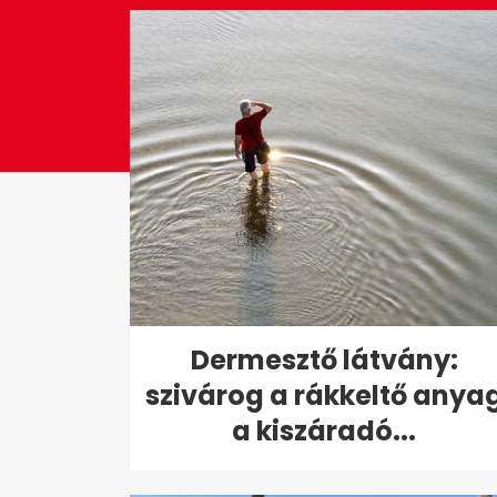
0%
Dermesztő látvány:
szivárog a rákkeltő anya
a kiszáradó...