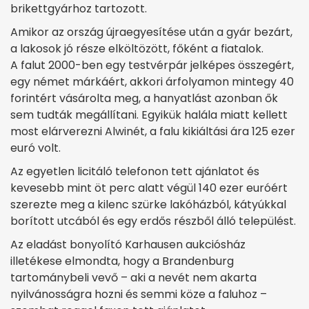
brikettgyárhoz tartozott.
Amikor az ország újraegyesítése után a gyár bezárt,
a lakosok jó része elköltözött, főként a fiatalok.
A falut 2000-ben egy testvérpár jelképes összegért,
egy német márkáért, akkori árfolyamon mintegy 40
forintért vásárolta meg, a hanyatlást azonban ők
sem tudták megállítani. Egyikük halála miatt kellett
most elárverezni Alwinét, a falu kikiáltási ára 125 ezer
euró volt.
Az egyetlen licitáló telefonon tett ajánlatot és
kevesebb mint öt perc alatt végül 140 ezer euróért
szerezte meg a kilenc szürke lakóházból, kátyúkkal
borított utcából és egy erdős részből álló települést.
Az eladást bonyolító Karhausen aukciósház
illetékese elmondta, hogy a Brandenburg
tartománybeli vevő – aki a nevét nem akarta
nyilvánosságra hozni és semmi köze a faluhoz –