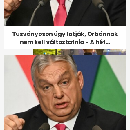
Újabb késelés
Németországban, hat sérült
Tusványoson úgy látják, Orbánnak
nem kell változtatnia - A hét...
Több embert halálra késelt