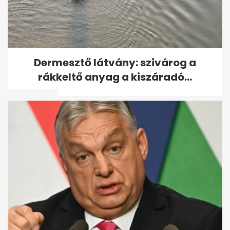
Mandiner: politikai okokból
Dermesztő látvány: szivárog a
menekülnek Magyarországra
rákkeltő anyag a kiszáradó...
németek