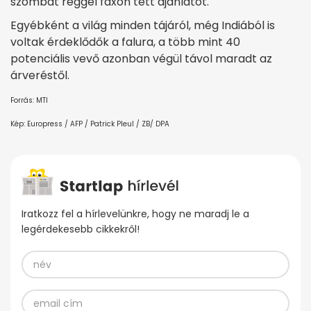
szombat reggel faxon tett ajánlatot.
Egyébként a világ minden tájáról, még Indiából is
voltak érdeklődők a falura, a több mint 40
potenciális vevő azonban végül távol maradt az
árveréstől.
Forrás: MTI
Kép: Europress / AFP / Patrick Pleul / ZB/ DPA
Iratkozz fel a hírlevelünkre, hogy ne maradj le a
legérdekesebb cikkekről!