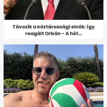
egy férfi Németországban
Távozik a köztársasági elnök: így
reagált Orbán - A hét...