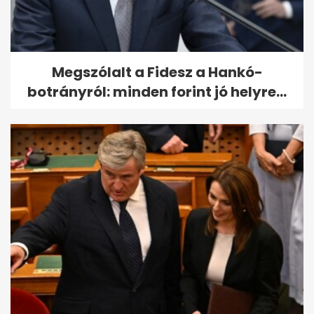
Megszólalt a Fidesz a Hankó-
botrányról: minden forint jó helyre...