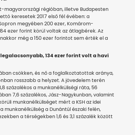
t-magyarországi régióban, illetve Budapesten
ttó keresetek 2017 első fél évében: a
n-Sopron megyében 200 ezer, Komárom-
84 ezer forint körül voltak az átlagbérek. Az
nakkor még a 150 ezer forintot sem érték el a
galacsonyabb, 134 ezer forint volt a havi
ában csökken, és nő a foglalkoztatottak aránya,
onban rosszabb a helyzet. A jövedelem terén
8 százalékos a munkanélküliségi ráta, 56
yában 7,6 százalékos, Jász-Nagykunban, valamint
rüli munkanélküliséget mért a KSH az idei
 munkanélküliség a Dunántúl északi felén,
ekben a térségekben 1,6 és 3,1 százalék között