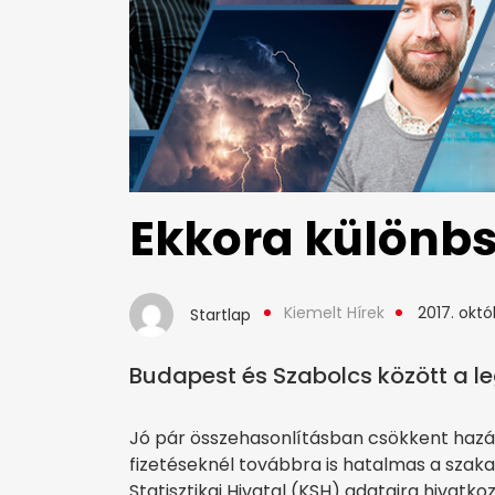
Ekkora különbs
Kiemelt Hírek
2017. októ
Startlap
Budapest és Szabolcs között a l
Jó pár összehasonlításban csökkent hazánk
fizetéseknél továbbra is hatalmas a szak
Statisztikai Hivatal (KSH) adataira hivatko