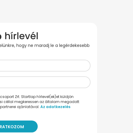
evelünkre, hogy ne maradj le a legérdekesebb
oport Zrt. Startlap hírlevel(ek)et küldjön
ési céllal megkeressen az általam megadott
partnerei ajánlatával.
Az adatkezelés