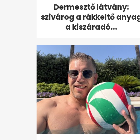
Dermesztő látvány:
szivárog a rákkeltő anya
a kiszáradó...