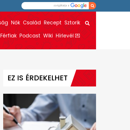
ság
Nők
Család
Recept
Sztorik
Férfiak
Podcast
Wiki
Hírlevél 💌
EZ IS ÉRDEKELHET