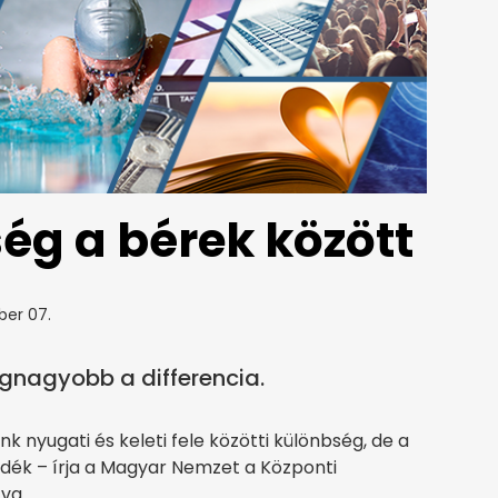
ég a bérek között
ber 07.
egnagyobb a differencia.
 nyugati és keleti fele közötti különbség, de a
adék – írja a Magyar Nemzet a Központi
zva.