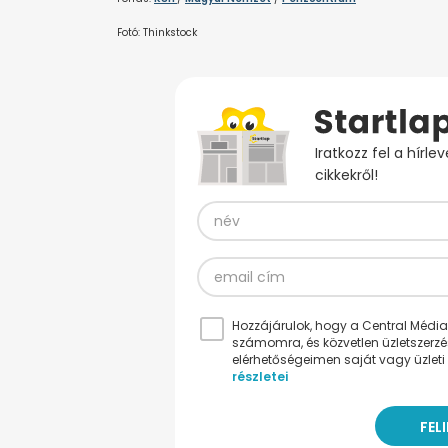
Fotó: Thinkstock
Iratkozz fel a hírl
cikkekről!
Hozzájárulok, hogy a Central Médiacs
számomra, és közvetlen üzletszerz
elérhetőségeimen saját vagy üzleti 
részletei