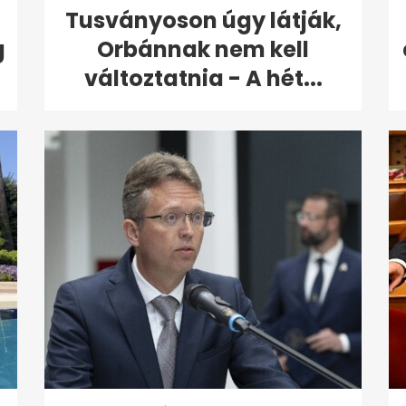
Tusványoson úgy látják,
g
Orbánnak nem kell
változtatnia - A hét...