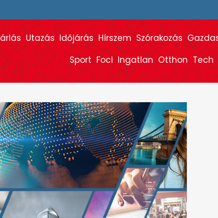
árlás
Utazás
Időjárás
Hírszem
Szórakozás
Gazda
Sport
Foci
Ingatlan
Otthon
Tech