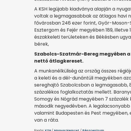
A KSH legújabb kiadványa alapján a nyuga
voltak a legmagasabbak az átlagos havi ne
fővárosban 246 ezer forint, Győr-Moso
Esztergom és Fejér megyében 189, illetve 1
északkeleti területeken és Békésben ugya
bérek,
Szabolcs-Szatmár-Bereg megyében a le
nettó átlagkereset.
A munkanélküliség az ország összes régiój
a keleti és a dél-dunántúli megyékben az
sereghajtó Szabolcsban a legmagasabb, 8,
százalékos foglalkoztatás mellett. Baran
Somogy és Nógrád megyében 7 százalék kö
második negyedévben. A legalacsonyabb a
valamint Budapesten és Pest megyében, ez
van a ráta.
Forrás:
KSH
/
Magyar Nemzet
/
Pénzcentrum