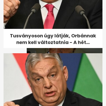
A fogfájás leggyakoribb
következményei
Tusványoson úgy látják, Orbánnak
nem kell változtatnia - A hét...