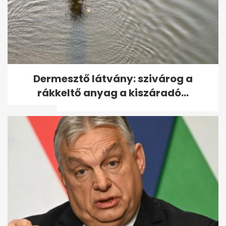
Telex: Koronavírusos lett,
Dermesztő látvány: szivárog a
majd meghalt az egyik
rákkeltő anyag a kiszáradó...
kaszinó...