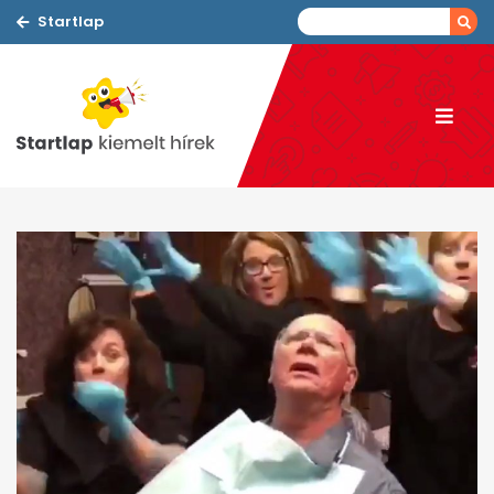
Startlap