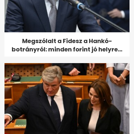
Megszólalt a Fidesz a Hankó-
botrányról: minden forint jó helyre...