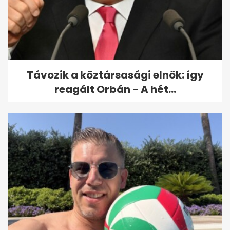
Nagy bajra figyelmeztetnek az
állami ellátásban dolgozó...
Távozik a köztársasági elnök: így
reagált Orbán - A hét...