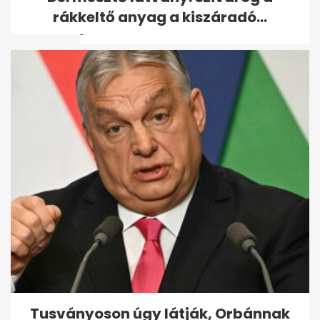
pénteken záporok, zivatarok
rákkeltő anyag a kiszáradó...
jönnek
Jaylen Brown: elhajítottam a
telefonom, amikor Bostonból...
Tusványoson úgy látják, Orbánnak