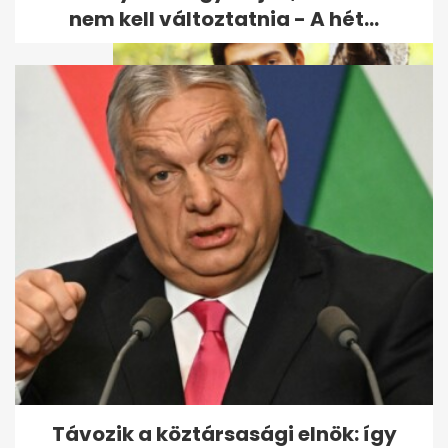
nem kell változtatnia - A hét...
Szécsi Pál-kvíz: mennyire
emlékszel a legendás énekes...
Távozik a köztársasági elnök: így