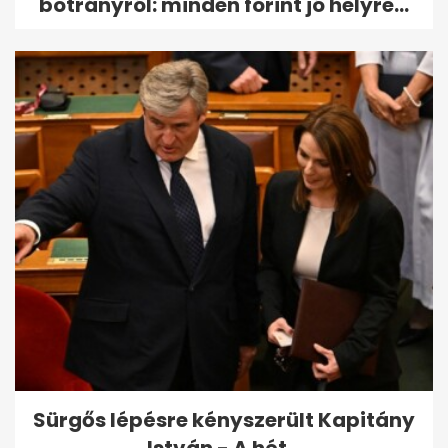
botrányról: minden forint jó helyre...
Sürgős lépésre kényszerült Kapitány