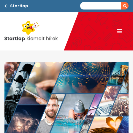
Startlap