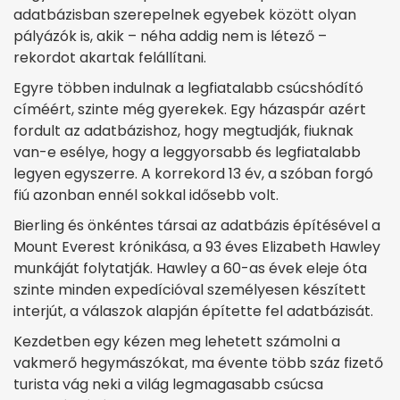
adatbázisban szerepelnek egyebek között olyan
pályázók is, akik – néha addig nem is létező –
rekordot akartak felállítani.
Egyre többen indulnak a legfiatalabb csúcshódító
címéért, szinte még gyerekek. Egy házaspár azért
fordult az adatbázishoz, hogy megtudják, fiuknak
van-e esélye, hogy a leggyorsabb és legfiatalabb
legyen egyszerre. A korrekord 13 év, a szóban forgó
fiú azonban ennél sokkal idősebb volt.
Bierling és önkéntes társai az adatbázis építésével a
Mount Everest krónikása, a 93 éves Elizabeth Hawley
munkáját folytatják. Hawley a 60-as évek eleje óta
szinte minden expedícióval személyesen készített
interjút, a válaszok alapján építette fel adatbázisát.
Kezdetben egy kézen meg lehetett számolni a
vakmerő hegymászókat, ma évente több száz fizető
turista vág neki a világ legmagasabb csúcsa