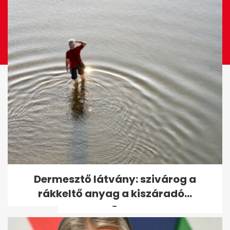
Szentendrén továbbra is
Dermesztő látvány: szivárog a
kritikus a vízhelyzet, a
rákkeltő anyag a kiszáradó...
honvédség...