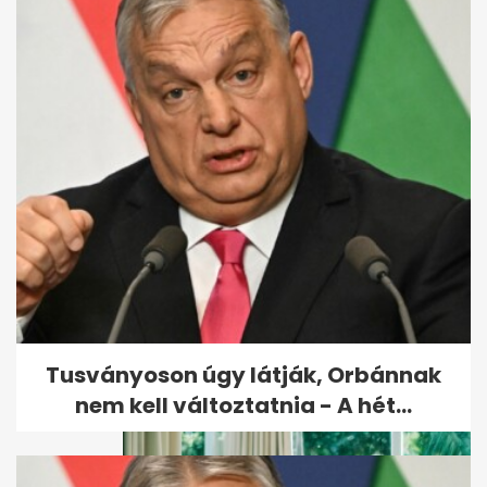
Robbanóanyaggal felszerelt
drónt fogtak el a lipcsei
reptéren
Tusványoson úgy látják, Orbánnak
nem kell változtatnia - A hét...