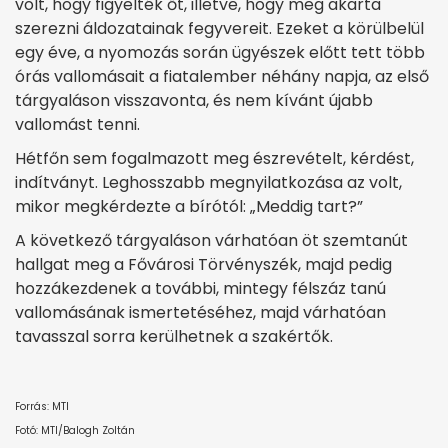
volt, hogy figyelték őt, illetve, hogy meg akarta
szerezni áldozatainak fegyvereit. Ezeket a körülbelül
egy éve, a nyomozás során ügyészek előtt tett több
órás vallomásait a fiatalember néhány napja, az első
tárgyaláson visszavonta, és nem kívánt újabb
vallomást tenni.
Hétfőn sem fogalmazott meg észrevételt, kérdést,
indítványt. Leghosszabb megnyilatkozása az volt,
mikor megkérdezte a bírótól: „Meddig tart?”
A következő tárgyaláson várhatóan öt szemtanút
hallgat meg a Fővárosi Törvényszék, majd pedig
hozzákezdenek a további, mintegy félszáz tanú
vallomásának ismertetéséhez, majd várhatóan
tavasszal sorra kerülhetnek a szakértők.
Forrás: MTI
Fotó: MTI/Balogh Zoltán