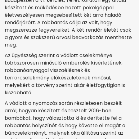
Budapesten a VI. kerület, Teréz körúton egy általa
készített és működésbe hozott pokolgéppel
életveszélyesen megsebesített két arra haladó
rendőrjárőrt. A robbantás célja az volt, hogy
megszerezze fegyvereiket. A két rendőr életét csak
a gyors és szakszerű orvosi beavatkozás menthette
meg.
Az ügyészség szerint a vádlott cselekménye
többszörösen minősülő emberölés kísérletének,
robbanóanyaggal visszaélésnek és
terrorcselekmény előkészületének minősül,
melyekért a törvény szerint akár életfogytiglan is
kiszabható.
A vádlott a nyomozás során részletesen beszélt
arról, hogyan készített és tesztelt 2016-ban
bombákat, hogy választotta ki és derítette fel a
robbantás helyszínét és hogy követte el magát a
bűncselekményt, melynek oka állítása szerint az