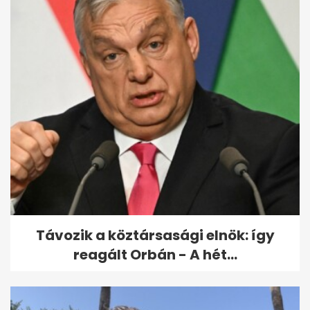
Éva azt hitte, a szerelem már
nem neki való – de egy nyári...
Távozik a köztársasági elnök: így
reagált Orbán - A hét...