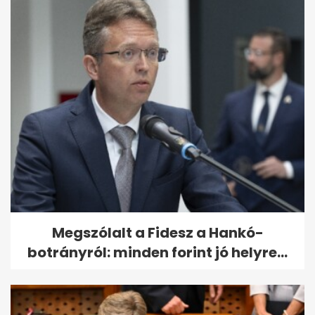
Megszólalt a Fidesz a Hankó-
botrányról: minden forint jó helyre...