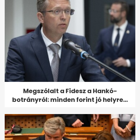
Megszólalt a Fidesz a Hankó-
botrányról: minden forint jó helyre...