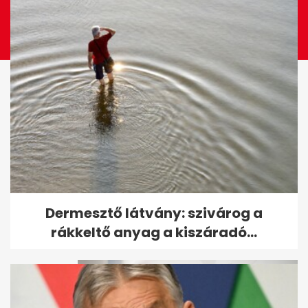
Megszavazták a 2025-ös
Dermesztő látvány: szivárog a
költségvetést, Varga Mihály...
rákkeltő anyag a kiszáradó...