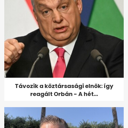
Varga Mihály: a magyar
gazdaság kilátásai jók
Távozik a köztársasági elnök: így
reagált Orbán - A hét...