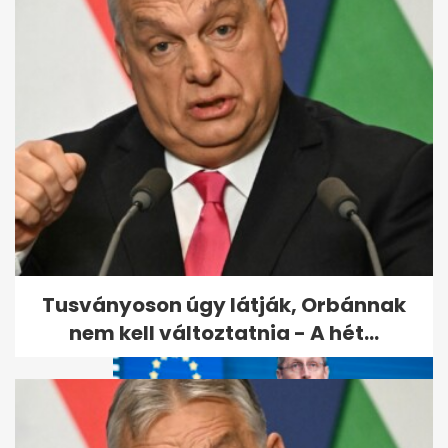
Az IMF vezérigazgatójával
tárgyalt Orbán
Tusványoson úgy látják, Orbánnak
nem kell változtatnia - A hét...