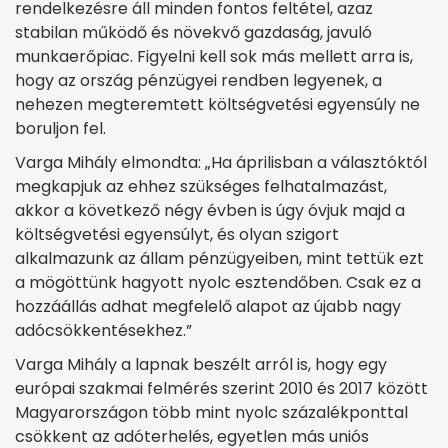
rendelkezésre áll minden fontos feltétel, azaz
stabilan működő és növekvő gazdaság, javuló
munkaerőpiac. Figyelni kell sok más mellett arra is,
hogy az ország pénzügyei rendben legyenek, a
nehezen megteremtett költségvetési egyensúly ne
boruljon fel.
Varga Mihály elmondta: „Ha áprilisban a választóktól
megkapjuk az ehhez szükséges felhatalmazást,
akkor a következő négy évben is úgy óvjuk majd a
költségvetési egyensúlyt, és olyan szigort
alkalmazunk az állam pénzügyeiben, mint tettük ezt
a mögöttünk hagyott nyolc esztendőben. Csak ez a
hozzáállás adhat megfelelő alapot az újabb nagy
adócsökkentésekhez.”
Varga Mihály a lapnak beszélt arról is, hogy egy
európai szakmai felmérés szerint 2010 és 2017 között
Magyarországon több mint nyolc százalékponttal
csökkent az adóterhelés, egyetlen más uniós