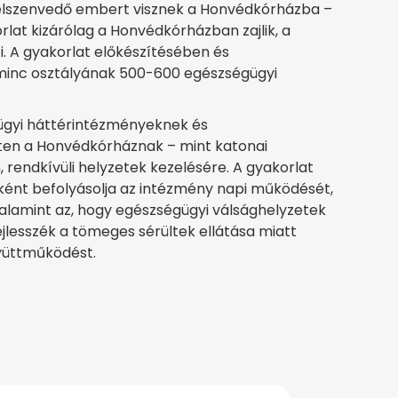
t elszenvedő embert visznek a Honvédkórházba –
orlat kizárólag a Honvédkórházban zajlik, a
i. A gyakorlat előkészítésében és
minc osztályának 500-600 egészségügyi
ügyi háttérintézményeknek és
ten a Honvédkórháznak – mint katonai
n, rendkívüli helyzetek kezelésére. A gyakorlat
iként befolyásolja az intézmény napi működését,
valamint az, hogy egészségügyi válsághelyzetek
jlesszék a tömeges sérültek ellátása miatt
gyüttműködést.