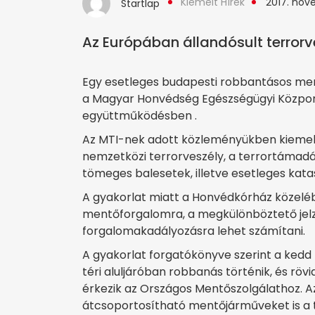
Kiemelt Hírek
2017. nov
Startlap
Az Európában állandósult terrorv
Egy esetleges budapesti robbantásos meré
a Magyar Honvédség Egészségügyi Közpon
együttműködésben .
Az MTI-nek adott közleményükben kiemelt
nemzetközi terrorveszély, a terrortámad
tömeges balesetek, illetve esetleges kata
A gyakorlat miatt a Honvédkórház közelé
mentőforgalomra, a megkülönböztető jelzé
forgalomakadályozásra lehet számítani.
A gyakorlat forgatókönyve szerint a kedd r
téri aluljáróban robbanás történik, és röv
érkezik az Országos Mentőszolgálathoz. A
átcsoportosítható mentőjárműveket is a té