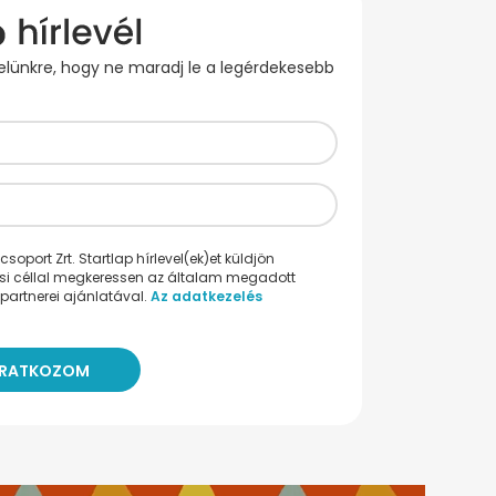
evelünkre, hogy ne maradj le a legérdekesebb
oport Zrt. Startlap hírlevel(ek)et küldjön
ési céllal megkeressen az általam megadott
partnerei ajánlatával.
Az adatkezelés