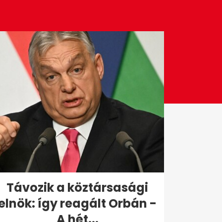
Távozik a köztársasági
elnök: így reagált Orbán -
A hét...