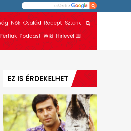
ság
Nők
Család
Recept
Sztorik
Férfiak
Podcast
Wiki
Hírlevél 💌
EZ IS ÉRDEKELHET