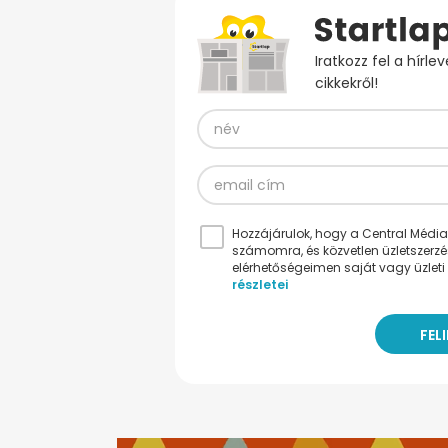
Iratkozz fel a hírl
cikkekről!
Hozzájárulok, hogy a Central Médiacs
számomra, és közvetlen üzletszerz
elérhetőségeimen saját vagy üzleti 
részletei