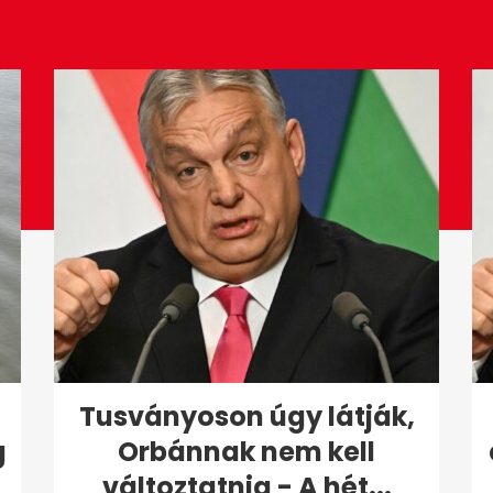
Tusványoson úgy látják,
g
Orbánnak nem kell
változtatnia - A hét...