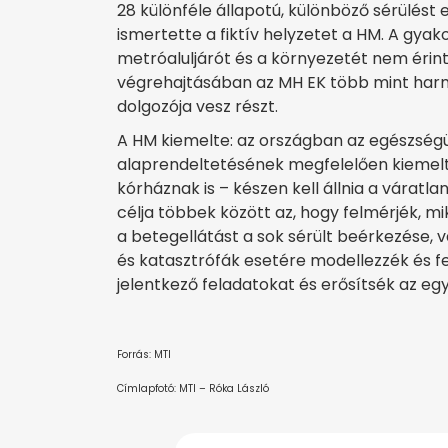
28 különféle állapotú, különböző sérülés
ismertette a fiktív helyzetet a HM. A gyak
metróaluljárót és a környezetét nem érint
végrehajtásában az MH EK több mint har
dolgozója vesz részt.
A HM kiemelte: az országban az egészség
alaprendeltetésének megfelelően kiemel
kórháznak is – készen kell állnia a váratla
célja többek között az, hogy felmérjék, m
a betegellátást a sok sérült beérkezése, 
és katasztrófák esetére modellezzék és fe
jelentkező feladatokat és erősítsék az e
Forrás: MTI
Címlapfotó: MTI – Róka László