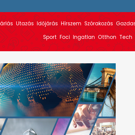
árlás
Utazás
Időjárás
Hírszem
Szórakozás
Gazda
Sport
Foci
Ingatlan
Otthon
Tech