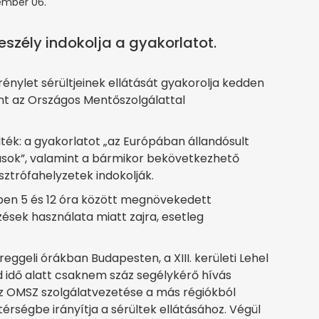
ember 06.
eszély indokolja a gyakorlatot.
nylet sérültjeinek ellátását gyakorolja kedden
t az Országos Mentőszolgálattal
ék: a gyakorlatot „az Európában állandósult
ások”, valamint a bármikor bekövetkezhető
sztrófahelyzetek indokolják.
ben 5 és 12 óra között megnövekedett
sek használata miatt zajra, esetleg
eggeli órákban Budapesten, a XIII. kerületi Lehel
id idő alatt csaknem száz segélykérő hívás
z OMSZ szolgálatvezetése a más régiókból
rségbe irányítja a sérültek ellátásához. Végül