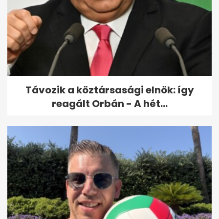
Rengeteg a halott az indiai
vonatszerencsétlenségben
Távozik a köztársasági elnök: így
reagált Orbán - A hét...