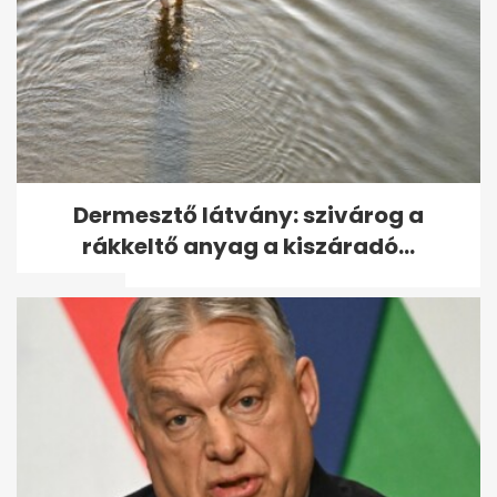
Indiai orvosok országos
Dermesztő látvány: szivárog a
sztrájkot tartanak egy
rákkeltő anyag a kiszáradó...
orvosnő...