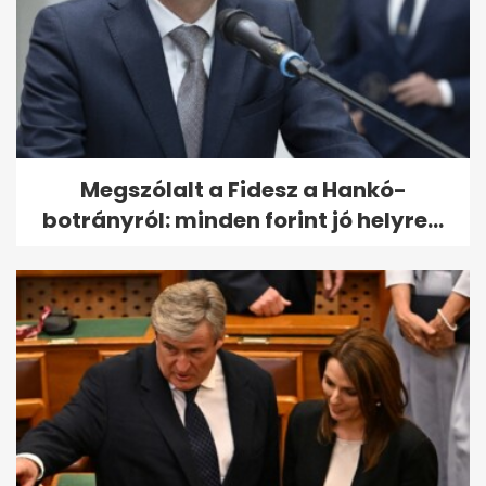
Megszólalt a Fidesz a Hankó-
botrányról: minden forint jó helyre...