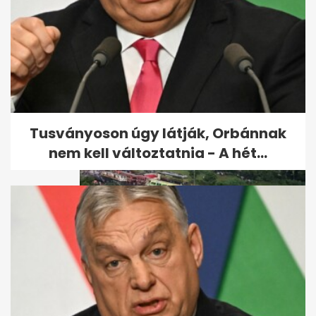
India leszállt a Hold déli felére
Tusványoson úgy látják, Orbánnak
nem kell változtatnia - A hét...