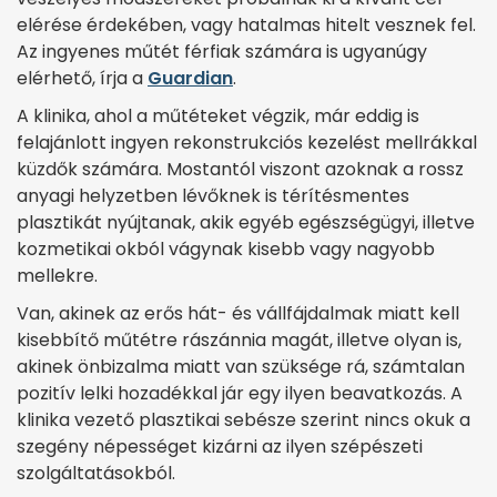
elérése érdekében, vagy hatalmas hitelt vesznek fel.
Az ingyenes műtét férfiak számára is ugyanúgy
elérhető, írja a
Guardian
.
A klinika, ahol a műtéteket végzik, már eddig is
felajánlott ingyen rekonstrukciós kezelést mellrákkal
küzdők számára. Mostantól viszont azoknak a rossz
anyagi helyzetben lévőknek is térítésmentes
plasztikát nyújtanak, akik egyéb egészségügyi, illetve
kozmetikai okból vágynak kisebb vagy nagyobb
mellekre.
Van, akinek az erős hát- és vállfájdalmak miatt kell
kisebbítő műtétre rászánnia magát, illetve olyan is,
akinek önbizalma miatt van szüksége rá, számtalan
pozitív lelki hozadékkal jár egy ilyen beavatkozás. A
klinika vezető plasztikai sebésze szerint nincs okuk a
szegény népességet kizárni az ilyen szépészeti
szolgáltatásokból.