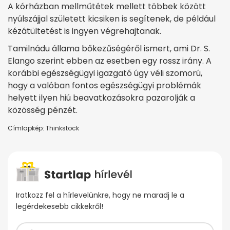
A kórházban mellműtétek mellett többek között
nyúlszájjal született kicsiken is segítenek, de például
kézátültetést is ingyen végrehajtanak.
Tamilnádu állama bőkezűségéről ismert, ami Dr. S.
Elango szerint ebben az esetben egy rossz irány. A
korábbi egészségügyi igazgató úgy véli szomorú,
hogy a valóban fontos egészségügyi problémák
helyett ilyen hiú beavatkozásokra pazarolják a
közösség pénzét.
Címlapkép: Thinkstock
Iratkozz fel a hírlevelünkre, hogy ne maradj le a
legérdekesebb cikkekről!