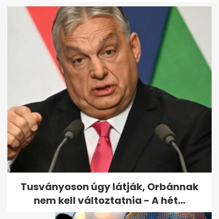
Vannak nyugdíjasok, akik túl
sokat takarítanak meg - és
túl...
Tusványoson úgy látják, Orbánnak
nem kell változtatnia - A hét...