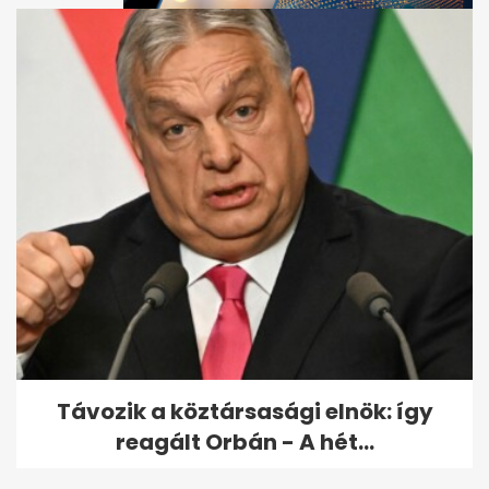
Orrspray-kisokos: mikor
melyiket válaszd?
Távozik a köztársasági elnök: így
reagált Orbán - A hét...