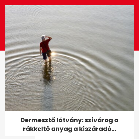
EZ IS ÉRDEKELHET
A pszichológia szerint ez a
Dermesztő látvány: szivárog a
nyudíjba vonulás legnehezebb
rákkeltő anyag a kiszáradó...
része -...