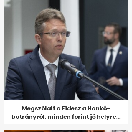
Megszólalt a Fidesz a Hankó-
botrányról: minden forint jó helyre...