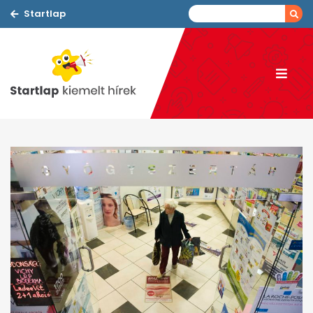
Startlap