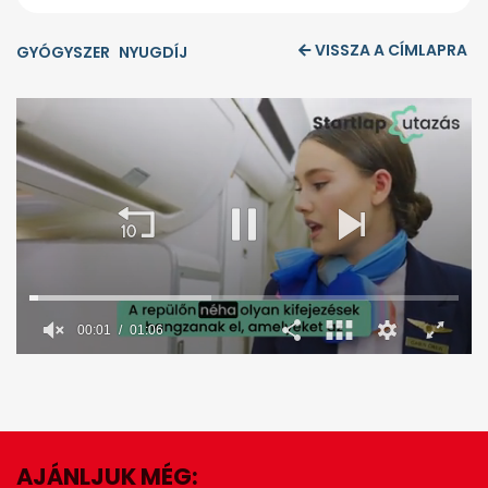
VISSZA A CÍMLAPRA
GYÓGYSZER
NYUGDÍJ
00:02
01:06
0
seconds
of
1
minute,
6
seconds
AJÁNLJUK MÉG: