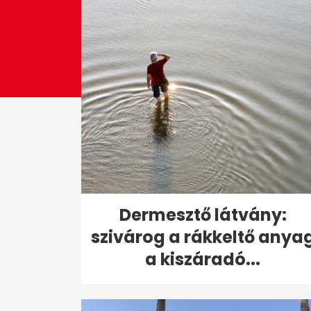
Dermesztő látvány:
szivárog a rákkeltő anya
a kiszáradó...