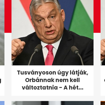
Tusványoson úgy látják,
g
Orbánnak nem kell
változtatnia - A hét...