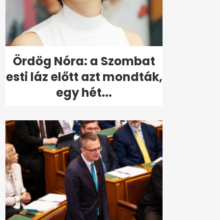
Ördög Nóra: a Szombat
esti láz előtt azt mondták,
egy hét...