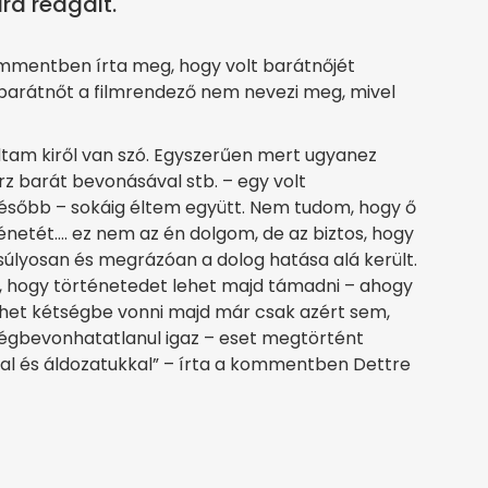
ra reagált.
mmentben írta meg, hogy volt barátnőjét
. A barátnőt a filmrendező nem nevezi meg, mivel
dtam kiről van szó. Egyszerűen mert ugyanez
z barát bevonásával stb. – egy volt
később – sokáig éltem együtt. Nem tudom, hogy ő
rténetét…. ez nem az én dolgom, de az biztos, hogy
súlyosan és megrázóan a dolog hatása alá került.
, hogy történetedet lehet majd támadni – ahogy
lehet kétségbe vonni majd már csak azért sem,
égbevonhatatlanul igaz – eset megtörtént
val és áldozatukkal” – írta a kommentben Dettre