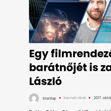
Egy filmrendező 
barátnőjét is z
László
Kiemelt Hírek
2017. októ
Startlap