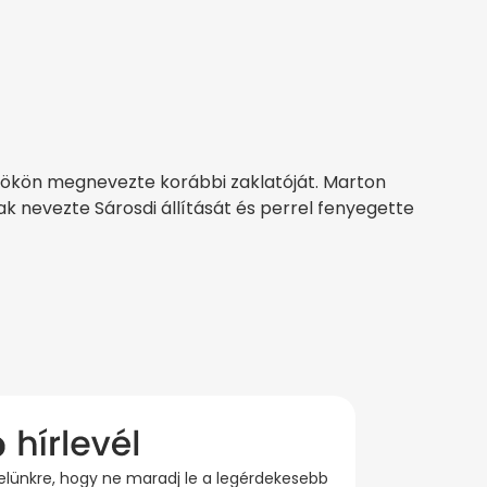
örtökön megnevezte korábbi zaklatóját. Marton
k nevezte Sárosdi állítását és perrel fenyegette
evelünkre, hogy ne maradj le a legérdekesebb