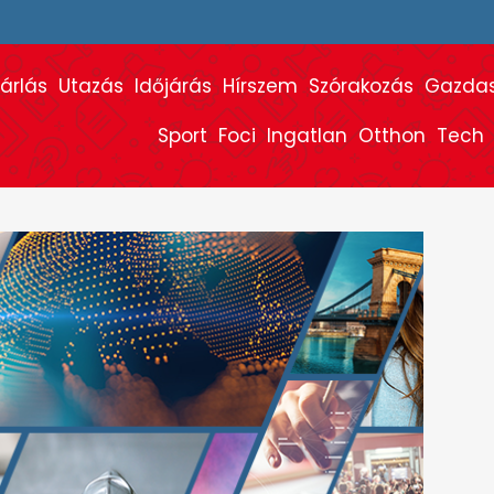
árlás
Utazás
Időjárás
Hírszem
Szórakozás
Gazda
Sport
Foci
Ingatlan
Otthon
Tech