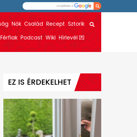
ság
Nők
Család
Recept
Sztorik
Férfiak
Podcast
Wiki
Hírlevél 💌
EZ IS ÉRDEKELHET