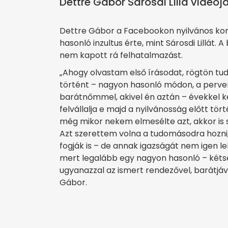
Dettre Gábor Sárosdi Lilla videójá
Dettre Gábor a Facebookon nyilvános ko
hasonló inzultus érte, mint Sárosdi Lillát
nem kapott rá felhatalmazást.
„Ahogy olvastam első írásodat, rögtön tu
történt – nagyon hasonló módon, a perver
barátnőmmel, akivel én aztán – évekkel 
felvállalja e majd a nyilvánosság előtt tö
még mikor nekem elmesélte azt, akkor is 
Azt szerettem volna a tudomásodra hozni
fogják is – de annak igazságát nem igen 
mert legalább egy nagyon hasonló – kéts
ugyanazzal az ismert rendezővel, barátjá
Gábor.