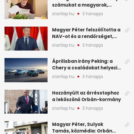
számukat a magyarok,
képekben
sokak ellen eljárást indít a
startlap.hu
3 hónapja
NAV - A hét hírei képekben
Magyar Péter felszólította a
NAV-ot és a rendőrséget,
tartóztassák le a NER-es
startlap.hu
3 hónapja
oligarchákat - A hét
legfontosabb hírei
Áprilisban irány Peking: a
Chery a családokat helyezi
globális mobilitási
startlap.hu
3 hónapja
programja középpontjába
(X)
Hozzányúlt az árrésstophoz
a leköszönő Orbán-kormány
startlap.hu
3 hónapja
Magyar Péter, Sulyok
Tamás, közmédia: Orbán