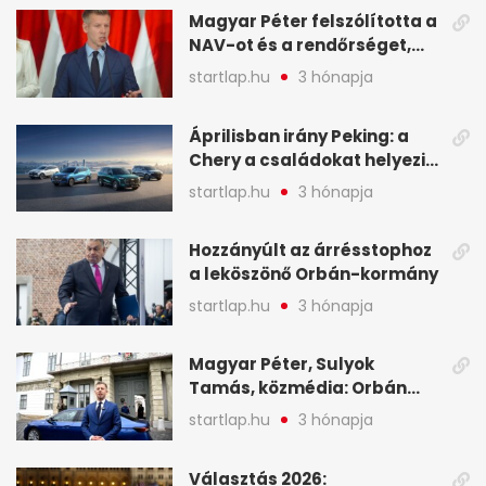
Magyar Péter felszólította a
NAV-ot és a rendőrséget,
tartóztassák le a NER-es
startlap.hu
3 hónapja
oligarchákat - A hét
legfontosabb hírei
Áprilisban irány Peking: a
Chery a családokat helyezi
globális mobilitási
startlap.hu
3 hónapja
programja középpontjába
(X)
Hozzányúlt az árrésstophoz
a leköszönő Orbán-kormány
startlap.hu
3 hónapja
Magyar Péter, Sulyok
Tamás, közmédia: Orbán
Viktor április 13. óta hallgat,
startlap.hu
3 hónapja
közben pörögnek az
események – 7+1 pontban
Választás 2026: