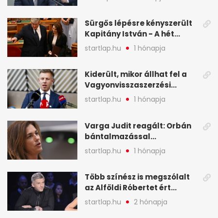
legfontosabb hírei
képekben
Sürgős lépésre kényszerült
Kapitány István - A hét
legfontosabb hírei
startlap.hu
1 hónapja
képekben
Kiderült, mikor állhat fel a
Vagyonvisszaszerzési
Hivatal - A hét legfontosabb
startlap.hu
1 hónapja
hírei képekben
Varga Judit reagált: Orbán
bántalmazással
kapcsolatban emlegette - A
startlap.hu
1 hónapja
hét legfontosabb hírei
képekben
Több színész is megszólalt
az Alföldi Róbertet ért
vádakról - A hét
startlap.hu
2 hónapja
legfontosabb hírei