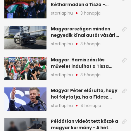
Kétharmadon a Tisza -
mutatjuk, hogyan alakulnak
startlap.hu
3 hónapja
a mandátumok
Magyarországon minden
negyedik kínai autót vásárló
a Chery mellett döntött (X)
startlap.hu
3 hónapja
Magyar: Hamis zászlós
művelet indulhat a Tisza
ellen a választás napján - A
startlap.hu
3 hónapja
hét legfontosabb eseményei
képekben
Magyar Péter elárulta, hogy
hol folytatja, ha a Fidesz
nyeri a választást - A hét
startlap.hu
4 hónapja
legfontosabb hírei
képekben
Példátlan videót tett közzé a
magyar kormány - A hét