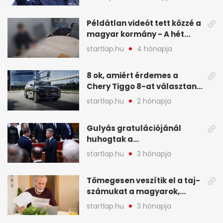
legfontosabb hírei
képekben
Példátlan videót tett közzé a
magyar kormány - A hét
legfontosabb hírei
startlap.hu
4 hónapja
képekben
8 ok, amiért érdemes a
Chery Tiggo 8-at választani!
(X)
startlap.hu
2 hónapja
Gulyás gratulációjánál
huhogtak a
leghangosabban, miután
startlap.hu
3 hónapja
Magyart miniszterelnökké
választották - A hét
Tömegesen veszítik el a taj-
legfontosabb hírei
számukat a magyarok,
képekben
sokak ellen eljárást indít a
startlap.hu
3 hónapja
NAV - A hét hírei képekben