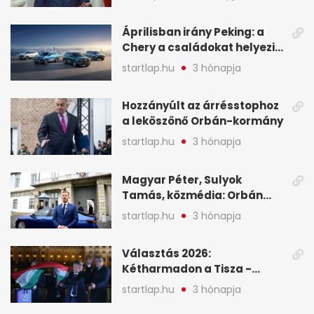
oligarchákat - A hét
legfontosabb hírei
Áprilisban irány Peking: a
Chery a családokat helyezi
globális mobilitási
startlap.hu
3 hónapja
programja középpontjába
(X)
Hozzányúlt az árrésstophoz
a leköszönő Orbán-kormány
startlap.hu
3 hónapja
Magyar Péter, Sulyok
Tamás, közmédia: Orbán
Viktor április 13. óta hallgat,
startlap.hu
3 hónapja
közben pörögnek az
események – 7+1 pontban
Választás 2026:
Kétharmadon a Tisza -
mutatjuk, hogyan alakulnak
startlap.hu
3 hónapja
a mandátumok