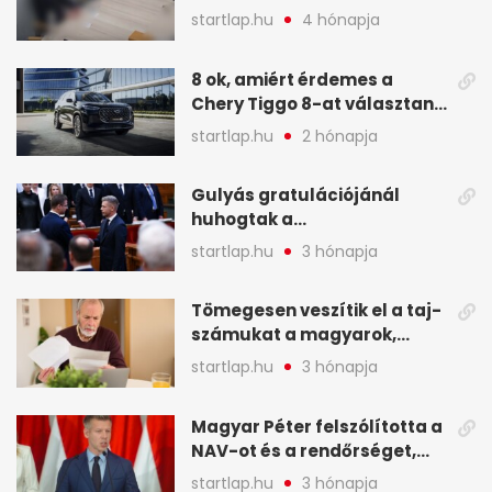
legfontosabb hírei
startlap.hu
4 hónapja
képekben
8 ok, amiért érdemes a
Chery Tiggo 8-at választani!
(X)
startlap.hu
2 hónapja
Gulyás gratulációjánál
huhogtak a
leghangosabban, miután
startlap.hu
3 hónapja
Magyart miniszterelnökké
választották - A hét
Tömegesen veszítik el a taj-
legfontosabb hírei
számukat a magyarok,
képekben
sokak ellen eljárást indít a
startlap.hu
3 hónapja
NAV - A hét hírei képekben
Magyar Péter felszólította a
NAV-ot és a rendőrséget,
tartóztassák le a NER-es
startlap.hu
3 hónapja