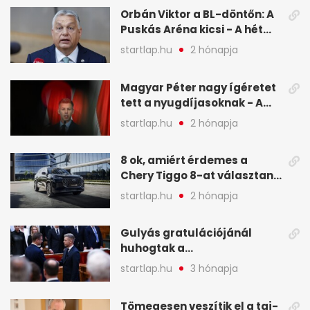
képekben
Orbán Viktor a BL-döntőn: A
Puskás Aréna kicsi - A hét
legfontosabb hírei képeken
startlap.hu
2 hónapja
Magyar Péter nagy ígéretet
tett a nyugdíjasoknak - A
hét legfontosabb hírei
startlap.hu
2 hónapja
képekben
8 ok, amiért érdemes a
Chery Tiggo 8-at választani!
(X)
startlap.hu
2 hónapja
Gulyás gratulációjánál
huhogtak a
leghangosabban, miután
startlap.hu
3 hónapja
Magyart miniszterelnökké
választották - A hét
Tömegesen veszítik el a taj-
legfontosabb hírei