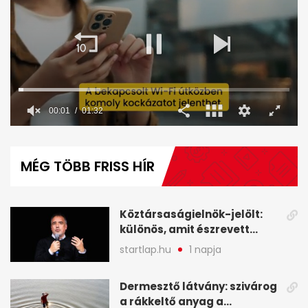
00:02
01:32
0
seconds
of
MÉG TÖBB FRISS HÍR
1
minute,
32
seconds
Köztársaságielnök-jelölt:
különös, amit észrevett
Török Gábor - A hét
startlap.hu
1 napja
legfontosabb hírei
képekben
Dermesztő látvány: szivárog
a rákkeltő anyag a