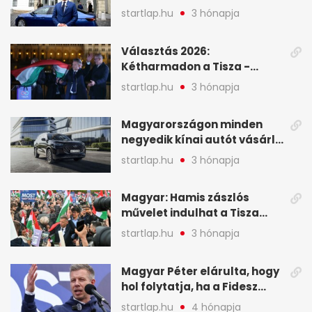
Viktor április 13. óta hallgat,
startlap.hu
3 hónapja
közben pörögnek az
események – 7+1 pontban
Választás 2026:
Kétharmadon a Tisza -
mutatjuk, hogyan alakulnak
startlap.hu
3 hónapja
a mandátumok
Magyarországon minden
negyedik kínai autót vásárló
a Chery mellett döntött (X)
startlap.hu
3 hónapja
Magyar: Hamis zászlós
művelet indulhat a Tisza
ellen a választás napján - A
startlap.hu
3 hónapja
hét legfontosabb eseményei
képekben
Magyar Péter elárulta, hogy
hol folytatja, ha a Fidesz
nyeri a választást - A hét
startlap.hu
4 hónapja