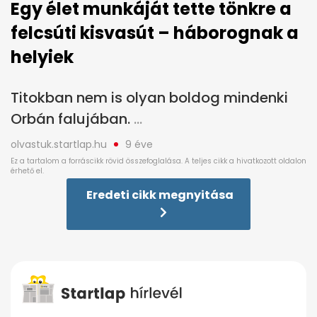
Egy élet munkáját tette tönkre a
felcsúti kisvasút – háborognak a
helyiek
Titokban nem is olyan boldog mindenki
Orbán falujában.
olvastuk.startlap.hu
9 éve
Eredeti cikk megnyitása