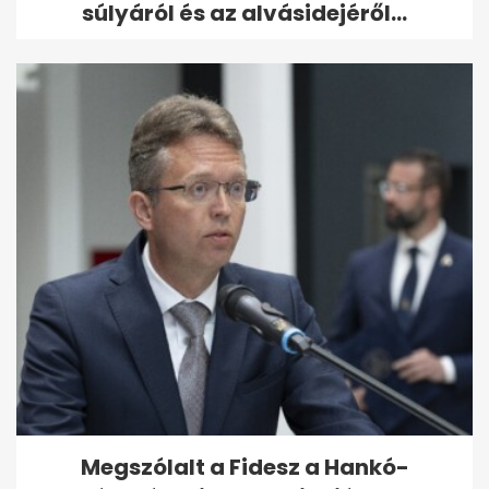
súlyáról és az alvásidejéről...
Megszólalt a Fidesz a Hankó-