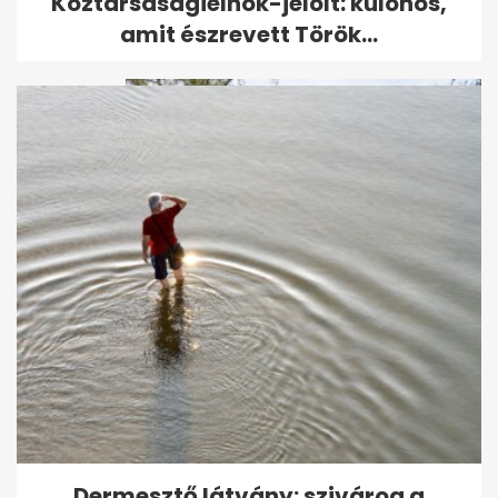
Köztársaságielnök-jelölt: különös,
osztályon ápolt Sallai Nóráról
amit észrevett Török...
Szabálytalanul előzött, Volán-
buszt döntött árokba 38
utassal
Dermesztő látvány: szivárog a