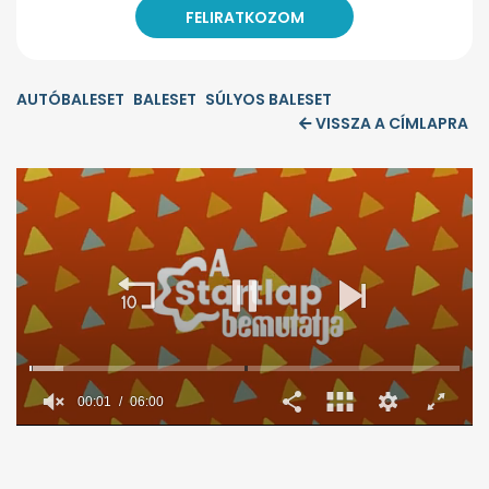
AUTÓBALESET
BALESET
SÚLYOS BALESET
VISSZA A CÍMLAPRA
00:02
06:00
0
seconds
of
6