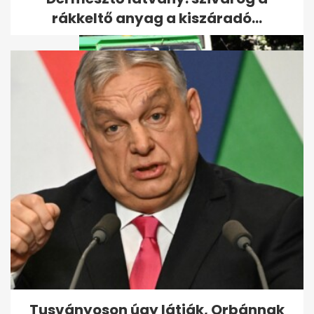
rákkeltő anyag a kiszáradó...
Vérampullák szóródtak szét
forgalmas hazai főutakon
egy...
Tusványoson úgy látják, Orbánnak