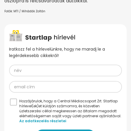
oszlopra is felcsavarodtak autóikkal.
Fotók: MTI / Mihádák Zoltán
Iratkozz fel a hírlevelünkre, hogy ne maradj le a
legérdekesebb cikkekről!
Hozzájárulok, hogy a Central Médiacsoport Zrt. Startlap
hírlevel(ek)et küldjön számomra, és közvetlen
üzletszerzési céllal megkeressen az általam megadott
elérhetőségeimen saját vagy üzleti partnerei ajánlatával.
Az adatkezelés részletei