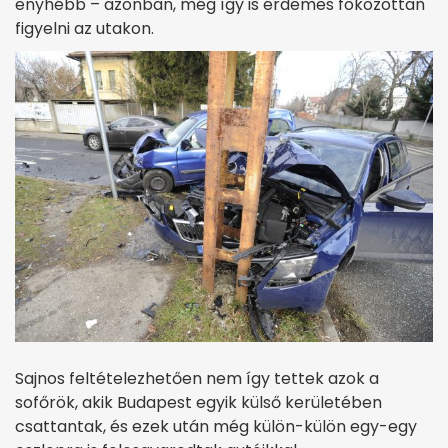
enyhébb – azonban, még így is érdemes fokozottan
figyelni az utakon.
Sajnos feltételezhetően nem így tettek azok a
sofőrök, akik Budapest egyik külső kerületében
csattantak, és ezek után még külön-külön egy-egy