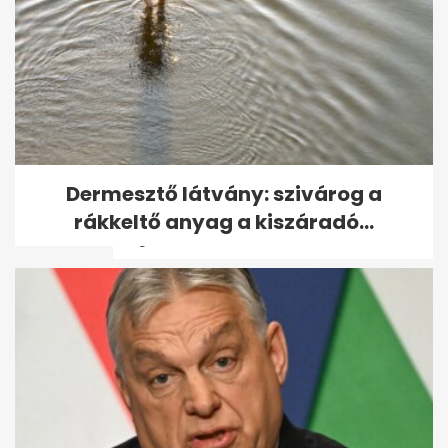
98 éves Benedek Gábor, a
Dermesztő látvány: szivárog a
legidősebb magyar olimpiai
rákkeltő anyag a kiszáradó...
bajnok - volt,...