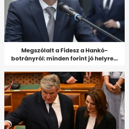
Megszólalt a Fidesz a Hankó-
botrányról: minden forint jó helyre...