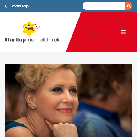
Startlap