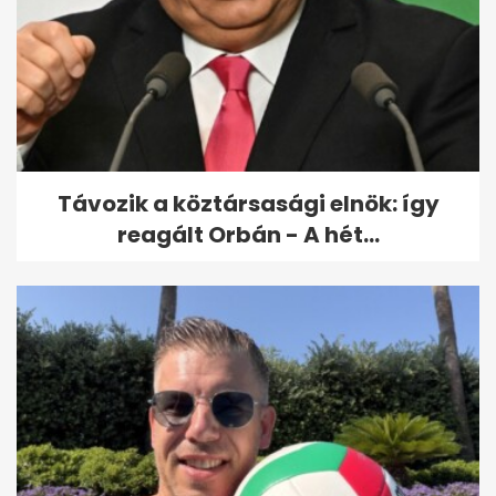
Orbán Viktorért tartanak
szentmisét a születésnapján
Budapesten
Távozik a köztársasági elnök: így
reagált Orbán - A hét...