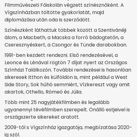
Filmművészeti Főiskolán végzett színésznőként. A
Vígszínházban töltötte gyakorlatát, majd
diplomázása után oda is szerződött.
Színészként láthattuk többek között a Szentivánéji
álom, a Macbeth, a Macska a forró bádogtetőn, a
Cseresznyéskert, a Csongor és Tünde darabokban.
1991-ben kezdett rendezni. Első rendezésével, a
Leonce és Lénával rögtön 7 díjat nyert az Országos
Színházi Találkozón. További rendezései is hasonlóan
sikeresek itthon és külföldön is, mint például a West
Side Story, Sok hűhó semmiért, Vízkereszt vagy amit
akartok, Othello, Rómeó és Júlia.
Több mint 25 nagyjátékfilmben és legalább
ugyanennyi tévéfilmben szerepelt. Önálló estjeivel is
országszerte sikereket aratott.
2009-től s Vígszínház igazgatója, megbízatása 2020-
ig szól.