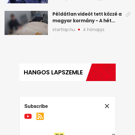
legfontosabb hírei
képekben
Példátlan videót tett közzé a
magyar kormány - A hét
legfontosabb hírei
startlap.hu
4 hónapja
képekben
HANGOS LAPSZEMLE