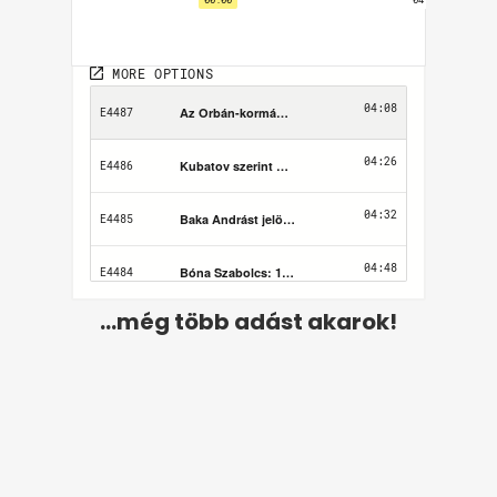
...még több adást akarok!
Felhasználási feltételek
Adatvédelem