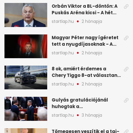
képekben
Orbán Viktor a BL-döntőn: A
Puskás Aréna kicsi - A hét
legfontosabb hírei képeken
startlap.hu
2 hónapja
Magyar Péter nagy ígéretet
tett a nyugdíjasoknak - A
hét legfontosabb hírei
startlap.hu
2 hónapja
képekben
8 ok, amiért érdemes a
Chery Tiggo 8-at választani!
(X)
startlap.hu
2 hónapja
Gulyás gratulációjánál
huhogtak a
leghangosabban, miután
startlap.hu
3 hónapja
Magyart miniszterelnökké
választották - A hét
Tömegesen veszítik el a taj-
legfontosabb hírei