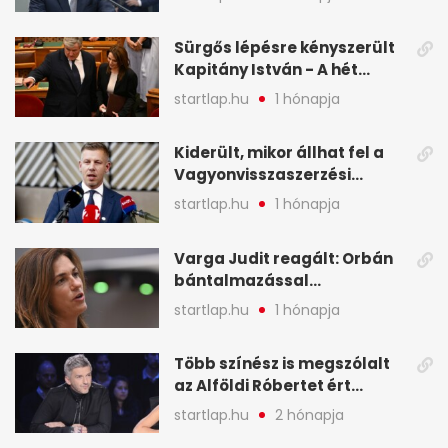
legfontosabb hírei
képekben
Sürgős lépésre kényszerült
Kapitány István - A hét
legfontosabb hírei
startlap.hu
1 hónapja
képekben
Kiderült, mikor állhat fel a
Vagyonvisszaszerzési
Hivatal - A hét legfontosabb
startlap.hu
1 hónapja
hírei képekben
Varga Judit reagált: Orbán
bántalmazással
kapcsolatban emlegette - A
startlap.hu
1 hónapja
hét legfontosabb hírei
képekben
Több színész is megszólalt
az Alföldi Róbertet ért
vádakról - A hét
startlap.hu
2 hónapja
legfontosabb hírei