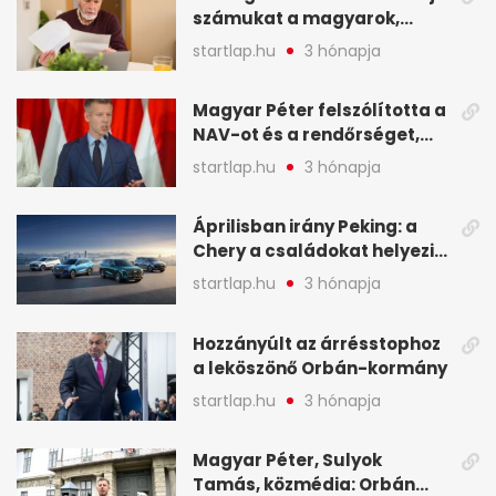
számukat a magyarok,
képekben
sokak ellen eljárást indít a
startlap.hu
3 hónapja
NAV - A hét hírei képekben
Magyar Péter felszólította a
NAV-ot és a rendőrséget,
tartóztassák le a NER-es
startlap.hu
3 hónapja
oligarchákat - A hét
legfontosabb hírei
Áprilisban irány Peking: a
Chery a családokat helyezi
globális mobilitási
startlap.hu
3 hónapja
programja középpontjába
(X)
Hozzányúlt az árrésstophoz
a leköszönő Orbán-kormány
startlap.hu
3 hónapja
Magyar Péter, Sulyok
Tamás, közmédia: Orbán