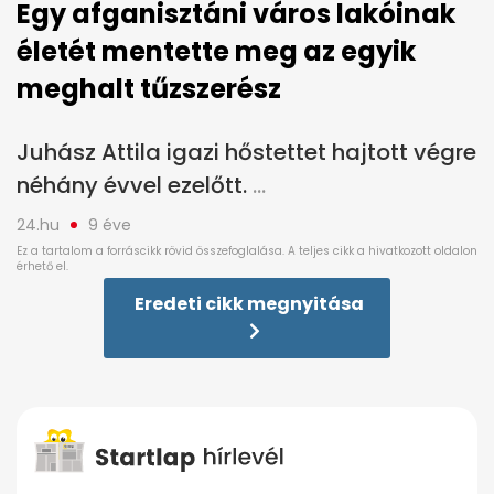
Egy afganisztáni város lakóinak
életét mentette meg az egyik
meghalt tűzszerész
Juhász Attila igazi hőstettet hajtott végre
néhány évvel ezelőtt.
24.hu
9 éve
Eredeti cikk megnyitása