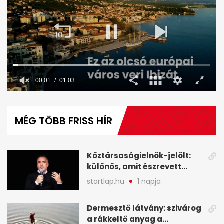
00:02
01:03
0
seconds
of
MÉG TÖBB FRISS HÍR
1
minute,
3
seconds
Köztársaságielnök-jelölt:
különös, amit észrevett
Török Gábor - A hét
startlap.hu
1 napja
legfontosabb hírei
képekben
Dermesztő látvány: szivárog
a rákkeltő anyag a