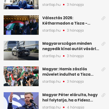
Viktor április 13. óta hallgat,
startlap.hu
3 hónapja
közben pörögnek az
események – 7+1 pontban
Választás 2026:
Kétharmadon a Tisza -
mutatjuk, hogyan alakulnak
startlap.hu
3 hónapja
a mandátumok
Magyarországon minden
negyedik kínai autót vásárló
a Chery mellett döntött (X)
startlap.hu
3 hónapja
Magyar: Hamis zászlós
művelet indulhat a Tisza
ellen a választás napján - A
startlap.hu
3 hónapja
hét legfontosabb eseményei
képekben
Magyar Péter elárulta, hogy
hol folytatja, ha a Fidesz
nyeri a választást - A hét
startlap.hu
4 hónapja