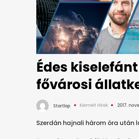
Édes kiselefánt
fővárosi állatk
Kiemelt Hírek
2017. nov
Startlap
Szerdán hajnali három óra után l