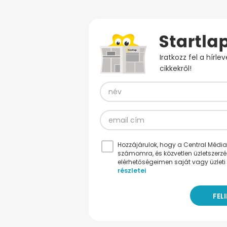
Iratkozz fel a hírl
cikkekről!
Hozzájárulok, hogy a Central Médiacs
számomra, és közvetlen üzletszerz
elérhetőségeimen saját vagy üzleti 
részletei