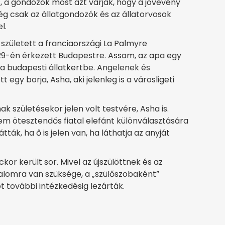
, a gondozók most azt várják, hogy a jövevény
még csak az állatgondozók és az állatorvosok
l.
született a franciaországi La Palmyre
29-én érkezett Budapestre. Assam, az apa egy
 a budapesti állatkertbe. Angelenek és
egy borja, Asha, aki jelenleg is a városligeti
ak születésekor jelen volt testvére, Asha is.
em ötesztendős fiatal elefánt különválasztására
ták, ha ő is jelen van, ha láthatja az anyját
kor került sor. Mivel az újszülöttnek és az
galomra van szüksége, a „szülőszobaként”
 további intézkedésig lezárták.