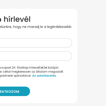
evelünkre, hogy ne maradj le a legérdekesebb
oport Zrt. Startlap hírlevel(ek)et küldjön
ési céllal megkeressen az általam megadott
partnerei ajánlatával.
Az adatkezelés