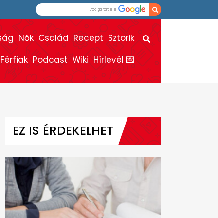
ság
Nők
Család
Recept
Sztorik
Férfiak
Podcast
Wiki
Hírlevél 💌
EZ IS ÉRDEKELHET