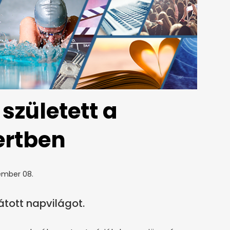
 született a
ertben
ember 08.
átott napvilágot.