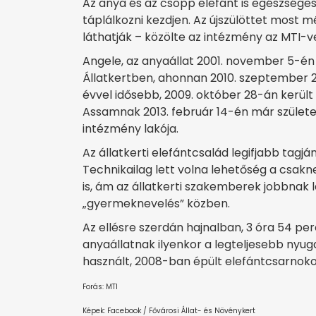
Az anya és az csöpp elefánt is egészséges
táplálkozni kezdjen. Az újszülöttet most 
láthatják – közölte az intézmény az MTI-ve
Angele, az anyaállat 2001. november 5-én 
Állatkertben, ahonnan 2010. szeptember 
évvel idősebb, 2009. október 28-án került
Assamnak 2013. február 14-én már született 
intézmény lakója.
Az állatkerti elefántcsalád legifjabb tagján
Technikailag lett volna lehetőség a csakn
is, ám az állatkerti szakemberek jobbnak lát
„gyermeknevelés” közben.
Az ellésre szerdán hajnalban, 3 óra 54 perc
anyaállatnak ilyenkor a legteljesebb nyu
használt, 2008-ban épült elefántcsarnokot
Forás: MTI
Képek: Facebook / Fővárosi Állat- és Növénykert