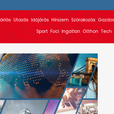
árlás
Utazás
Időjárás
Hírszem
Szórakozás
Gazda
Sport
Foci
Ingatlan
Otthon
Tech