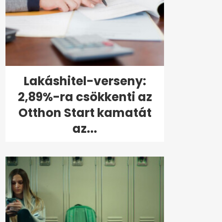
Lakáshitel-verseny:
2,89%-ra csökkenti az
Otthon Start kamatát
az...