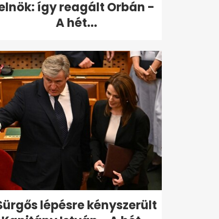
elnök: így reagált Orbán -
A hét...
Sürgős lépésre kényszerült