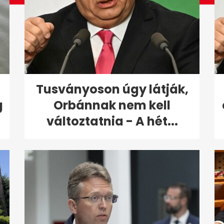
Tusványoson úgy látják,
g
Orbánnak nem kell
változtatnia - A hét...