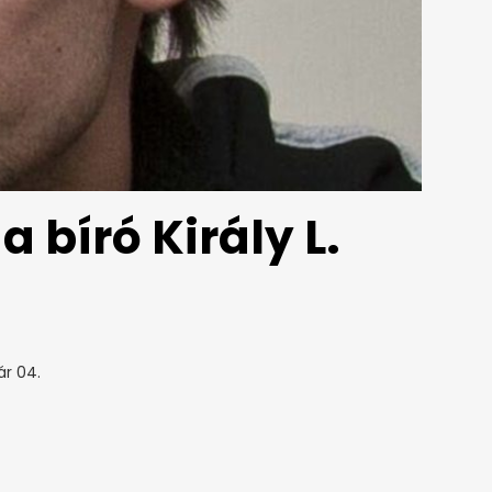
 bíró Király L.
ár 04.