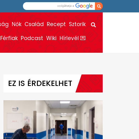
ság
Nők
Család
Recept
Sztorik
Férfiak
Podcast
Wiki
Hírlevél 💌
EZ IS ÉRDEKELHET