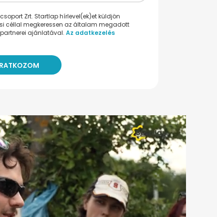
oport Zrt. Startlap hírlevel(ek)et küldjön
ési céllal megkeressen az általam megadott
partnerei ajánlatával.
Az adatkezelés