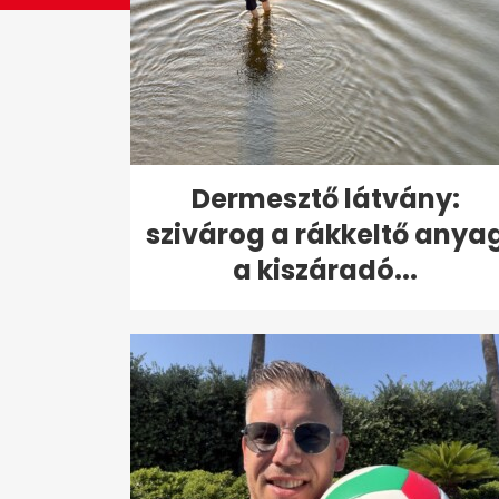
Dermesztő látvány:
szivárog a rákkeltő anya
a kiszáradó...