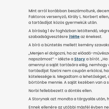
Mint arról korábban beszámoltunk, dece
Faktoros versenyző, Király L. Norbert elle
a tartásdíjat közös gyermekük után.
A bíróság 1 év fogházban letöltendő, végr
szabadságvesztésre
ítélte
az énekest.
A bíró a büntetés mellett kemény szavakat 
„Menjen el dolgozni, ha az előadó-művész
napszámost” – idézte a
Story
a bírót. „Ha
amennyi a saját tartására elég, nemhogy a
tartásdíjat fizetni nem csupán erkölcsi, 
kötelessége is. Megadtam a lehetőséget, dol
börtönbe mennie. A saját kezében van a so
Norbi fellebbezett a döntés ellen.
A Storynak azt mondta a tárgyalás után, 
Ennek ellenére az utóbbi másfél évben ne