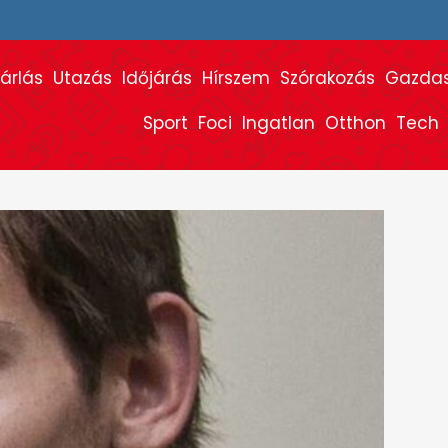
árlás
Utazás
Időjárás
Hírszem
Szórakozás
Gazda
Sport
Foci
Ingatlan
Otthon
Tech