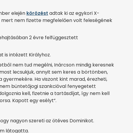
mber elején
körözést
adtak ki az egykori X-
n, mert nem fizette megfelelően volt feleségének
ehajtásában 2 évre felfüggesztett
is intézett Királyhoz.
etből nem tud megélni, Inárcson mindig keresnek
 most lecsukjuk, annyit sem keres a börtönben,
 gyermekére. Ha viszont kint marad, érezheti,
hanem büntetőjogi szankcióval fenyegetett
goznia kell, fizetnie a tartásdíjat, így nem kell
rsa. Kapott egy esélyt”.
hogy nagyon szereti az ötéves Dominikot.
m látogatta.