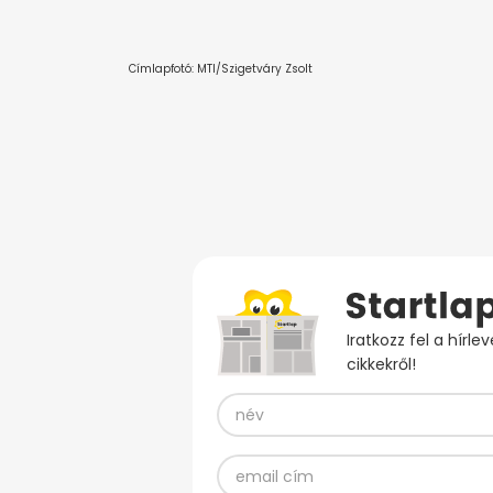
Címlapfotó: MTI/Szigetváry Zsolt
Iratkozz fel a hírl
cikkekről!