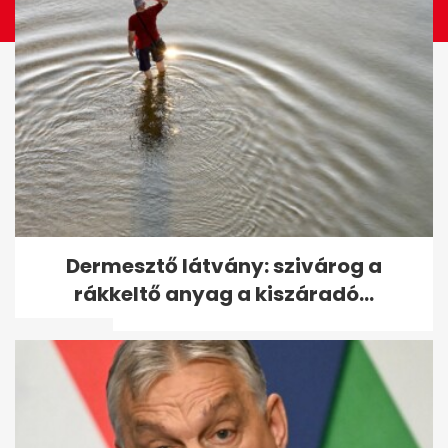
Lakáshitel-verseny: 2,89%-ra
Dermesztő látvány: szivárog a
csökkenti az Otthon Start
rákkeltő anyag a kiszáradó...
kamatát az...