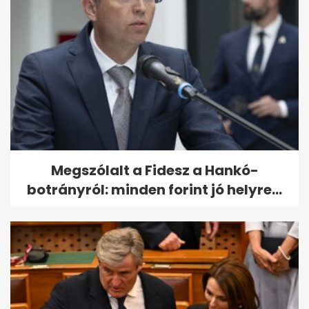
Megszólalt a Fidesz a Hankó-
botrányról: minden forint jó helyre...