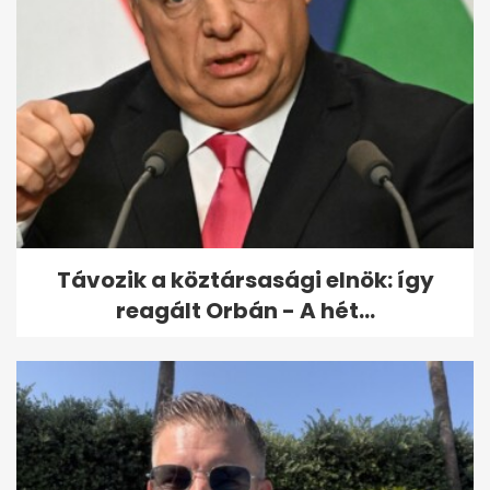
Drámai életmentés a Dráván,
két barcsi apa ugrott a
fuldokló...
Távozik a köztársasági elnök: így
reagált Orbán - A hét...