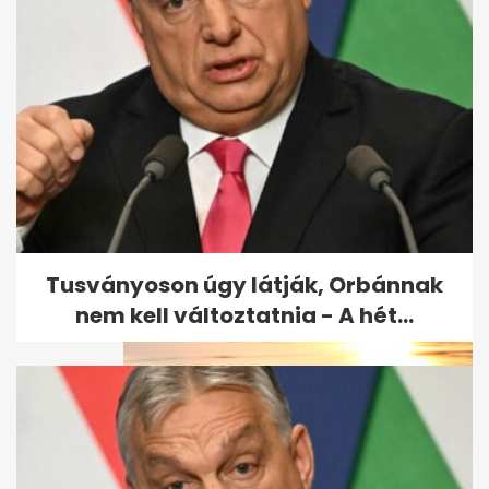
7 Netflix-dokusorozat, amit
milliók néznek: könnyű
rákattanni
Tusványoson úgy látják, Orbánnak
nem kell változtatnia - A hét...