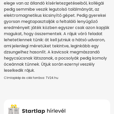
elege van az állandó kísérletezgetéseiből, kollégái
pedig semmibe veszik legutolsó találmányát, az
elektromagnetikus kicsinyítő gépet. Pedig gyerekei
gyorsan megtapasztalják a feltaláló lenyűgőző
eredményeit: játék közben egyszer csak azon kapják
magukat, hogy összementek. A rájuk váró feladat
lehetetlennek tűnik: át kell jutniuk a hátsó udvaron,
ami jelenlegi méretüket tekintve, leginkább egy
dzsungelhez hasonlít. A kavicsok megmászandó
hegycsúcsnak látszanak, a pocsolyák pedig komoly
óceánnak tűnnek. Útjuk során ezernyi veszély
leselkedik rájuk.
Címlapkép és cikk forrása: TV24.hu