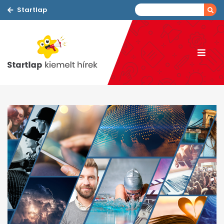
Startlap