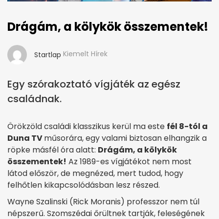
Drágám, a kölykök összementek!
Kiemelt Hírek
Startlap
Egy szórakoztató vígjáték az egész
családnak.
Örökzöld családi klasszikus kerül ma este
fél 8-tól a
Duna TV
műsorára, egy valami biztosan elhangzik a
röpke másfél óra alatt:
Drágám, a kölykök
összementek!
Az 1989-es vígjátékot nem most
látod először, de megnézed, mert tudod, hogy
felhőtlen kikapcsolódásban lesz részed.
Wayne Szalinski (Rick Moranis) professzor nem túl
népszerű. Szomszédai őrültnek tartják, feleségének