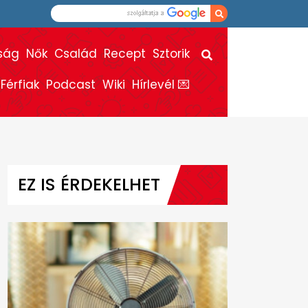
ság
Nők
Család
Recept
Sztorik
Férfiak
Podcast
Wiki
Hírlevél 💌
EZ IS ÉRDEKELHET