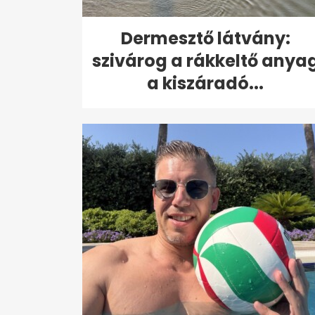
Dermesztő látvány:
szivárog a rákkeltő anya
a kiszáradó...