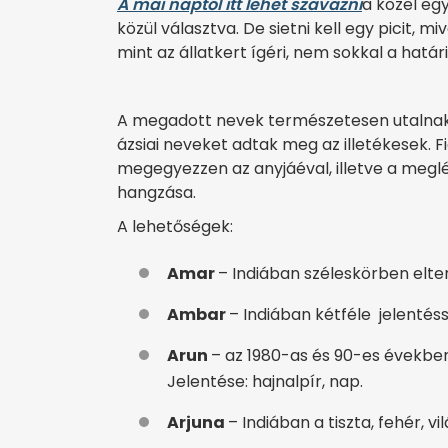
A mai naptól itt lehet szavazni
a közel egy
közül választva. De sietni kell egy picit, m
mint az állatkert ígéri, nem sokkal a hatá
A megadott nevek természetesen utalnak az
ázsiai neveket adtak meg az illetékesek. F
megegyezzen az anyjáéval, illetve a meglé
hangzása.
A lehetőségek:
Amar
– Indiában széleskörben elter
Ambar
– Indiában kétféle jelentés
Arun
– az 1980-as és 90-es években 
Jelentése: hajnalpír, nap.
Arjuna
– Indiában a tiszta, fehér, vi