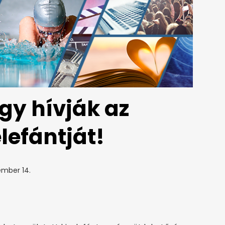
ogy hívják az
elefántját!
ember 14.