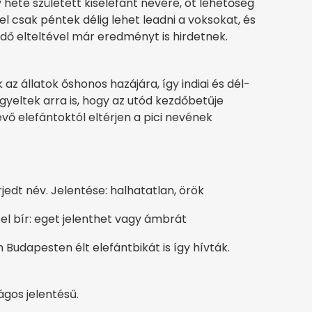
 hete született kiselefánt nevére, öt lehetőség
ivel csak péntek délig lehet leadni a voksokat, és
ridő elteltével már eredményt is hirdetnek.
 állatok őshonos hazájára, így indiai és dél-
igyeltek arra is, hogy az utód kezdőbetűje
vő elefántoktól eltérjen a pici nevének
jedt név. Jelentése: halhatatlan, örök
sel bír: eget jelenthet vagy ámbrát
Budapesten élt elefántbikát is így hívták.
lágos jelentésű.