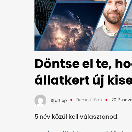
Döntse el te, h
állatkert új kis
Kiemelt Hírek
2017. nov
Startlap
5 név közül kell választanod.