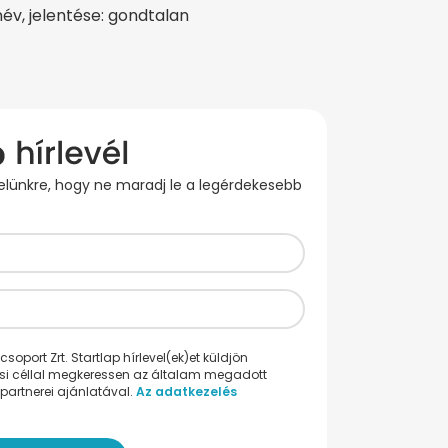
inév, jelentése: gondtalan
evelünkre, hogy ne maradj le a legérdekesebb
oport Zrt. Startlap hírlevel(ek)et küldjön
ési céllal megkeressen az általam megadott
partnerei ajánlatával.
Az adatkezelés