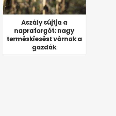
Aszály sújtja a
napraforgót: nagy
terméskiesést várnak a
gazdák