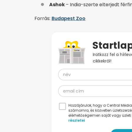
Ashok
– India-szerte elterjedt férf
Forrás:
Budapest Zoo
Iratkozz fel a hírl
cikkekről!
Hozzájárulok, hogy a Central Médiacs
számomra, és közvetlen üzletszerz
elérhetőségeimen saját vagy üzleti 
részletei