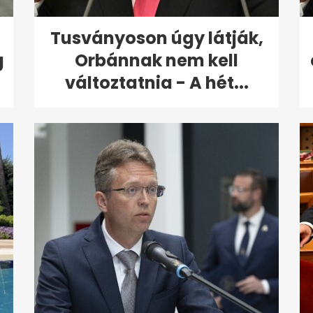
Tusványoson úgy látják,
g
Orbánnak nem kell
változtatnia - A hét...