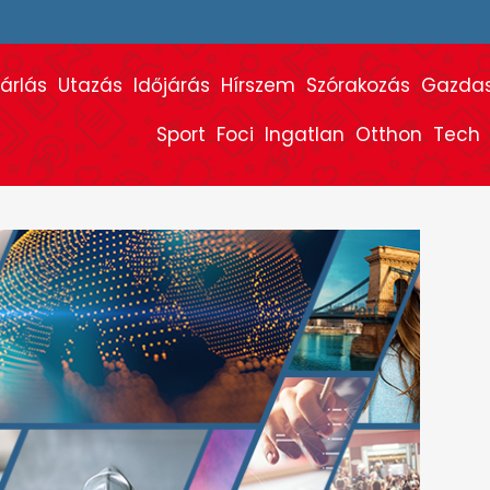
árlás
Utazás
Időjárás
Hírszem
Szórakozás
Gazda
Sport
Foci
Ingatlan
Otthon
Tech