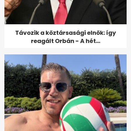
Telegraph: Az UEFA
hatszámjegyű végkielégítést
adott egy női...
Távozik a köztársasági elnök: így
reagált Orbán - A hét...