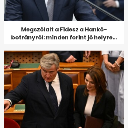
Megszólalt a Fidesz a Hankó-
botrányról: minden forint jó helyre...