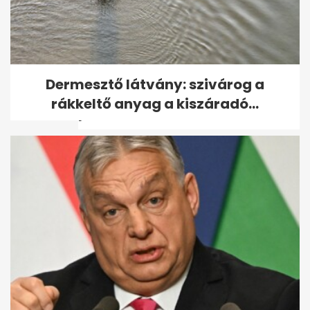
Olcsó import dinnye: akár 135
Dermesztő látvány: szivárog a
forintos akciók nyomják le a
rákkeltő anyag a kiszáradó...
piacot