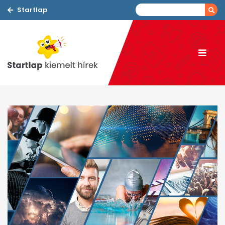
Startlap