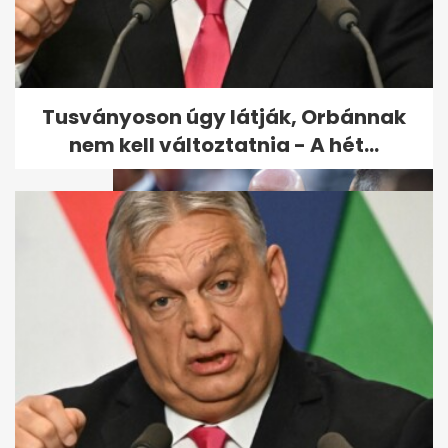
Velencei biennálé: pisis
meztelen néni és
kölcsönbabák,...
Tusványoson úgy látják, Orbánnak
nem kell változtatnia - A hét...