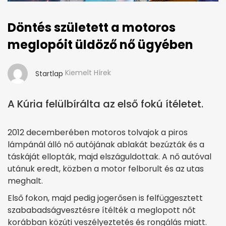
Döntés született a motoros
meglopóit üldöző nő ügyében
Kiemelt Hírek
Startlap
A Kúria felülbírálta az első fokú ítéletet.
2012 decemberében motoros tolvajok a piros
lámpánál álló nő autójának ablakát bezúzták és a
táskáját ellopták, majd elszáguldottak. A nő autóval
utánuk eredt, közben a motor felborult és az utas
meghalt.
Első fokon, majd pedig jogerősen is felfüggesztett
szababadságvesztésre ítélték a meglopott nőt
korábban közúti veszélyeztetés és rongálás miatt.