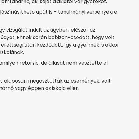
emtanárnő, aki saját diákjától vár gyereket.
alószínűsíthető apát is – tanulmányi versenyekre
gy vizsgálat indult az ügyben, először az
z ügyet. Ennek során bebizonyosodott, hogy volt
 érettségi után kezdődött, így a gyermek is akkor
 iskolának.
milyen retorzió, de állását nem vesztette el.
t is alaposan megosztották az események, volt,
nárnő vagy éppen az iskola ellen.