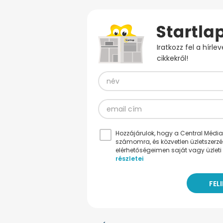
Iratkozz fel a hírl
cikkekről!
Hozzájárulok, hogy a Central Médiacs
számomra, és közvetlen üzletszerz
elérhetőségeimen saját vagy üzleti 
részletei