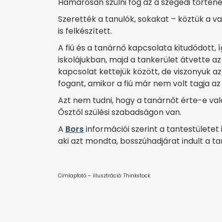
Hamarosan szülni fog az a szegedi történel
Szerették a tanulók, sokakat – köztük a v
is felkészített.
A fiú és a tanárnő kapcsolata kitudódott, í
iskolájukban, majd a tankerület átvette a
kapcsolat kettejük között, de viszonyuk az
fogant, amikor a fiú már nem volt tagja az
Azt nem tudni, hogy a tanárnőt érte-e vala
Ősztől szülési szabadságon van.
A
Bors
információi szerint a tantestülete
aki azt mondta, bosszúhadjárat indult a ta
Címlapfotó – illusztráció: Thinkstock