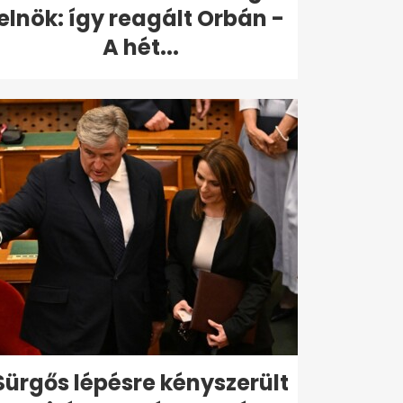
elnök: így reagált Orbán -
A hét...
Sürgős lépésre kényszerült