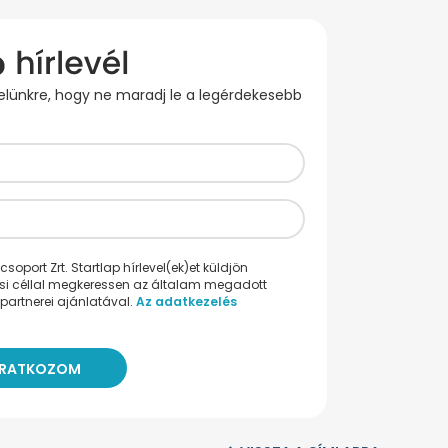
evelünkre, hogy ne maradj le a legérdekesebb
oport Zrt. Startlap hírlevel(ek)et küldjön
ési céllal megkeressen az általam megadott
partnerei ajánlatával.
Az adatkezelés