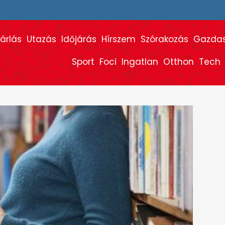
árlás
Utazás
Időjárás
Hírszem
Szórakozás
Gazda
Sport
Foci
Ingatlan
Otthon
Tech