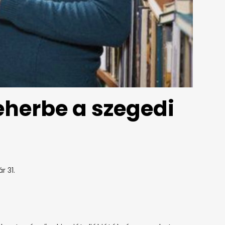
teherbe a szegedi
r 31.