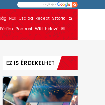
ság
Nők
Család
Recept
Sztorik
Férfiak
Podcast
Wiki
Hírlevél 💌
EZ IS ÉRDEKELHET