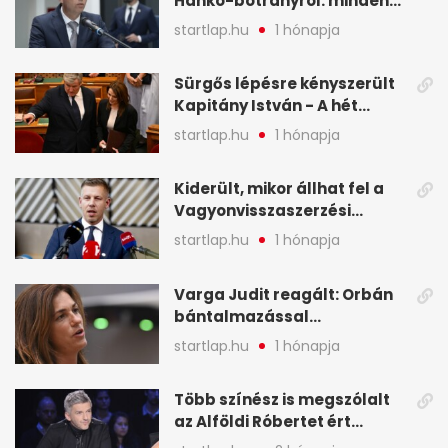
Hankó-botrányról: minden
képekben
forint jó helyre ment - A hét
startlap.hu
1 hónapja
legfontosabb hírei
képekben
Sürgős lépésre kényszerült
Kapitány István - A hét
legfontosabb hírei
startlap.hu
1 hónapja
képekben
Kiderült, mikor állhat fel a
Vagyonvisszaszerzési
Hivatal - A hét legfontosabb
startlap.hu
1 hónapja
hírei képekben
Varga Judit reagált: Orbán
bántalmazással
kapcsolatban emlegette - A
startlap.hu
1 hónapja
hét legfontosabb hírei
képekben
Több színész is megszólalt
az Alföldi Róbertet ért
vádakról - A hét