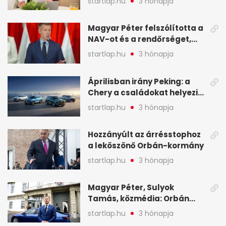
startlap.hu
3 hónapja
NAV - A hét hírei képekben
Magyar Péter felszólította a
NAV-ot és a rendőrséget,
tartóztassák le a NER-es
startlap.hu
3 hónapja
oligarchákat - A hét
legfontosabb hírei
Áprilisban irány Peking: a
Chery a családokat helyezi
globális mobilitási
startlap.hu
3 hónapja
programja középpontjába
(X)
Hozzányúlt az árrésstophoz
a leköszönő Orbán-kormány
startlap.hu
3 hónapja
Magyar Péter, Sulyok
Tamás, közmédia: Orbán
Viktor április 13. óta hallgat,
startlap.hu
3 hónapja
közben pörögnek az