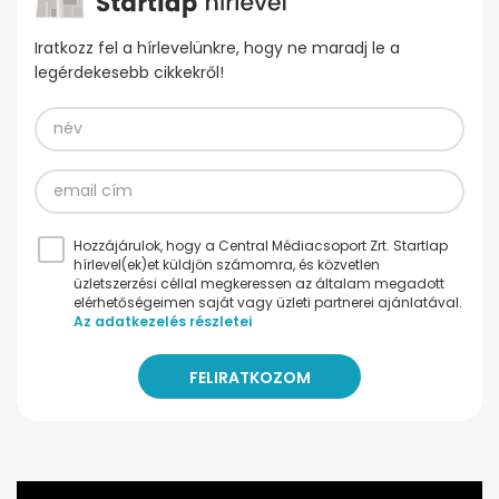
Iratkozz fel a hírlevelünkre, hogy ne maradj le a
legérdekesebb cikkekről!
Hozzájárulok, hogy a Central Médiacsoport Zrt. Startlap
hírlevel(ek)et küldjön számomra, és közvetlen
üzletszerzési céllal megkeressen az általam megadott
elérhetőségeimen saját vagy üzleti partnerei ajánlatával.
Az adatkezelés részletei