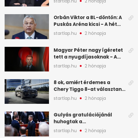
startlap.hu
2 hónapja
legfontosabb hírei
képekben
Orbán Viktor a BL-döntőn: A
Puskás Aréna kicsi - A hét
legfontosabb hírei képeken
startlap.hu
2 hónapja
Magyar Péter nagy ígéretet
tett a nyugdíjasoknak - A
hét legfontosabb hírei
startlap.hu
2 hónapja
képekben
8 ok, amiért érdemes a
Chery Tiggo 8-at választani!
(X)
startlap.hu
2 hónapja
Gulyás gratulációjánál
huhogtak a
leghangosabban, miután
startlap.hu
2 hónapja
Magyart miniszterelnökké