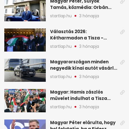
Magyar Péter, Sulyok
Tamás, közmédia: Orbán
Viktor április 13. óta hallgat,
startlap.hu
3 hónapja
közben pörögnek az
események – 7+1 pontban
Választás 2026:
Kétharmadon a Tisza -
mutatjuk, hogyan alakulnak
startlap.hu
3 hónapja
a mandátumok
Magyarországon minden
negyedik kínai autót vásárló
a Chery mellett döntött (X)
startlap.hu
3 hónapja
Magyar: Hamis zászlós
művelet indulhat a Tisza
ellen a választás napján - A
startlap.hu
3 hónapja
hét legfontosabb eseményei
képekben
Magyar Péter elárulta, hogy
hol folytatja, ha a Fidesz