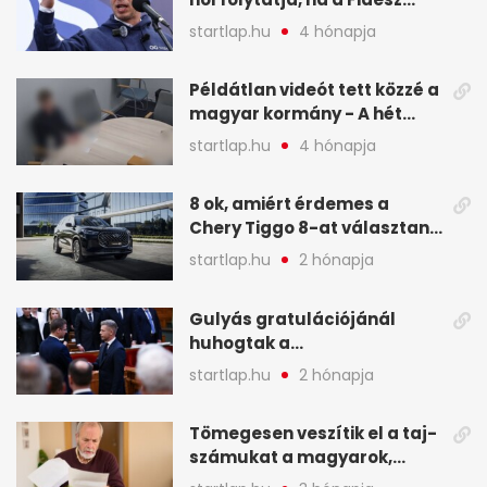
nyeri a választást - A hét
startlap.hu
4 hónapja
legfontosabb hírei
képekben
Példátlan videót tett közzé a
magyar kormány - A hét
legfontosabb hírei
startlap.hu
4 hónapja
képekben
8 ok, amiért érdemes a
Chery Tiggo 8-at választani!
(X)
startlap.hu
2 hónapja
Gulyás gratulációjánál
huhogtak a
leghangosabban, miután
startlap.hu
2 hónapja
Magyart miniszterelnökké
választották - A hét
Tömegesen veszítik el a taj-
legfontosabb hírei
számukat a magyarok,
képekben
sokak ellen eljárást indít a