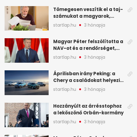
választották - A hét
Tömegesen veszítik el a taj-
legfontosabb hírei
számukat a magyarok,
képekben
sokak ellen eljárást indít a
startlap.hu
3 hónapja
NAV - A hét hírei képekben
Magyar Péter felszólította a
NAV-ot és a rendőrséget,
tartóztassák le a NER-es
startlap.hu
3 hónapja
oligarchákat - A hét
legfontosabb hírei
Áprilisban irány Peking: a
Chery a családokat helyezi
globális mobilitási
startlap.hu
3 hónapja
programja középpontjába
(X)
Hozzányúlt az árrésstophoz
a leköszönő Orbán-kormány
startlap.hu
3 hónapja