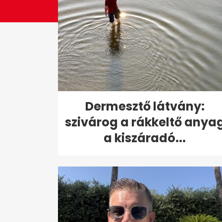
Dermesztő látvány:
szivárog a rákkeltő anya
a kiszáradó...