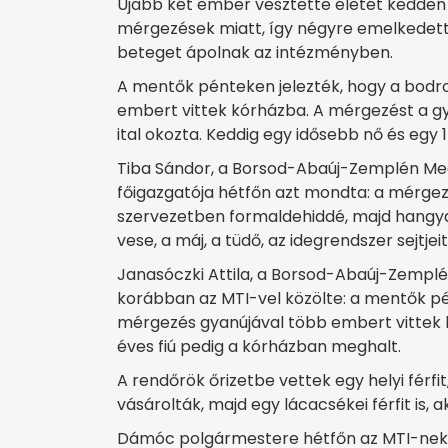
Újabb két ember vesztette életét kedden
mérgezések miatt, így négyre emelkedett
beteget ápolnak az intézményben.
A mentők pénteken jelezték, hogy a bod
embert vittek kórházba. A mérgezést a gya
ital okozta. Keddig egy idősebb nő és egy 
Tiba Sándor, a Borsod-Abaúj-Zemplén Me
főigazgatója hétfőn azt mondta: a mérgez
szervezetben formaldehiddé, majd hangyas
vese, a máj, a tüdő, az idegrendszer sejtje
Janasóczki Attila, a Borsod-Abaúj-Zempl
korábban az MTI-vel közölte: a mentők p
mérgezés gyanújával több embert vittek k
éves fiú pedig a kórházban meghalt.
A rendőrök őrizetbe vettek egy helyi férfi
vásárolták, majd egy lácacsékei férfit is, 
Dámóc polgármestere hétfőn az MTI-nek az