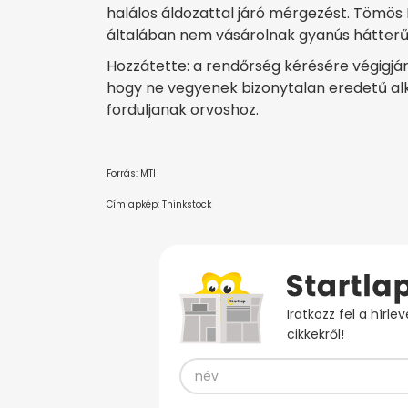
halálos áldozattal járó mérgezést. Tömös 
általában nem vásárolnak gyanús hátterű s
Hozzátette: a rendőrség kérésére végigjár
hogy ne vegyenek bizonytalan eredetű alko
forduljanak orvoshoz.
Forrás: MTI
Címlapkép: Thinkstock
Iratkozz fel a hírl
cikkekről!