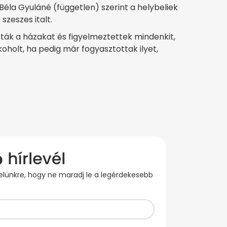
Béla Gyuláné (független) szerint a helybeliek
zeszes italt.
ták a házakat és figyelmeztettek mindenkit,
holt, ha pedig már fogyasztottak ilyet,
evelünkre, hogy ne maradj le a legérdekesebb