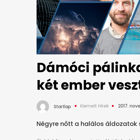
Dámóci pálink
két ember veszt
Kiemelt Hírek
2017. nov
Startlap
Négyre nőtt a halálos áldozatok