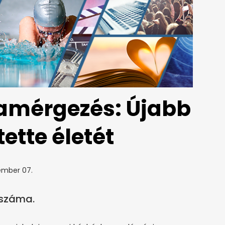
amérgezés: Újabb
ette életét
ember 07.
 száma.