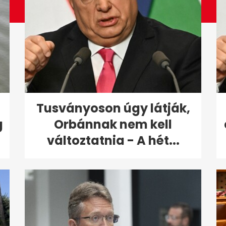
Tusványoson úgy látják,
g
Orbánnak nem kell
változtatnia - A hét...