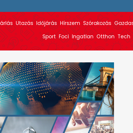
árlás
Utazás
Időjárás
Hírszem
Szórakozás
Gazda
Sport
Foci
Ingatlan
Otthon
Tech