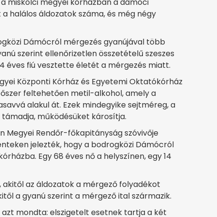
 a miskolci megyei kórházban a dámóci
 a halálos áldozatok száma, és még négy
rogközi Dámócról mérgezés gyanújával több
nú szerint ellenőrizetlen összetételű szeszes
14 éves fiú vesztette életét a mérgezés miatt.
gyei Központi Kórház és Egyetemi Oktatókórház
őszer feltehetően metil-alkohol, amely a
avvá alakul át. Ezek mindegyike sejtméreg, a
it támadja, működésüket károsítja.
én Megyei Rendőr-főkapitányság szóvivője
énteken jelezték, hogy a bodrogközi Dámócról
órházba. Egy 68 éves nő a helyszínen, egy 14
t, akitől az áldozatok a mérgező folyadékot
akitől a gyanú szerint a mérgező ital származik.
t mondta: elszigetelt esetnek tartja a két