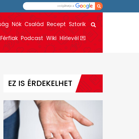
ság
Nők
Család
Recept
Sztorik
Férfiak
Podcast
Wiki
Hírlevél 💌
EZ IS ÉRDEKELHET