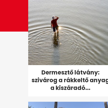
Dermesztő látvány:
szivárog a rákkeltő anya
a kiszáradó...