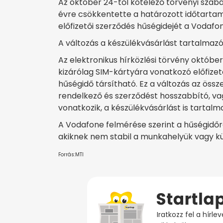
Az október 24-től kötelező törvényi szab
évre csökkentette a határozott időtartam
előfizetői szerződés hűségidejét a Vodafo
A változás a készülékvásárlást tartalmazó
Az elektronikus hírközlési törvény októbe
kizárólag SIM-kártyára vonatkozó előfize
hűségidő társítható. Ez a változás az össze
rendelkező és szerződést hosszabbító, vagy
vonatkozik, a készülékvásárlást is tartal
A Vodafone felmérése szerint a hűségidőre
akiknek nem stabil a munkahelyük vagy kü
Forrás:MTI
Iratkozz fel a hírl