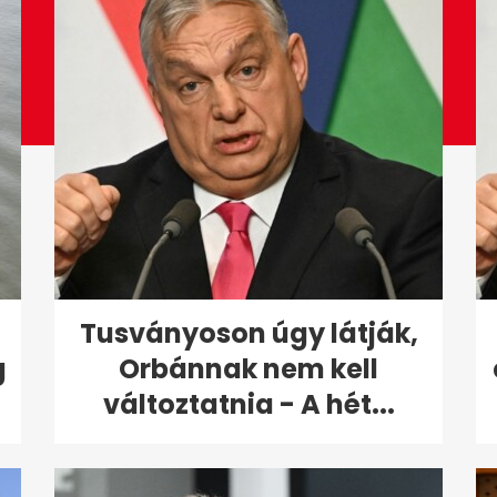
Tusványoson úgy látják,
g
Orbánnak nem kell
változtatnia - A hét...