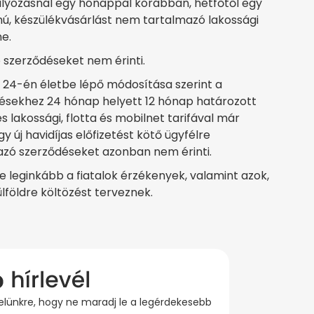
ályozásnál egy hónappal korábban, hétfőtől egy
ú, készülékvásárlást nem tartalmazó lakossági
ne.
 szerződéseket nem érinti.
r 24-én életbe lépő módosítása szerint a
tésekhez 24 hónap helyett 12 hónap határozott
s lakossági, flotta és mobilnet tarifával már
 új havidíjas előfizetést kötő ügyfélre
mazó szerződéseket azonban nem érinti.
 leginkább a fiatalok érzékenyek, valamint azok,
lföldre költözést terveznek.
evelünkre, hogy ne maradj le a legérdekesebb