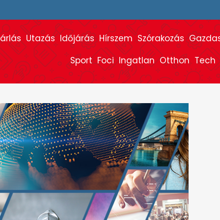
árlás
Utazás
Időjárás
Hírszem
Szórakozás
Gazda
Sport
Foci
Ingatlan
Otthon
Tech