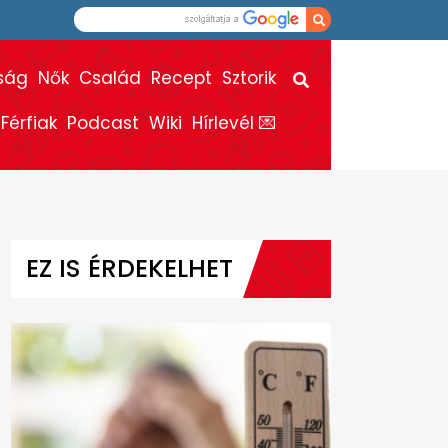
ság
Nők
Család
Recept
Sztorik
Férfiak
Podcast
Wiki
Hírlevél 💌
EZ IS ÉRDEKELHET