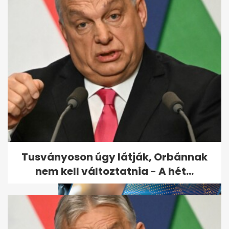
Itt a rendelet: változás jön a
kórházakban januártól - A
hét...
Tusványoson úgy látják, Orbánnak
nem kell változtatnia - A hét...