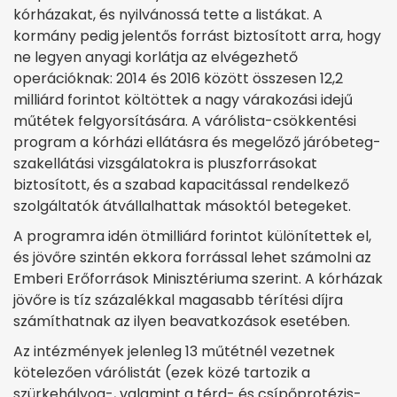
kórházakat, és nyilvánossá tette a listákat. A
kormány pedig jelentős forrást biztosított arra, hogy
ne legyen anyagi korlátja az elvégezhető
operációknak: 2014 és 2016 között összesen 12,2
milliárd forintot költöttek a nagy várakozási idejű
műtétek felgyorsítására. A várólista-csökkentési
program a kórházi ellátásra és megelőző járóbeteg-
szakellátási vizsgálatokra is pluszforrásokat
biztosított, és a szabad kapacitással rendelkező
szolgáltatók átvállalhattak másoktól betegeket.
A programra idén ötmilliárd forintot különítettek el,
és jövőre szintén ekkora forrással lehet számolni az
Emberi Erőforrások Minisztériuma szerint. A kórházak
jövőre is tíz százalékkal magasabb térítési díjra
számíthatnak az ilyen beavatkozások esetében.
Az intézmények jelenleg 13 műtétnél vezetnek
kötelezően várólistát (ezek közé tartozik a
szürkehályog-, valamint a térd- és csípőprotézis-