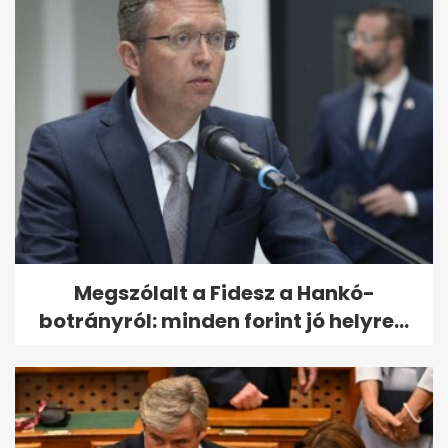
Megszólalt a Fidesz a Hankó-
botrányról: minden forint jó helyre...