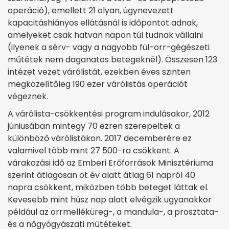
operáció), emellett 21 olyan, úgynevezett
kapacitáshiányos ellátásnál is időpontot adnak,
amelyeket csak hatvan napon túl tudnak vállalni
(ilyenek a sérv- vagy a nagyobb fül-orr-gégészeti
műtétek nem daganatos betegeknél). Összesen 123
intézet vezet várólistát, ezekben éves szinten
megközelítőleg 190 ezer várólistás operációt
végeznek.
A várólista-csökkentési program indulásakor, 2012
júniusában mintegy 70 ezren szerepeltek a
különböző várólistákon. 2017 decemberére ez
valamivel több mint 27 500-ra csökkent. A
várakozási idő az Emberi Erőforrások Minisztériuma
szerint átlagosan öt év alatt átlag 61 napról 40
napra csökkent, miközben több beteget láttak el.
Kevesebb mint húsz nap alatt elvégzik ugyanakkor
például az orrmelléküreg-, a mandula-, a prosztata-
és a nőgyógyászati műtéteket.