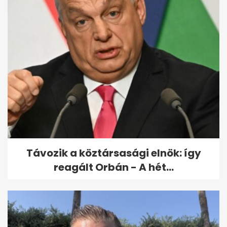
RTL: Hat órát kellett várni a
mentőre, a beteg belehalt a...
Távozik a köztársasági elnök: így
reagált Orbán - A hét...