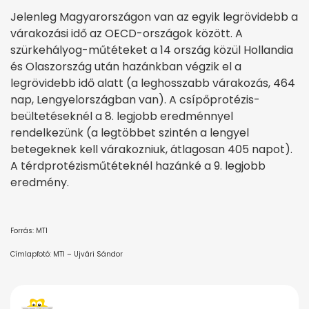
Jelenleg Magyarországon van az egyik legrövidebb a
várakozási idő az OECD-országok között. A
szürkehályog-műtéteket a 14 ország közül Hollandia
és Olaszország után hazánkban végzik el a
legrövidebb idő alatt (a leghosszabb várakozás, 464
nap, Lengyelországban van). A csípőprotézis-
beültetéseknél a 8. legjobb eredménnyel
rendelkezünk (a legtöbbet szintén a lengyel
betegeknek kell várakozniuk, átlagosan 405 napot).
A térdprotézisműtéteknél hazánké a 9. legjobb
eredmény.
Forrás: MTI
Címlapfotó: MTI – Ujvári Sándor