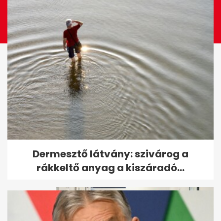
Takács Péter teljesen mást
Dermesztő látvány: szivárog a
állított, mint az utólag...
rákkeltő anyag a kiszáradó...