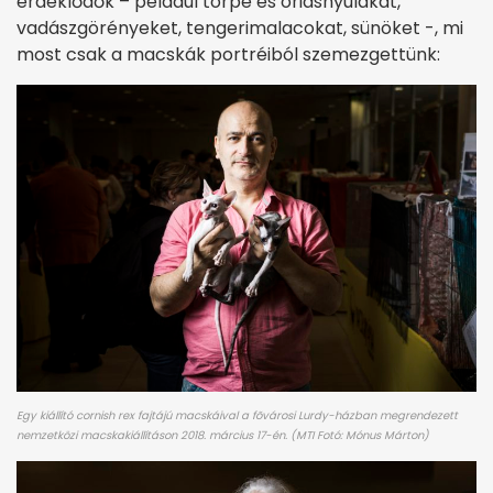
érdeklődők – például törpe és óriásnyulakat,
vadászgörényeket, tengerimalacokat, sünöket -, mi
most csak a macskák portréiból szemezgettünk:
Egy kiállító cornish rex fajtájú macskáival a fõvárosi Lurdy-házban megrendezett
nemzetközi macskakiállításon 2018. március 17-én. (
MTI Fotó: Mónus Márton)