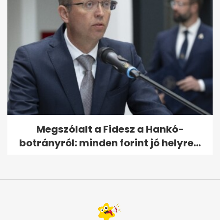
Megszólalt a Fidesz a Hankó-
botrányról: minden forint jó helyre...