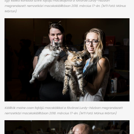
Egy kiállító kanadai szfinx fajtájú macskájával a fõvárosi Lurdy-házban
megrendezett nemzetközi macskakiállításon 2018. március 17-én. (MTI Fotó: Mónus
Márton)
Kiállítók maine coon fajtájú macskáikkal a fõvárosi Lurdy-házban megrendezett
nemzetközi macskakiállításon 2018. március 17-én. (MTI Fotó: Mónus Márton)