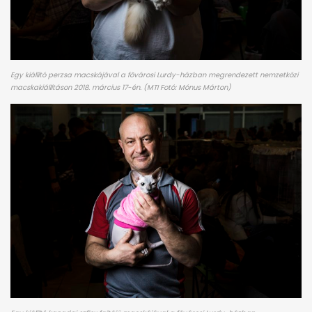
Egy kiállító perzsa macskájával a fõvárosi Lurdy-házban megrendezett nemzetközi
macskakiállításon 2018. március 17-én. (MTI Fotó: Mónus Márton)