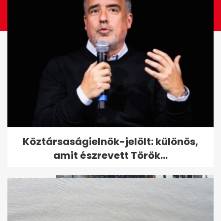
"El tudja hitetni, hogy aranyos,
Köztársaságielnök-jelölt: különös,
kedves, szelíd állat" - egy...
amit észrevett Török...