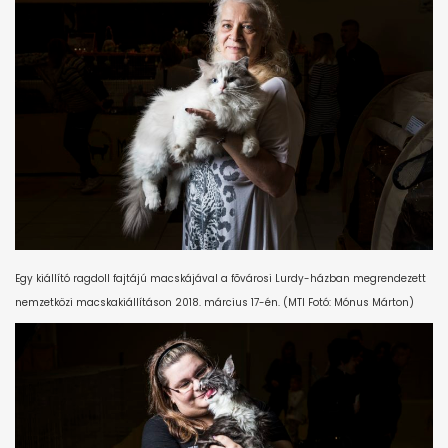
Egy kiállító ragdoll fajtájú macskájával a fõvárosi Lurdy-házban megrendezett
nemzetközi macskakiállításon 2018. március 17-én. (
MTI Fotó: Mónus Márton)