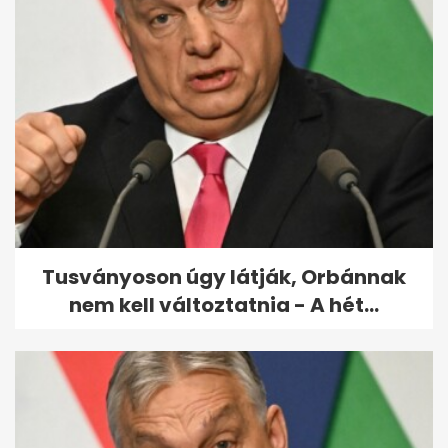
Már egymásra is fegyvert
fognak az orosz katonák a
brit...
Tusványoson úgy látják, Orbánnak
nem kell változtatnia - A hét...