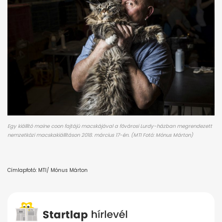
Egy kiállító maine coon fajtájú macskájával a fõvárosi Lurdy-házban megrendezett
nemzetközi macskakiállításon 2018. március 17-én. (MTI Fotó: Mónus Márton)
Címlapfotó: MTI/ Mónus Márton