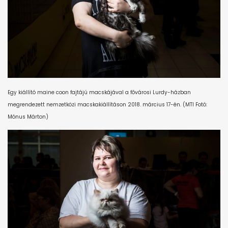
Egy kiállító maine coon fajtájú macskájával a fõvárosi Lurdy-házban
megrendezett nemzetközi macskakiállításon 2018. március 17-én. (MTI Fotó:
Mónus Márton)