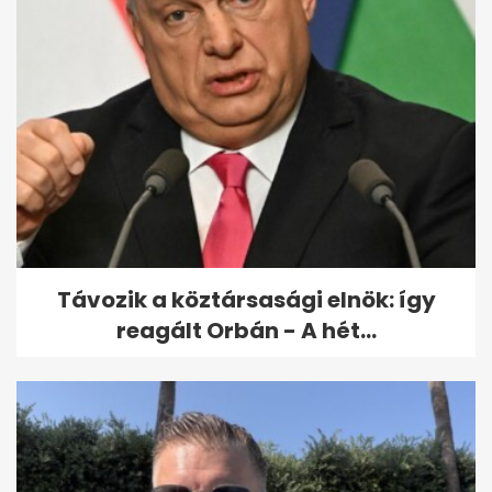
Távozik a köztársasági elnök: így
reagált Orbán - A hét...