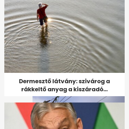
Gyula, a Volánbusz sofőrje
mentette meg Lukréciát, a
kismacskát
Dermesztő látvány: szivárog a
rákkeltő anyag a kiszáradó...