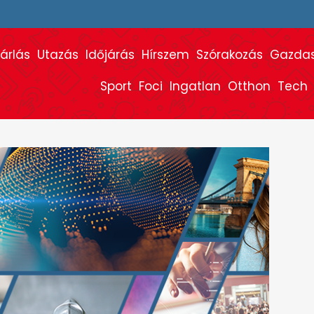
árlás
Utazás
Időjárás
Hírszem
Szórakozás
Gazda
Sport
Foci
Ingatlan
Otthon
Tech