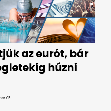
jük az eurót, bár
gletekig húzni
ber 05.