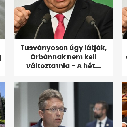
Tusványoson úgy látják,
g
Orbánnak nem kell
változtatnia - A hét...