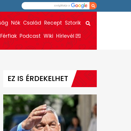
ság
Nők
Család
Recept
Sztorik
Férfiak
Podcast
Wiki
Hírlevél 💌
EZ IS ÉRDEKELHET