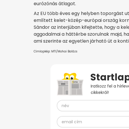
eurózónás átlagot.
Az EU több éves egy helyben toporgást utá
említett kelet-közép-európai ország korm
Sándor az interjúban kifejtette, hogy a ke
aggodalmai a háttérbe szorulnak majd, ha 
ami szerinte az egyetlen járható út a kon
Címlapkép: MTI/Mohai Balázs
Iratkozz fel a hírl
cikkekről!