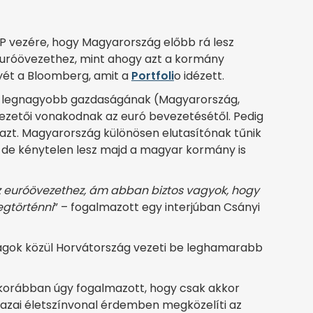
TP vezére, hogy Magyarország előbb rá lesz
euróövezethez, mint ahogy azt a kormány
yét a Bloomberg, amit a
Portfoli
o idézett.
gy legnagyobb gazdaságának (Magyarország,
ezetői vonakodnak az euró bevezetésétől. Pedig
 azt. Magyarország különösen elutasítónak tűnik
, de kénytelen lesz majd a magyar kormány is
z euróövezethez, ám abban biztos vagyok, hogy
egtörténni
” – fogalmazott egy interjúban Csányi
agok közül Horvátország vezeti be leghamarabb
korábban úgy fogalmazott, hogy csak akkor
hazai életszínvonal érdemben megközelíti az