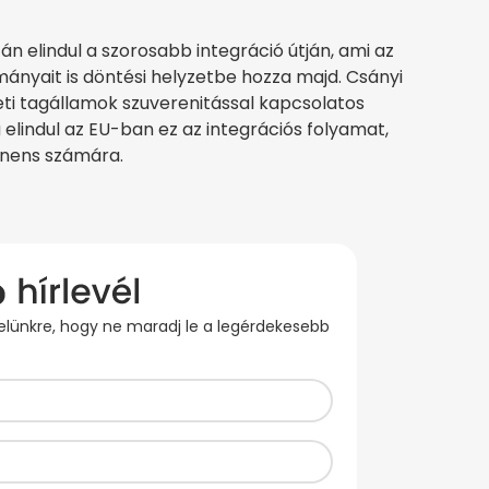
n elindul a szorosabb integráció útján, ami az
ányait is döntési helyzetbe hozza majd. Csányi
leti tagállamok szuverenitással kapcsolatos
elindul az EU-ban ez az integrációs folyamat,
tinens számára.
evelünkre, hogy ne maradj le a legérdekesebb