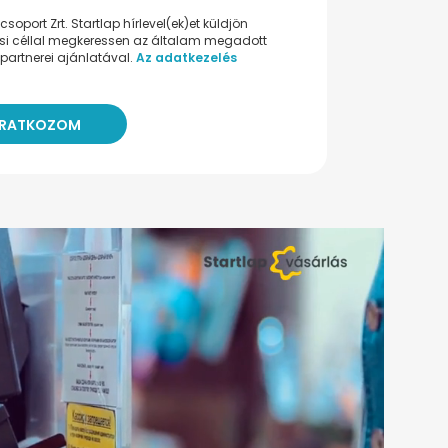
oport Zrt. Startlap hírlevel(ek)et küldjön
ési céllal megkeressen az általam megadott
partnerei ajánlatával.
Az adatkezelés