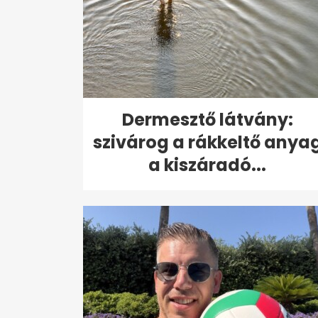
Dermesztő látvány:
szivárog a rákkeltő anya
a kiszáradó...