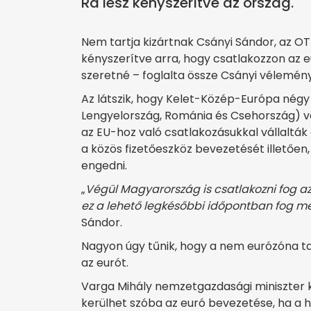
Rá lesz kényszerítve az ország.
Nem tartja kizártnak Csányi Sándor, az O
kényszerítve arra, hogy csatlakozzon az 
szeretné – foglalta össze Csányi vélemén
Az látszik, hogy Kelet-Közép-Európa né
Lengyelország, Románia és Csehország) v
az EU-hoz való csatlakozásukkal vállalták
a közös fizetőeszköz bevezetését illetően
engedni.
„
Végül Magyarország is csatlakozni fog a
ez a lehető legkésőbbi időpontban fog m
Sándor.
Nagyon úgy tűnik, hogy a nem eurózóna t
az eurót.
Varga Mihály nemzetgazdasági miniszter 
kerülhet szóba az euró bevezetése, ha a 