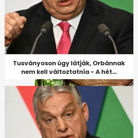
Őszirózsa a kertben: nyár
végén indul, ősszel hozza a
színét
Tusványoson úgy látják, Orbánnak
nem kell változtatnia - A hét...