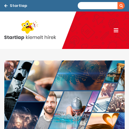
Startlap