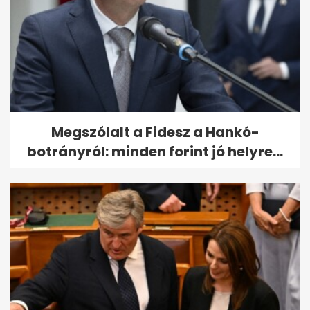
Megszólalt a Fidesz a Hankó-
botrányról: minden forint jó helyre...