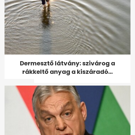
A szocializmus bakelit
Dermesztő látvány: szivárog a
csillárjai ma már akár
rákkeltő anyag a kiszáradó...
százezreket is...