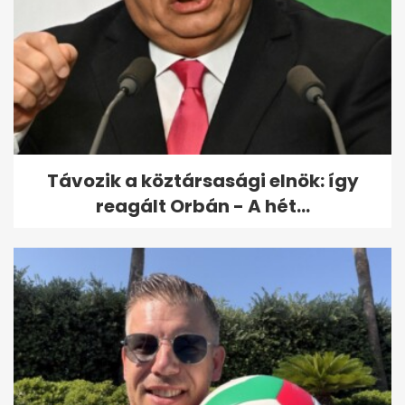
Kisvasutas kirándulás
kánikulában: 9 hazai útvonal
unokákkal
Távozik a köztársasági elnök: így
reagált Orbán - A hét...