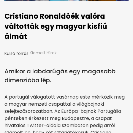
Cristiano Ronaldóék valóra
váltották egy magyar kisfiú
álmát
Kiemelt Hírek
Külső forrás
Amikor a labdarúgás egy magasabb
dimenzióba lép.
A portugál válogatott vasárnap este mérkőzik meg
a magyar nemzeti csapattal a világbajnoki
selejtezősorozatban. Az Európa-bajnok Portugália
pénteken érkezett meg Budapestre, a csapat
hivatalos Twitter-oldala szombaton pedig arról
számolt be, hogy két sztárjátékosuk, Cristiano