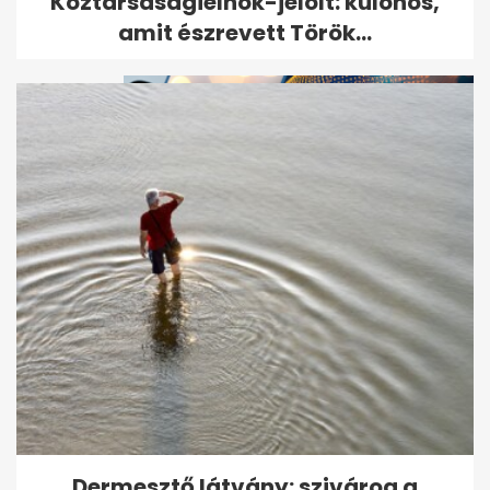
Köztársaságielnök-jelölt: különös,
összeütközött két autóbusz
amit észrevett Török...
Friss hírek az intenzív
osztályon ápolt Sallai Nóráról
Dermesztő látvány: szivárog a