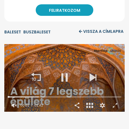
VISSZA A CÍMLAPRA
BALESET
BUSZBALESET
00:02
01:42
0
seconds
of
1