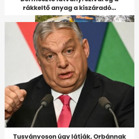
rákkeltő anyag a kiszáradó...
Szabálytalanul előzött, Volán-
buszt döntött árokba 38
utassal
Tusványoson úgy látják, Orbánnak