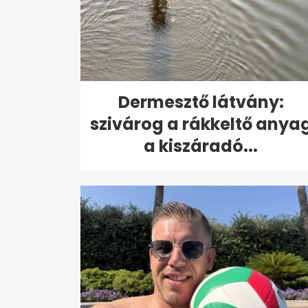
Dermesztő látvány:
szivárog a rákkeltő anya
a kiszáradó...