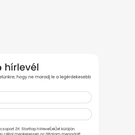
evelünkre, hogy ne maradj le a legérdekesebb
oport Zrt. Startlap hírlevel(ek)et küldjön
ési céllal megkeressen az általam megadott