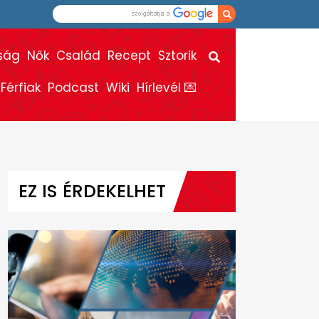
ság
Nők
Család
Recept
Sztorik
Férfiak
Podcast
Wiki
Hírlevél 💌
EZ IS ÉRDEKELHET