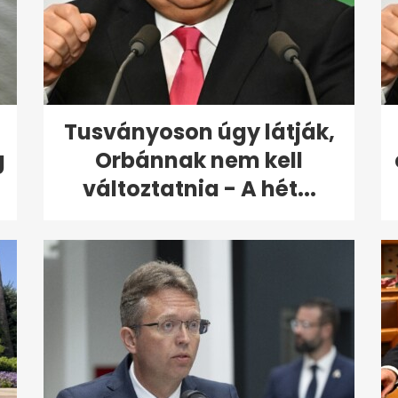
Tusványoson úgy látják,
g
Orbánnak nem kell
változtatnia - A hét...