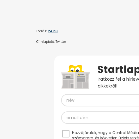
Forrás:
24.hu
Címlapfotó: Twitter
Iratkozz fel a hírl
cikkekről!
Hozzájárulok, hogy a Central Médiacs
számomra, és közvetlen üzletszerz