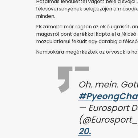
Hatalmas lendülettel vágott bele a svájci Jo
félcsőversenyének selejtezőjén a második
minden.
Elszámolta már rögtön az első ugrását, 
magasról pont derékkal kapta el a félcső p
mozdulatlanul feküdt egy darabig a félcső 
Nemsokára megérkeztek az orvosok is hozzá
Oh. mein. Gott
#PyeongCha
— Eurosport D
(@Eurosport
20.