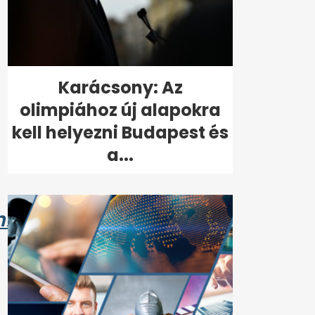
Karácsony: Az
olimpiához új alapokra
kell helyezni Budapest és
a...
hXi3