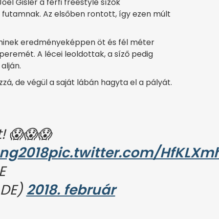
el Gisler a férfi freestyle sízők
 futamnak. Az elsőben rontott, így ezen múlt
aminek eredményeképpen öt és fél méter
eremét. A lécei leoldottak, a síző pedig
alján.
, de végül a saját lábán hagyta el a pályát.
! 😱😱😱
ng2018
pic.twitter.com/HfKLXm
E
_DE)
2018. február