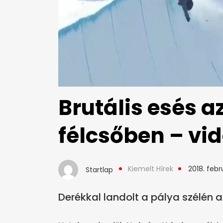
Brutális esés a
félcsőben – vi
Kiemelt Hírek
2018. febru
Startlap
Derékkal landolt a pálya szélén a