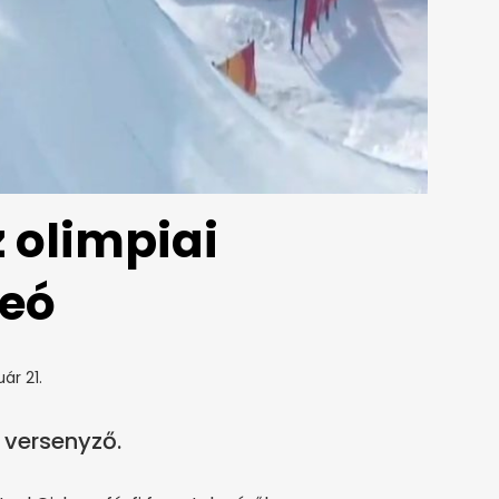
z olimpiai
deó
ár 21.
 versenyző.