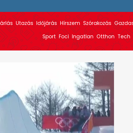
árlás
Utazás
Időjárás
Hírszem
Szórakozás
Gazda
Sport
Foci
Ingatlan
Otthon
Tech