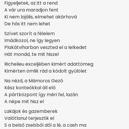
Figyeljetek, az itt a rend
A vár ura maradjon fent
Ki nem lojális, elmehet akárhová
De hős itt nem lehet
Szívet szorít a félelem
Imádkozol, ne így legyen
Plakátviharban veszted el a lelkedet
Hát mondd, te mit hiszel
Richelieu exceljében kimért adattömeg
Kimérten ömlik rád a kódolt gyűlölet
Na nézd, a Mámoros Gező
Kész konteókkal áll elő
A pártközpont így méri fel, lazán
A népe mit hisz el
Lakájok és gazemberek
Valótlanul terjesztik el
S a belső zsebből dől a lé, a cash ma