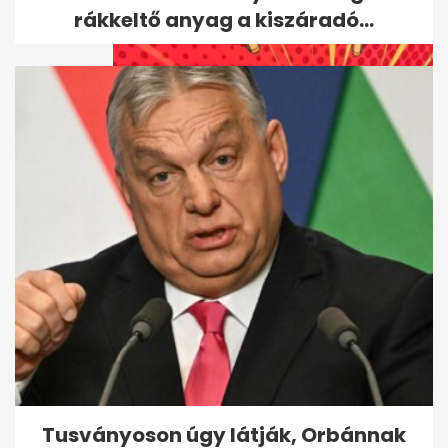
rákkeltő anyag a kiszáradó...
Visszavonul a megafonos, aki
Xanaxot javasolt Karsai
Dánielnek
Tusványoson úgy látják, Orbánnak