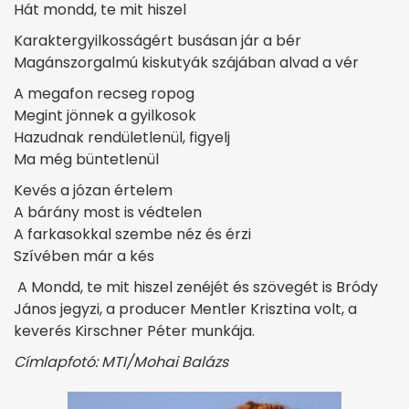
Hát mondd, te mit hiszel
Karaktergyilkosságért busásan jár a bér
Magánszorgalmú kiskutyák szájában alvad a vér
A megafon recseg ropog
Megint jönnek a gyilkosok
Hazudnak rendületlenül, figyelj
Ma még büntetlenül
Kevés a józan értelem
A bárány most is védtelen
A farkasokkal szembe néz és érzi
Szívében már a kés
A Mondd, te mit hiszel zenéjét és szövegét is Bródy
János jegyzi, a producer Mentler Krisztina volt, a
keverés Kirschner Péter munkája.
Címlapfotó: MTI/Mohai Balázs