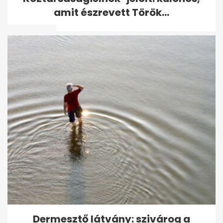
Levente fájdalmas bejelentést
amit észrevett Török...
tett
Karsai Dániel válaszolt a
megafonos kritikára: "Én
vallásos...
Dermesztő látvány: szivárog a