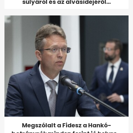
súlyáról és az alvásidejéről...
Megszólalt a Fidesz a Hankó-