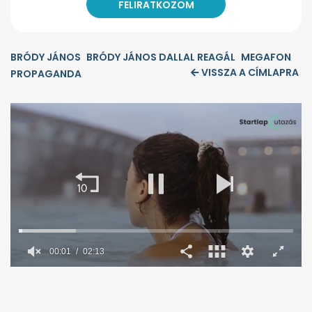
BRÓDY JÁNOS
BRÓDY JÁNOS DALLAL REAGÁL
MEGAFON
VISSZA A CÍMLAPRA
PROPAGANDA
00:02
02:13
0
seconds
of
2