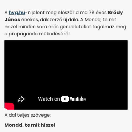
A
hvg.hu
-n jelent meg először a ma 78 éves
Bródy
János
énekes, dalszerző új dala. A Mondd, te mit
hiszel minden sora erős gondolatokat fogalmaz meg
a propaganda működéséről.
A dal teljes szövege:
Mondd, te mit hiszel