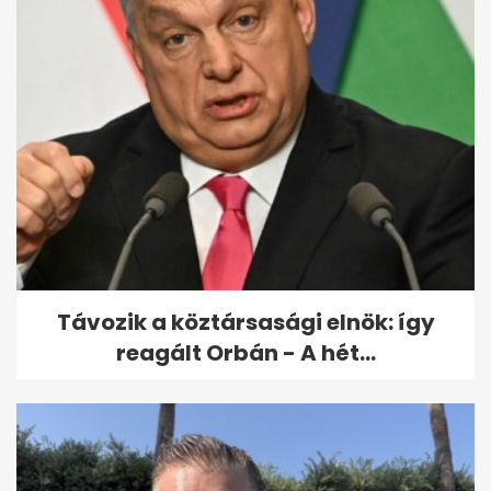
Fotókon a Szegeden felborult
tűzoltóautó, ami letarolta a...
Távozik a köztársasági elnök: így
reagált Orbán - A hét...