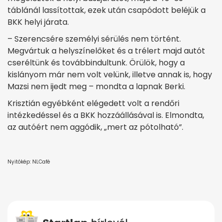
táblánál lassítottak, ezek után csapódott beléjük a
BKK helyi járata.
– Szerencsére személyi sérülés nem történt.
Megvártuk a helyszínelőket és a trélert majd autót
cseréltünk és továbbindultunk. Örülök, hogy a
kislányom már nem volt velünk, illetve annak is, hogy
Mazsi nem ijedt meg – mondta a lapnak Berki.
Krisztián egyébként elégedett volt a rendőri
intézkedéssel és a BKK hozzáállásával is. Elmondta,
az autóért nem aggódik, „mert az pótolható”.
Nyitókép: NLCafé