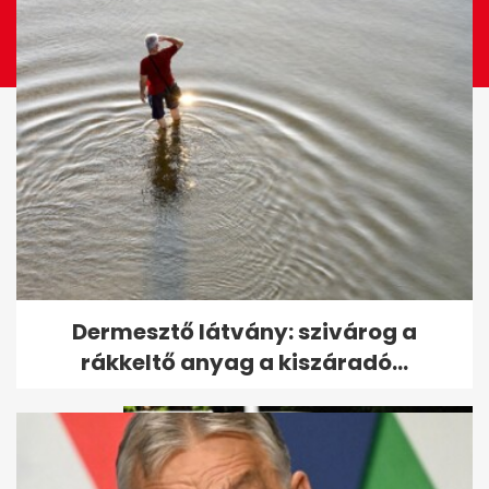
Friss hírek az intenzív
Dermesztő látvány: szivárog a
osztályon ápolt Sallai Nóráról
rákkeltő anyag a kiszáradó...