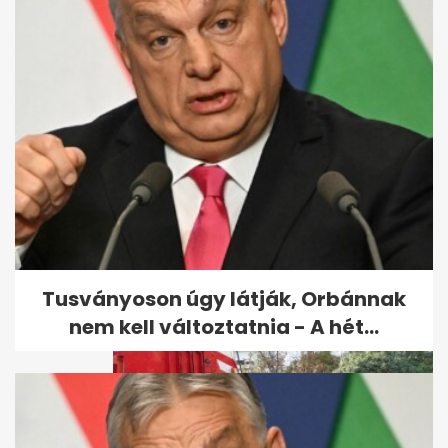
Vérampullák szóródtak szét
forgalmas hazai főutakon
egy...
Tusványoson úgy látják, Orbánnak
nem kell változtatnia - A hét...