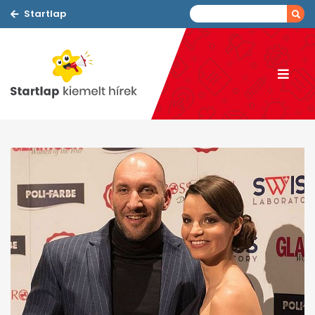
Startlap