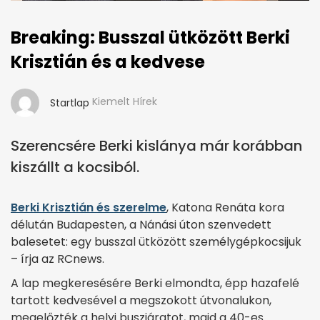
Breaking: Busszal ütközött Berki
Krisztián és a kedvese
Kiemelt Hírek
Startlap
Szerencsére Berki kislánya már korábban
kiszállt a kocsiból.
Berki Krisztián és szerelme
, Katona Renáta kora
délután Budapesten, a Nánási úton szenvedett
balesetet: egy busszal ütközött személygépkocsijuk
– írja az RCnews.
A lap megkeresésére Berki elmondta, épp hazafelé
tartott kedvesével a megszokott útvonalukon,
megelőzték a helyi buszjáratot, majd a 40-es