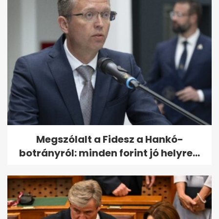
Megszólalt a Fidesz a Hankó-
botrányról: minden forint jó helyre...